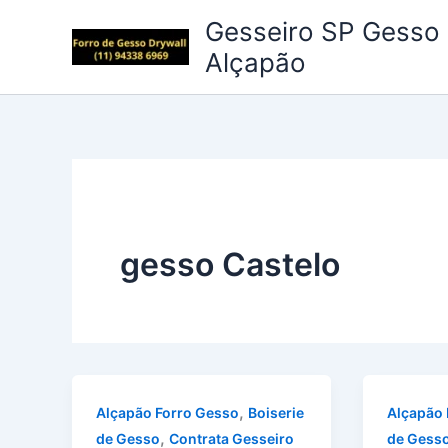
Ir
Gesseiro SP Gesso 
para
Alçapão
o
conteúdo
gesso Castelo
,
Alçapão Forro Gesso
Boiserie
Alçapão 
,
de Gesso
Contrata Gesseiro
de Gess