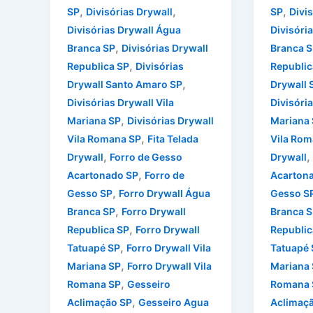
,
,
,
SP
Divisórias Drywall
SP
Divi
Divisórias Drywall Água
Divisóri
,
Branca SP
Divisórias Drywall
Branca S
,
Republica SP
Divisórias
Republic
,
Drywall Santo Amaro SP
Drywall 
Divisórias Drywall Vila
Divisória
,
Mariana SP
Divisórias Drywall
Mariana
,
Vila Romana SP
Fita Telada
Vila Rom
,
,
Drywall
Forro de Gesso
Drywall
,
Acartonado SP
Forro de
Acarton
,
Gesso SP
Forro Drywall Água
Gesso S
,
Branca SP
Forro Drywall
Branca S
,
Republica SP
Forro Drywall
Republic
,
Tatuapé SP
Forro Drywall Vila
Tatuapé 
,
Mariana SP
Forro Drywall Vila
Mariana
,
Romana SP
Gesseiro
Romana 
,
Aclimação SP
Gesseiro Agua
Aclimaç