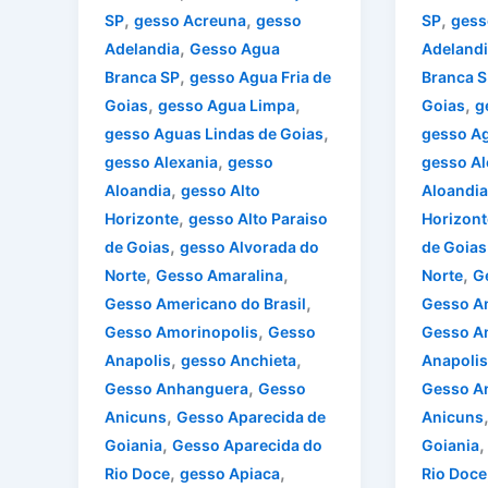
,
,
,
SP
gesso Acreuna
gesso
SP
gess
,
Adelandia
Gesso Agua
Adelandi
,
Branca SP
gesso Agua Fria de
Branca S
,
,
,
Goias
gesso Agua Limpa
Goias
g
,
gesso Aguas Lindas de Goias
gesso Ag
,
gesso Alexania
gesso
gesso Al
,
Aloandia
gesso Alto
Aloandia
,
Horizonte
gesso Alto Paraiso
Horizont
,
de Goias
gesso Alvorada do
de Goias
,
,
,
Norte
Gesso Amaralina
Norte
G
,
Gesso Americano do Brasil
Gesso Am
,
Gesso Amorinopolis
Gesso
Gesso A
,
,
Anapolis
gesso Anchieta
Anapolis
,
Gesso Anhanguera
Gesso
Gesso A
,
Anicuns
Gesso Aparecida de
Anicuns
,
Goiania
Gesso Aparecida do
Goiania
,
,
Rio Doce
gesso Apiaca
Rio Doce