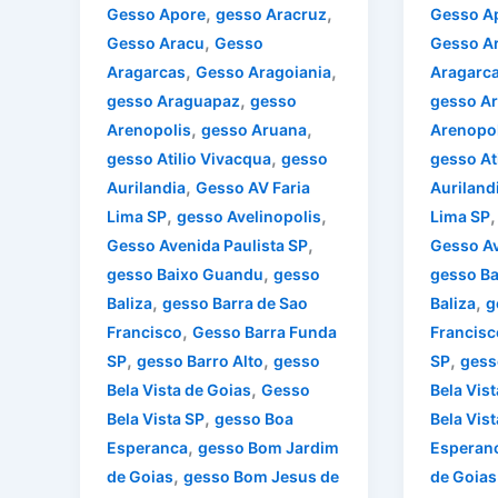
,
,
Gesso Apore
gesso Aracruz
Gesso A
,
Gesso Aracu
Gesso
Gesso A
,
,
Aragarcas
Gesso Aragoiania
Aragarc
,
gesso Araguapaz
gesso
gesso A
,
,
Arenopolis
gesso Aruana
Arenopol
,
gesso Atilio Vivacqua
gesso
gesso At
,
Aurilandia
Gesso AV Faria
Auriland
,
,
Lima SP
gesso Avelinopolis
Lima SP
,
Gesso Avenida Paulista SP
Gesso Av
,
gesso Baixo Guandu
gesso
gesso B
,
,
Baliza
gesso Barra de Sao
Baliza
g
,
Francisco
Gesso Barra Funda
Francisc
,
,
,
SP
gesso Barro Alto
gesso
SP
gess
,
Bela Vista de Goias
Gesso
Bela Vis
,
Bela Vista SP
gesso Boa
Bela Vist
,
Esperanca
gesso Bom Jardim
Esperan
,
de Goias
gesso Bom Jesus de
de Goias