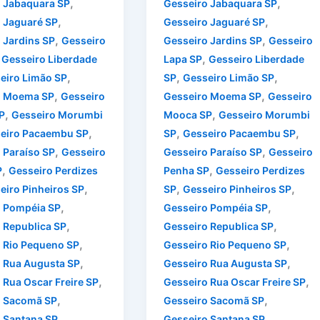
,
,
 Jabaquara SP
Gesseiro Jabaquara SP
,
,
 Jaguaré SP
Gesseiro Jaguaré SP
,
,
 Jardins SP
Gesseiro
Gesseiro Jardins SP
Gesseiro
,
,
Gesseiro Liberdade
Lapa SP
Gesseiro Liberdade
,
,
,
eiro Limão SP
SP
Gesseiro Limão SP
,
,
o Moema SP
Gesseiro
Gesseiro Moema SP
Gesseiro
,
,
P
Gesseiro Morumbi
Mooca SP
Gesseiro Morumbi
,
,
,
eiro Pacaembu SP
SP
Gesseiro Pacaembu SP
,
,
 Paraíso SP
Gesseiro
Gesseiro Paraíso SP
Gesseiro
,
,
P
Gesseiro Perdizes
Penha SP
Gesseiro Perdizes
,
,
,
eiro Pinheiros SP
SP
Gesseiro Pinheiros SP
,
,
o Pompéia SP
Gesseiro Pompéia SP
,
,
 Republica SP
Gesseiro Republica SP
,
,
 Rio Pequeno SP
Gesseiro Rio Pequeno SP
,
,
 Rua Augusta SP
Gesseiro Rua Augusta SP
,
,
 Rua Oscar Freire SP
Gesseiro Rua Oscar Freire SP
,
,
o Sacomã SP
Gesseiro Sacomã SP
,
,
 Santana SP
Gesseiro Santana SP