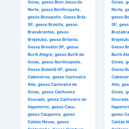
,
,
Goias
gesso Bom Jesus do
Goias
g
,
,
,
Norte
gesso Bonfinopolis
Norte
g
,
gesso Bonopolis
Gesso Brás
gesso Bo
,
,
,
SP
gesso Brasilia
gesso
SP
gesso
,
Brazabrantes
gesso
Brazabra
,
,
Brejetuba
gesso Britania
Brejetub
,
Gesso Brooklin SP
gesso
Gesso Br
,
Buriti Alegre
gesso Buriti de
Buriti Al
,
,
,
Goias
gesso Buritinopolis
Goias
g
,
Gesso Butantã SP
gesso
Gesso Bu
,
Cabeceiras
gesso Cachoeira
Cabecei
,
,
Alta
gesso Cachoeira de
Alta
ges
,
,
Goias
gesso Cachoeira
Goias
g
,
Dourada
gesso Cachoeiro de
Dourada
,
,
Itapemirim
gesso Cacu
Itapemir
,
gesso Caiaponia
gesso
gesso Ca
,
Caldas Novas
gesso
Caldas 