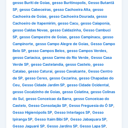
,
,
gesso Buriti de Goias
gesso Buritinopolis
Gesso Butantã
,
,
,
SP
gesso Cabeceiras
gesso Cachoeira Alta
gesso
,
,
Cachoeira de Goias
gesso Cachoeira Dourada
gesso
,
,
,
Cachoeiro de Itapemirim
gesso Cacu
gesso Caiaponia
,
,
gesso Caldas Novas
gesso Caldazinha
Gesso Cambuci
,
,
,
SP
gesso Campestre de Goias
gesso Campinacu
gesso
,
,
Campinorte
gesso Campo Alegre de Goias
Gesso Campo
,
,
,
Belo SP
gesso Campos Belos
gesso Campos Verdes
,
,
gesso Cariacica
gesso Carmo do Rio Verde
Gesso Casa
,
,
,
Verde SP
gesso Castelandia
gesso Castelo
gesso
,
,
,
Catalao
gesso Caturai
gesso Cavalcante
Gesso Centro
,
,
,
de SP
gesso Ceres
gesso Cezarina
gesso Chapadao do
,
,
,
Ceu
Gesso Cidade Jardim SP
gesso Cidade Ocidental
,
,
gesso Cocalzinho de Goias
gesso Colatina
gesso Colinas
,
,
do Sul
gesso Conceicao da Barra
gesso Conceicao do
,
,
,
Castelo
Gesso Consolação SP
Gesso Freguesia do Ó SP
,
,
Gesso Higienópolis SP
Gesso Interlagos SP
Gesso
,
,
,
Ipiranga SP
Gesso Itaim Bibi SP
Gesso Jabaquara SP
,
,
,
Gesso Jaguaré SP
Gesso Jardins SP
Gesso Lapa SP