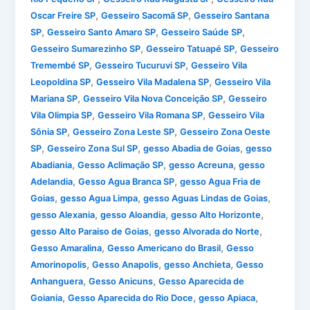
,
,
Oscar Freire SP
Gesseiro Sacomã SP
Gesseiro Santana
,
,
,
SP
Gesseiro Santo Amaro SP
Gesseiro Saúde SP
,
,
Gesseiro Sumarezinho SP
Gesseiro Tatuapé SP
Gesseiro
,
,
Tremembé SP
Gesseiro Tucuruvi SP
Gesseiro Vila
,
,
Leopoldina SP
Gesseiro Vila Madalena SP
Gesseiro Vila
,
,
Mariana SP
Gesseiro Vila Nova Conceição SP
Gesseiro
,
,
Vila Olimpia SP
Gesseiro Vila Romana SP
Gesseiro Vila
,
,
Sônia SP
Gesseiro Zona Leste SP
Gesseiro Zona Oeste
,
,
,
SP
Gesseiro Zona Sul SP
gesso Abadia de Goias
gesso
,
,
,
Abadiania
Gesso Aclimação SP
gesso Acreuna
gesso
,
,
Adelandia
Gesso Agua Branca SP
gesso Agua Fria de
,
,
,
Goias
gesso Agua Limpa
gesso Aguas Lindas de Goias
,
,
,
gesso Alexania
gesso Aloandia
gesso Alto Horizonte
,
,
gesso Alto Paraiso de Goias
gesso Alvorada do Norte
,
,
Gesso Amaralina
Gesso Americano do Brasil
Gesso
,
,
,
Amorinopolis
Gesso Anapolis
gesso Anchieta
Gesso
,
,
Anhanguera
Gesso Anicuns
Gesso Aparecida de
,
,
,
Goiania
Gesso Aparecida do Rio Doce
gesso Apiaca