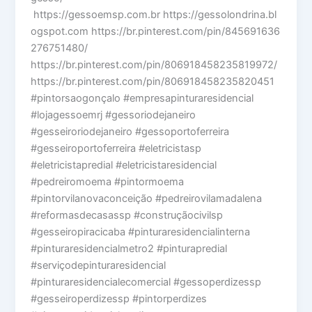
https://gessoemsp.com.br https://gessolondrina.bl
ogspot.com https://br.pinterest.com/pin/845691636
276751480/
https://br.pinterest.com/pin/806918458235819972/
https://br.pinterest.com/pin/806918458235820451
#pintorsaogonçalo #empresapinturaresidencial
#lojagessoemrj #gessoriodejaneiro
#gesseiroriodejaneiro #gessoportoferreira
#gesseiroportoferreira #eletricistasp
#eletricistapredial #eletricistaresidencial
#pedreiromoema #pintormoema
#pintorvilanovaconceição #pedreirovilamadalena
#reformasdecasassp #construçãocivilsp
#gesseiropiracicaba #pinturaresidencialinterna
#pinturaresidencialmetro2 #pinturapredial
#serviçodepinturaresidencial
#pinturaresidencialecomercial #gessoperdizessp
#gesseiroperdizessp #pintorperdizes