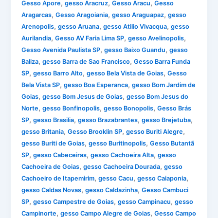
,
,
,
Gesso Apore
gesso Aracruz
Gesso Aracu
Gesso
,
,
,
Aragarcas
Gesso Aragoiania
gesso Araguapaz
gesso
,
,
,
Arenopolis
gesso Aruana
gesso Atilio Vivacqua
gesso
,
,
,
Aurilandia
Gesso AV Faria Lima SP
gesso Avelinopolis
,
,
Gesso Avenida Paulista SP
gesso Baixo Guandu
gesso
,
,
Baliza
gesso Barra de Sao Francisco
Gesso Barra Funda
,
,
,
SP
gesso Barro Alto
gesso Bela Vista de Goias
Gesso
,
,
Bela Vista SP
gesso Boa Esperanca
gesso Bom Jardim de
,
,
Goias
gesso Bom Jesus de Goias
gesso Bom Jesus do
,
,
,
Norte
gesso Bonfinopolis
gesso Bonopolis
Gesso Brás
,
,
,
,
SP
gesso Brasilia
gesso Brazabrantes
gesso Brejetuba
,
,
,
gesso Britania
Gesso Brooklin SP
gesso Buriti Alegre
,
,
gesso Buriti de Goias
gesso Buritinopolis
Gesso Butantã
,
,
,
SP
gesso Cabeceiras
gesso Cachoeira Alta
gesso
,
,
Cachoeira de Goias
gesso Cachoeira Dourada
gesso
,
,
,
Cachoeiro de Itapemirim
gesso Cacu
gesso Caiaponia
,
,
gesso Caldas Novas
gesso Caldazinha
Gesso Cambuci
,
,
,
SP
gesso Campestre de Goias
gesso Campinacu
gesso
,
,
Campinorte
gesso Campo Alegre de Goias
Gesso Campo