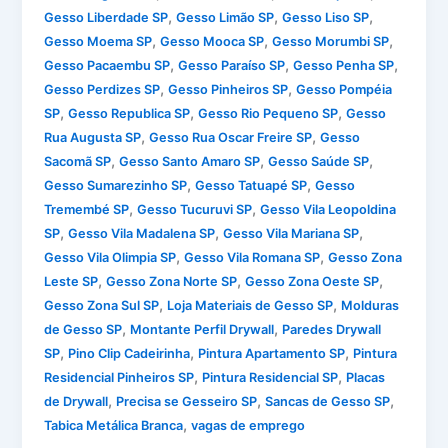
,
,
,
Gesso Liberdade SP
Gesso Limão SP
Gesso Liso SP
,
,
,
Gesso Moema SP
Gesso Mooca SP
Gesso Morumbi SP
,
,
,
Gesso Pacaembu SP
Gesso Paraíso SP
Gesso Penha SP
,
,
Gesso Perdizes SP
Gesso Pinheiros SP
Gesso Pompéia
,
,
,
SP
Gesso Republica SP
Gesso Rio Pequeno SP
Gesso
,
,
Rua Augusta SP
Gesso Rua Oscar Freire SP
Gesso
,
,
,
Sacomã SP
Gesso Santo Amaro SP
Gesso Saúde SP
,
,
Gesso Sumarezinho SP
Gesso Tatuapé SP
Gesso
,
,
Tremembé SP
Gesso Tucuruvi SP
Gesso Vila Leopoldina
,
,
,
SP
Gesso Vila Madalena SP
Gesso Vila Mariana SP
,
,
Gesso Vila Olimpia SP
Gesso Vila Romana SP
Gesso Zona
,
,
,
Leste SP
Gesso Zona Norte SP
Gesso Zona Oeste SP
,
,
Gesso Zona Sul SP
Loja Materiais de Gesso SP
Molduras
,
,
de Gesso SP
Montante Perfil Drywall
Paredes Drywall
,
,
,
SP
Pino Clip Cadeirinha
Pintura Apartamento SP
Pintura
,
,
Residencial Pinheiros SP
Pintura Residencial SP
Placas
,
,
,
de Drywall
Precisa se Gesseiro SP
Sancas de Gesso SP
,
Tabica Metálica Branca
vagas de emprego