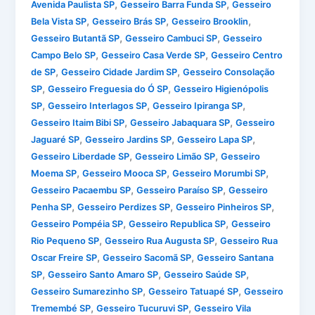
,
,
Avenida Paulista SP
Gesseiro Barra Funda SP
Gesseiro
,
,
,
Bela Vista SP
Gesseiro Brás SP
Gesseiro Brooklin
,
,
Gesseiro Butantã SP
Gesseiro Cambuci SP
Gesseiro
,
,
Campo Belo SP
Gesseiro Casa Verde SP
Gesseiro Centro
,
,
de SP
Gesseiro Cidade Jardim SP
Gesseiro Consolação
,
,
SP
Gesseiro Freguesia do Ó SP
Gesseiro Higienópolis
,
,
,
SP
Gesseiro Interlagos SP
Gesseiro Ipiranga SP
,
,
Gesseiro Itaim Bibi SP
Gesseiro Jabaquara SP
Gesseiro
,
,
,
Jaguaré SP
Gesseiro Jardins SP
Gesseiro Lapa SP
,
,
Gesseiro Liberdade SP
Gesseiro Limão SP
Gesseiro
,
,
,
Moema SP
Gesseiro Mooca SP
Gesseiro Morumbi SP
,
,
Gesseiro Pacaembu SP
Gesseiro Paraíso SP
Gesseiro
,
,
,
Penha SP
Gesseiro Perdizes SP
Gesseiro Pinheiros SP
,
,
Gesseiro Pompéia SP
Gesseiro Republica SP
Gesseiro
,
,
Rio Pequeno SP
Gesseiro Rua Augusta SP
Gesseiro Rua
,
,
Oscar Freire SP
Gesseiro Sacomã SP
Gesseiro Santana
,
,
,
SP
Gesseiro Santo Amaro SP
Gesseiro Saúde SP
,
,
Gesseiro Sumarezinho SP
Gesseiro Tatuapé SP
Gesseiro
,
,
Tremembé SP
Gesseiro Tucuruvi SP
Gesseiro Vila