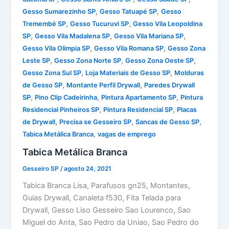
,
,
Gesso Sumarezinho SP
Gesso Tatuapé SP
Gesso
,
,
Tremembé SP
Gesso Tucuruvi SP
Gesso Vila Leopoldina
,
,
,
SP
Gesso Vila Madalena SP
Gesso Vila Mariana SP
,
,
Gesso Vila Olimpia SP
Gesso Vila Romana SP
Gesso Zona
,
,
,
Leste SP
Gesso Zona Norte SP
Gesso Zona Oeste SP
,
,
Gesso Zona Sul SP
Loja Materiais de Gesso SP
Molduras
,
,
de Gesso SP
Montante Perfil Drywall
Paredes Drywall
,
,
,
SP
Pino Clip Cadeirinha
Pintura Apartamento SP
Pintura
,
,
Residencial Pinheiros SP
Pintura Residencial SP
Placas
,
,
,
de Drywall
Precisa se Gesseiro SP
Sancas de Gesso SP
,
Tabica Metálica Branca
vagas de emprego
Tabica Metálica Branca
Gesseiro SP
/
agosto 24, 2021
Tabica Branca Lisa, Parafusos gn25, Montantes,
Guias Drywall, Canaleta f530, Fita Telada para
Drywall, Gesso Liso Gesseiro Sao Lourenco, Sao
Miguel do Anta, Sao Pedro da Uniao, Sao Pedro do