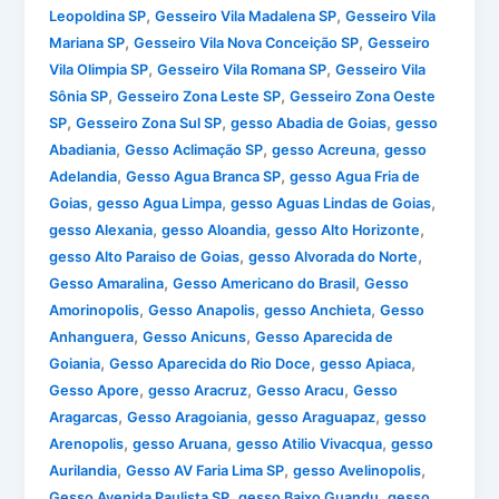
,
,
Leopoldina SP
Gesseiro Vila Madalena SP
Gesseiro Vila
,
,
Mariana SP
Gesseiro Vila Nova Conceição SP
Gesseiro
,
,
Vila Olimpia SP
Gesseiro Vila Romana SP
Gesseiro Vila
,
,
Sônia SP
Gesseiro Zona Leste SP
Gesseiro Zona Oeste
,
,
,
SP
Gesseiro Zona Sul SP
gesso Abadia de Goias
gesso
,
,
,
Abadiania
Gesso Aclimação SP
gesso Acreuna
gesso
,
,
Adelandia
Gesso Agua Branca SP
gesso Agua Fria de
,
,
,
Goias
gesso Agua Limpa
gesso Aguas Lindas de Goias
,
,
,
gesso Alexania
gesso Aloandia
gesso Alto Horizonte
,
,
gesso Alto Paraiso de Goias
gesso Alvorada do Norte
,
,
Gesso Amaralina
Gesso Americano do Brasil
Gesso
,
,
,
Amorinopolis
Gesso Anapolis
gesso Anchieta
Gesso
,
,
Anhanguera
Gesso Anicuns
Gesso Aparecida de
,
,
,
Goiania
Gesso Aparecida do Rio Doce
gesso Apiaca
,
,
,
Gesso Apore
gesso Aracruz
Gesso Aracu
Gesso
,
,
,
Aragarcas
Gesso Aragoiania
gesso Araguapaz
gesso
,
,
,
Arenopolis
gesso Aruana
gesso Atilio Vivacqua
gesso
,
,
,
Aurilandia
Gesso AV Faria Lima SP
gesso Avelinopolis
,
,
Gesso Avenida Paulista SP
gesso Baixo Guandu
gesso