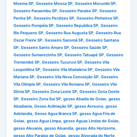
,
,
,
Moema SP
Gesseiro Mooca SP
Gesseiro Morumbi SP
,
,
Gesseiro Pacaembu SP
Gesseiro Paraíso SP
Gesseiro
,
,
,
Penha SP
Gesseiro Perdizes SP
Gesseiro Pinheiros SP
,
,
Gesseiro Pompéia SP
Gesseiro Republica SP
Gesseiro
,
,
Rio Pequeno SP
Gesseiro Rua Augusta SP
Gesseiro Rua
,
,
Oscar Freire SP
Gesseiro Sacomã SP
Gesseiro Santana
,
,
,
SP
Gesseiro Santo Amaro SP
Gesseiro Saúde SP
,
,
Gesseiro Sumarezinho SP
Gesseiro Tatuapé SP
Gesseiro
,
,
Tremembé SP
Gesseiro Tucuruvi SP
Gesseiro Vila
,
,
Leopoldina SP
Gesseiro Vila Madalena SP
Gesseiro Vila
,
,
Mariana SP
Gesseiro Vila Nova Conceição SP
Gesseiro
,
,
Vila Olimpia SP
Gesseiro Vila Romana SP
Gesseiro Vila
,
,
Sônia SP
Gesseiro Zona Leste SP
Gesseiro Zona Oeste
,
,
,
SP
Gesseiro Zona Sul SP
gesso Abadia de Goias
gesso
,
,
,
Abadiania
Gesso Aclimação SP
gesso Acreuna
gesso
,
,
Adelandia
Gesso Agua Branca SP
gesso Agua Fria de
,
,
,
Goias
gesso Agua Limpa
gesso Aguas Lindas de Goias
,
,
,
gesso Alexania
gesso Aloandia
gesso Alto Horizonte
,
,
gesso Alto Paraiso de Goias
gesso Alvorada do Norte