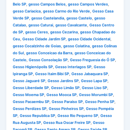
,
,
,
Belo SP
gesso Campos Belos
gesso Campos Verdes
,
,
gesso Cariacica
gesso Carmo do Rio Verde
Gesso Casa
,
,
,
Verde SP
gesso Castelandia
gesso Castelo
gesso
,
,
,
Catalao
gesso Caturai
gesso Cavalcante
Gesso Centro
,
,
,
de SP
gesso Ceres
gesso Cezarina
gesso Chapadao do
,
,
,
Ceu
Gesso Cidade Jardim SP
gesso Cidade Ocidental
,
,
gesso Cocalzinho de Goias
gesso Colatina
gesso Colinas
,
,
do Sul
gesso Conceicao da Barra
gesso Conceicao do
,
,
,
Castelo
Gesso Consolação SP
Gesso Freguesia do Ó SP
,
,
Gesso Higienópolis SP
Gesso Interlagos SP
Gesso
,
,
,
Ipiranga SP
Gesso Itaim Bibi SP
Gesso Jabaquara SP
,
,
,
Gesso Jaguaré SP
Gesso Jardins SP
Gesso Lapa SP
,
,
,
Gesso Liberdade SP
Gesso Limão SP
Gesso Liso SP
,
,
,
Gesso Moema SP
Gesso Mooca SP
Gesso Morumbi SP
,
,
,
Gesso Pacaembu SP
Gesso Paraíso SP
Gesso Penha SP
,
,
Gesso Perdizes SP
Gesso Pinheiros SP
Gesso Pompéia
,
,
,
SP
Gesso Republica SP
Gesso Rio Pequeno SP
Gesso
,
,
Rua Augusta SP
Gesso Rua Oscar Freire SP
Gesso
,
,
,
Sacomã SP
Gesso Santo Amaro SP
Gesso Saúde SP