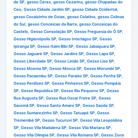
,
,
,
de SP
gesso Ceres
gesso Cezarina
gesso Chapadao do
,
,
,
Ceu
Gesso Cidade Jardim SP
gesso Cidade Ocidental
,
,
gesso Cocalzinho de Goias
gesso Colatina
gesso Colinas
,
,
do Sul
gesso Conceicao da Barra
gesso Conceicao do
,
,
,
Castelo
Gesso Consolação SP
Gesso Freguesia do Ó SP
,
,
Gesso Higienópolis SP
Gesso Interlagos SP
Gesso
,
,
,
Ipiranga SP
Gesso Itaim Bibi SP
Gesso Jabaquara SP
,
,
,
Gesso Jaguaré SP
Gesso Jardins SP
Gesso Lapa SP
,
,
,
Gesso Liberdade SP
Gesso Limão SP
Gesso Liso SP
,
,
,
Gesso Moema SP
Gesso Mooca SP
Gesso Morumbi SP
,
,
,
Gesso Pacaembu SP
Gesso Paraíso SP
Gesso Penha SP
,
,
Gesso Perdizes SP
Gesso Pinheiros SP
Gesso Pompéia
,
,
,
SP
Gesso Republica SP
Gesso Rio Pequeno SP
Gesso
,
,
Rua Augusta SP
Gesso Rua Oscar Freire SP
Gesso
,
,
,
Sacomã SP
Gesso Santo Amaro SP
Gesso Saúde SP
,
,
Gesso Sumarezinho SP
Gesso Tatuapé SP
Gesso
,
,
Tremembé SP
Gesso Tucuruvi SP
Gesso Vila Leopoldina
,
,
,
SP
Gesso Vila Madalena SP
Gesso Vila Mariana SP
,
,
Gesso Vila Olimpia SP
Gesso Vila Romana SP
Gesso Zona