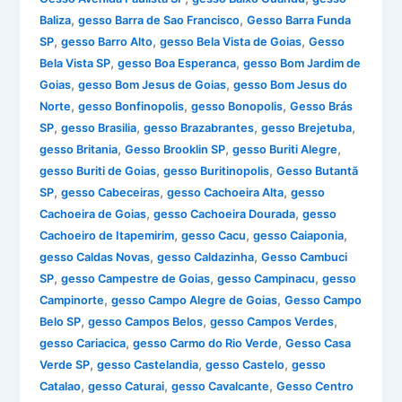
,
,
Baliza
gesso Barra de Sao Francisco
Gesso Barra Funda
,
,
,
SP
gesso Barro Alto
gesso Bela Vista de Goias
Gesso
,
,
Bela Vista SP
gesso Boa Esperanca
gesso Bom Jardim de
,
,
Goias
gesso Bom Jesus de Goias
gesso Bom Jesus do
,
,
,
Norte
gesso Bonfinopolis
gesso Bonopolis
Gesso Brás
,
,
,
,
SP
gesso Brasilia
gesso Brazabrantes
gesso Brejetuba
,
,
,
gesso Britania
Gesso Brooklin SP
gesso Buriti Alegre
,
,
gesso Buriti de Goias
gesso Buritinopolis
Gesso Butantã
,
,
,
SP
gesso Cabeceiras
gesso Cachoeira Alta
gesso
,
,
Cachoeira de Goias
gesso Cachoeira Dourada
gesso
,
,
,
Cachoeiro de Itapemirim
gesso Cacu
gesso Caiaponia
,
,
gesso Caldas Novas
gesso Caldazinha
Gesso Cambuci
,
,
,
SP
gesso Campestre de Goias
gesso Campinacu
gesso
,
,
Campinorte
gesso Campo Alegre de Goias
Gesso Campo
,
,
,
Belo SP
gesso Campos Belos
gesso Campos Verdes
,
,
gesso Cariacica
gesso Carmo do Rio Verde
Gesso Casa
,
,
,
Verde SP
gesso Castelandia
gesso Castelo
gesso
,
,
,
Catalao
gesso Caturai
gesso Cavalcante
Gesso Centro