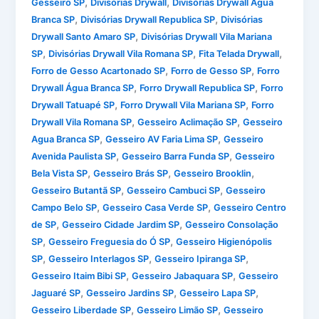
,
,
Gesseiro SP
Divisórias Drywall
Divisórias Drywall Água
,
,
Branca SP
Divisórias Drywall Republica SP
Divisórias
,
Drywall Santo Amaro SP
Divisórias Drywall Vila Mariana
,
,
,
SP
Divisórias Drywall Vila Romana SP
Fita Telada Drywall
,
,
Forro de Gesso Acartonado SP
Forro de Gesso SP
Forro
,
,
Drywall Água Branca SP
Forro Drywall Republica SP
Forro
,
,
Drywall Tatuapé SP
Forro Drywall Vila Mariana SP
Forro
,
,
Drywall Vila Romana SP
Gesseiro Aclimação SP
Gesseiro
,
,
Agua Branca SP
Gesseiro AV Faria Lima SP
Gesseiro
,
,
Avenida Paulista SP
Gesseiro Barra Funda SP
Gesseiro
,
,
,
Bela Vista SP
Gesseiro Brás SP
Gesseiro Brooklin
,
,
Gesseiro Butantã SP
Gesseiro Cambuci SP
Gesseiro
,
,
Campo Belo SP
Gesseiro Casa Verde SP
Gesseiro Centro
,
,
de SP
Gesseiro Cidade Jardim SP
Gesseiro Consolação
,
,
SP
Gesseiro Freguesia do Ó SP
Gesseiro Higienópolis
,
,
,
SP
Gesseiro Interlagos SP
Gesseiro Ipiranga SP
,
,
Gesseiro Itaim Bibi SP
Gesseiro Jabaquara SP
Gesseiro
,
,
,
Jaguaré SP
Gesseiro Jardins SP
Gesseiro Lapa SP
,
,
Gesseiro Liberdade SP
Gesseiro Limão SP
Gesseiro