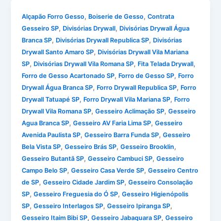
,
,
Alçapão Forro Gesso
Boiserie de Gesso
Contrata
,
,
Gesseiro SP
Divisórias Drywall
Divisórias Drywall Água
,
,
Branca SP
Divisórias Drywall Republica SP
Divisórias
,
Drywall Santo Amaro SP
Divisórias Drywall Vila Mariana
,
,
,
SP
Divisórias Drywall Vila Romana SP
Fita Telada Drywall
,
,
Forro de Gesso Acartonado SP
Forro de Gesso SP
Forro
,
,
Drywall Água Branca SP
Forro Drywall Republica SP
Forro
,
,
Drywall Tatuapé SP
Forro Drywall Vila Mariana SP
Forro
,
,
Drywall Vila Romana SP
Gesseiro Aclimação SP
Gesseiro
,
,
Agua Branca SP
Gesseiro AV Faria Lima SP
Gesseiro
,
,
Avenida Paulista SP
Gesseiro Barra Funda SP
Gesseiro
,
,
,
Bela Vista SP
Gesseiro Brás SP
Gesseiro Brooklin
,
,
Gesseiro Butantã SP
Gesseiro Cambuci SP
Gesseiro
,
,
Campo Belo SP
Gesseiro Casa Verde SP
Gesseiro Centro
,
,
de SP
Gesseiro Cidade Jardim SP
Gesseiro Consolação
,
,
SP
Gesseiro Freguesia do Ó SP
Gesseiro Higienópolis
,
,
,
SP
Gesseiro Interlagos SP
Gesseiro Ipiranga SP
,
,
Gesseiro Itaim Bibi SP
Gesseiro Jabaquara SP
Gesseiro