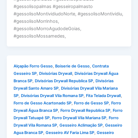
#gessolisopalmas #gesseiropalmasto
#gessolisoMontividiudoNorte, #gessolisoMontividiu,
#gessolisoMorrinhos,
#gessolisoMorroAgudodeGoias,
#gessolisoMossamedes,
,
,
Alçapão Forro Gesso
Boiserie de Gesso
Contrata
,
,
Gesseiro SP
Divisórias Drywall
Divisórias Drywall Água
,
,
Branca SP
Divisórias Drywall Republica SP
Divisórias
,
Drywall Santo Amaro SP
Divisórias Drywall Vila Mariana
,
,
,
SP
Divisórias Drywall Vila Romana SP
Fita Telada Drywall
,
,
Forro de Gesso Acartonado SP
Forro de Gesso SP
Forro
,
,
Drywall Água Branca SP
Forro Drywall Republica SP
Forro
,
,
Drywall Tatuapé SP
Forro Drywall Vila Mariana SP
Forro
,
,
Drywall Vila Romana SP
Gesseiro Aclimação SP
Gesseiro
,
,
Agua Branca SP
Gesseiro AV Faria Lima SP
Gesseiro