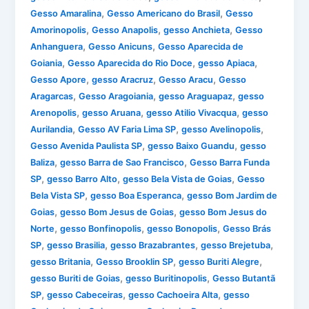
,
,
Gesso Amaralina
Gesso Americano do Brasil
Gesso
,
,
,
Amorinopolis
Gesso Anapolis
gesso Anchieta
Gesso
,
,
Anhanguera
Gesso Anicuns
Gesso Aparecida de
,
,
,
Goiania
Gesso Aparecida do Rio Doce
gesso Apiaca
,
,
,
Gesso Apore
gesso Aracruz
Gesso Aracu
Gesso
,
,
,
Aragarcas
Gesso Aragoiania
gesso Araguapaz
gesso
,
,
,
Arenopolis
gesso Aruana
gesso Atilio Vivacqua
gesso
,
,
,
Aurilandia
Gesso AV Faria Lima SP
gesso Avelinopolis
,
,
Gesso Avenida Paulista SP
gesso Baixo Guandu
gesso
,
,
Baliza
gesso Barra de Sao Francisco
Gesso Barra Funda
,
,
,
SP
gesso Barro Alto
gesso Bela Vista de Goias
Gesso
,
,
Bela Vista SP
gesso Boa Esperanca
gesso Bom Jardim de
,
,
Goias
gesso Bom Jesus de Goias
gesso Bom Jesus do
,
,
,
Norte
gesso Bonfinopolis
gesso Bonopolis
Gesso Brás
,
,
,
,
SP
gesso Brasilia
gesso Brazabrantes
gesso Brejetuba
,
,
,
gesso Britania
Gesso Brooklin SP
gesso Buriti Alegre
,
,
gesso Buriti de Goias
gesso Buritinopolis
Gesso Butantã
,
,
,
SP
gesso Cabeceiras
gesso Cachoeira Alta
gesso