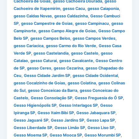
,
,
Cachoeira de Goias
gesso Cachoeira Dourada
gesso
,
,
,
Cachoeiro de Itapemirim
gesso Cacu
gesso Caiaponia
,
,
gesso Caldas Novas
gesso Caldazinha
Gesso Cambuci
,
,
,
SP
gesso Campestre de Goias
gesso Campinacu
gesso
,
,
Campinorte
gesso Campo Alegre de Goias
Gesso Campo
,
,
,
Belo SP
gesso Campos Belos
gesso Campos Verdes
,
,
gesso Cariacica
gesso Carmo do Rio Verde
Gesso Casa
,
,
,
Verde SP
gesso Castelandia
gesso Castelo
gesso
,
,
,
Catalao
gesso Caturai
gesso Cavalcante
Gesso Centro
,
,
,
de SP
gesso Ceres
gesso Cezarina
gesso Chapadao do
,
,
,
Ceu
Gesso Cidade Jardim SP
gesso Cidade Ocidental
,
,
gesso Cocalzinho de Goias
gesso Colatina
gesso Colinas
,
,
do Sul
gesso Conceicao da Barra
gesso Conceicao do
,
,
,
Castelo
Gesso Consolação SP
Gesso Freguesia do Ó SP
,
,
Gesso Higienópolis SP
Gesso Interlagos SP
Gesso
,
,
,
Ipiranga SP
Gesso Itaim Bibi SP
Gesso Jabaquara SP
,
,
,
Gesso Jaguaré SP
Gesso Jardins SP
Gesso Lapa SP
,
,
,
Gesso Liberdade SP
Gesso Limão SP
Gesso Liso SP
,
,
,
Gesso Moema SP
Gesso Mooca SP
Gesso Morumbi SP