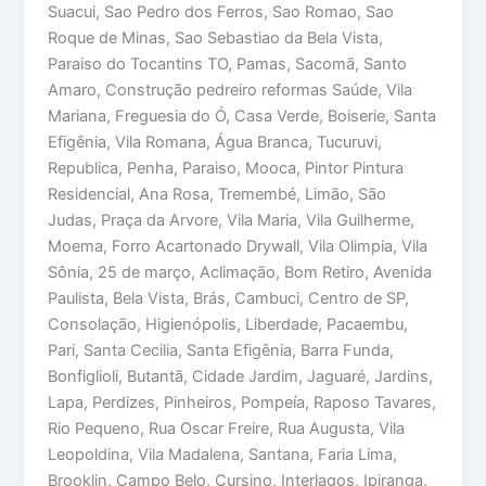
Suacui, Sao Pedro dos Ferros, Sao Romao, Sao
Roque de Minas, Sao Sebastiao da Bela Vista,
Paraiso do Tocantins TO, Pamas, Sacomã, Santo
Amaro, Construção pedreiro reformas Saúde, Vila
Mariana, Freguesia do Ó, Casa Verde, Boiserie, Santa
Efigênia, Vila Romana, Água Branca, Tucuruvi,
Republica, Penha, Paraiso, Mooca, Pintor Pintura
Residencial, Ana Rosa, Tremembé, Limão, São
Judas, Praça da Arvore, Vila Maria, Vila Guilherme,
Moema, Forro Acartonado Drywall, Vila Olimpia, Vila
Sônia, 25 de março, Aclimação, Bom Retiro, Avenida
Paulista, Bela Vista, Brás, Cambuci, Centro de SP,
Consolação, Higienópolis, Liberdade, Pacaembu,
Pari, Santa Cecilia, Santa Efigênia, Barra Funda,
Bonfiglioli, Butantã, Cidade Jardim, Jaguaré, Jardins,
Lapa, Perdizes, Pinheiros, Pompeía, Raposo Tavares,
Rio Pequeno, Rua Oscar Freire, Rua Augusta, Vila
Leopoldina, Vila Madalena, Santana, Faria Lima,
Brooklin, Campo Belo, Cursino, Interlagos, Ipiranga,