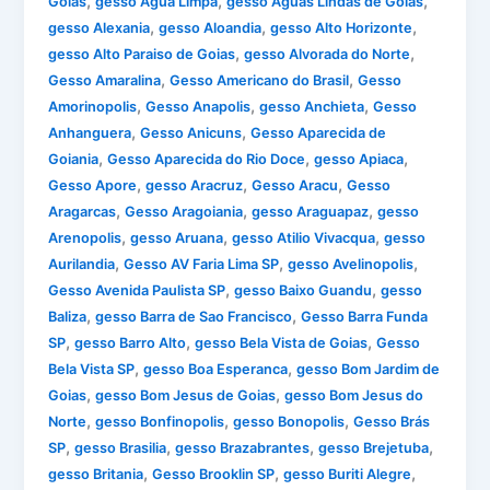
,
,
,
Goias
gesso Agua Limpa
gesso Aguas Lindas de Goias
,
,
,
gesso Alexania
gesso Aloandia
gesso Alto Horizonte
,
,
gesso Alto Paraiso de Goias
gesso Alvorada do Norte
,
,
Gesso Amaralina
Gesso Americano do Brasil
Gesso
,
,
,
Amorinopolis
Gesso Anapolis
gesso Anchieta
Gesso
,
,
Anhanguera
Gesso Anicuns
Gesso Aparecida de
,
,
,
Goiania
Gesso Aparecida do Rio Doce
gesso Apiaca
,
,
,
Gesso Apore
gesso Aracruz
Gesso Aracu
Gesso
,
,
,
Aragarcas
Gesso Aragoiania
gesso Araguapaz
gesso
,
,
,
Arenopolis
gesso Aruana
gesso Atilio Vivacqua
gesso
,
,
,
Aurilandia
Gesso AV Faria Lima SP
gesso Avelinopolis
,
,
Gesso Avenida Paulista SP
gesso Baixo Guandu
gesso
,
,
Baliza
gesso Barra de Sao Francisco
Gesso Barra Funda
,
,
,
SP
gesso Barro Alto
gesso Bela Vista de Goias
Gesso
,
,
Bela Vista SP
gesso Boa Esperanca
gesso Bom Jardim de
,
,
Goias
gesso Bom Jesus de Goias
gesso Bom Jesus do
,
,
,
Norte
gesso Bonfinopolis
gesso Bonopolis
Gesso Brás
,
,
,
,
SP
gesso Brasilia
gesso Brazabrantes
gesso Brejetuba
,
,
,
gesso Britania
Gesso Brooklin SP
gesso Buriti Alegre