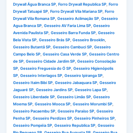
,
,
Drywall Água Branca SP
Forro Drywall Republica SP
Forro
,
,
Drywall Tatuapé SP
Forro Drywall Vila Mariana SP
Forro
,
,
Drywall Vila Romana SP
Gesseiro Aclimação SP
Gesseiro
,
,
Agua Branca SP
Gesseiro AV Faria Lima SP
Gesseiro
,
,
Avenida Paulista SP
Gesseiro Barra Funda SP
Gesseiro
,
,
,
Bela Vista SP
Gesseiro Brás SP
Gesseiro Brooklin
,
,
Gesseiro Butantã SP
Gesseiro Cambuci SP
Gesseiro
,
,
Campo Belo SP
Gesseiro Casa Verde SP
Gesseiro Centro
,
,
de SP
Gesseiro Cidade Jardim SP
Gesseiro Consolação
,
,
SP
Gesseiro Freguesia do Ó SP
Gesseiro Higienópolis
,
,
,
SP
Gesseiro Interlagos SP
Gesseiro Ipiranga SP
,
,
Gesseiro Itaim Bibi SP
Gesseiro Jabaquara SP
Gesseiro
,
,
,
Jaguaré SP
Gesseiro Jardins SP
Gesseiro Lapa SP
,
,
Gesseiro Liberdade SP
Gesseiro Limão SP
Gesseiro
,
,
,
Moema SP
Gesseiro Mooca SP
Gesseiro Morumbi SP
,
,
Gesseiro Pacaembu SP
Gesseiro Paraíso SP
Gesseiro
,
,
,
Penha SP
Gesseiro Perdizes SP
Gesseiro Pinheiros SP
,
,
Gesseiro Pompéia SP
Gesseiro Republica SP
Gesseiro
,
,
Rio Pequeno SP
Gesseiro Rua Augusta SP
Gesseiro Rua