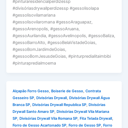
#pinturaresidencialperdizessp
#divisóriasdrywallperdizessp #gessolisolapa
#gessolisovilamariana
#gessolisovilaromana #gessoAraguapaz,
#gessoArenopolis, #gessoAruana,
#gessoAurilandia, #gessoAvelinopolis, #gessoBaliza,
#gessoBarroAlto, #gessoBelaVistadeGoias,
#gessoBomJardimdeGoias,
#gessooBomJesusdeGoias, #pinturpredialitaimbibi
#pinturapredialmoema
,
,
Alçapão Forro Gesso
Boiserie de Gesso
Contrata
,
,
Gesseiro SP
Divisórias Drywall
Divisórias Drywall Água
,
,
Branca SP
Divisórias Drywall Republica SP
Divisórias
,
Drywall Santo Amaro SP
Divisórias Drywall Vila Mariana
,
,
,
SP
Divisórias Drywall Vila Romana SP
Fita Telada Drywall
,
,
Forro de Gesso Acartonado SP
Forro de Gesso SP
Forro