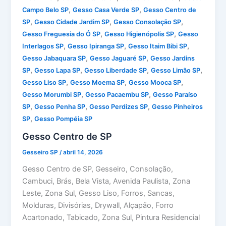
,
,
Campo Belo SP
Gesso Casa Verde SP
Gesso Centro de
,
,
,
SP
Gesso Cidade Jardim SP
Gesso Consolação SP
,
,
Gesso Freguesia do Ó SP
Gesso Higienópolis SP
Gesso
,
,
,
Interlagos SP
Gesso Ipiranga SP
Gesso Itaim Bibi SP
,
,
Gesso Jabaquara SP
Gesso Jaguaré SP
Gesso Jardins
,
,
,
,
SP
Gesso Lapa SP
Gesso Liberdade SP
Gesso Limão SP
,
,
,
Gesso Liso SP
Gesso Moema SP
Gesso Mooca SP
,
,
Gesso Morumbi SP
Gesso Pacaembu SP
Gesso Paraíso
,
,
,
SP
Gesso Penha SP
Gesso Perdizes SP
Gesso Pinheiros
,
SP
Gesso Pompéia SP
Gesso Centro de SP
Gesseiro SP
/
abril 14, 2026
Gesso Centro de SP, Gesseiro, Consolação,
Cambuci, Brás, Bela Vista, Avenida Paulista, Zona
Leste, Zona Sul, Gesso Liso, Forros, Sancas,
Molduras, Divisórias, Drywall, Alçapão, Forro
Acartonado, Tabicado, Zona Sul, Pintura Residencial