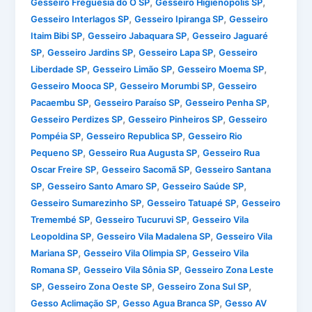
,
,
Gesseiro Freguesia do Ó SP
Gesseiro Higienópolis SP
,
,
Gesseiro Interlagos SP
Gesseiro Ipiranga SP
Gesseiro
,
,
Itaim Bibi SP
Gesseiro Jabaquara SP
Gesseiro Jaguaré
,
,
,
SP
Gesseiro Jardins SP
Gesseiro Lapa SP
Gesseiro
,
,
,
Liberdade SP
Gesseiro Limão SP
Gesseiro Moema SP
,
,
Gesseiro Mooca SP
Gesseiro Morumbi SP
Gesseiro
,
,
,
Pacaembu SP
Gesseiro Paraíso SP
Gesseiro Penha SP
,
,
Gesseiro Perdizes SP
Gesseiro Pinheiros SP
Gesseiro
,
,
Pompéia SP
Gesseiro Republica SP
Gesseiro Rio
,
,
Pequeno SP
Gesseiro Rua Augusta SP
Gesseiro Rua
,
,
Oscar Freire SP
Gesseiro Sacomã SP
Gesseiro Santana
,
,
,
SP
Gesseiro Santo Amaro SP
Gesseiro Saúde SP
,
,
Gesseiro Sumarezinho SP
Gesseiro Tatuapé SP
Gesseiro
,
,
Tremembé SP
Gesseiro Tucuruvi SP
Gesseiro Vila
,
,
Leopoldina SP
Gesseiro Vila Madalena SP
Gesseiro Vila
,
,
Mariana SP
Gesseiro Vila Olimpia SP
Gesseiro Vila
,
,
Romana SP
Gesseiro Vila Sônia SP
Gesseiro Zona Leste
,
,
,
SP
Gesseiro Zona Oeste SP
Gesseiro Zona Sul SP
,
,
Gesso Aclimação SP
Gesso Agua Branca SP
Gesso AV