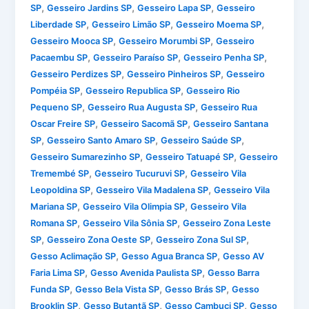
,
,
,
SP
Gesseiro Jardins SP
Gesseiro Lapa SP
Gesseiro
,
,
,
Liberdade SP
Gesseiro Limão SP
Gesseiro Moema SP
,
,
Gesseiro Mooca SP
Gesseiro Morumbi SP
Gesseiro
,
,
,
Pacaembu SP
Gesseiro Paraíso SP
Gesseiro Penha SP
,
,
Gesseiro Perdizes SP
Gesseiro Pinheiros SP
Gesseiro
,
,
Pompéia SP
Gesseiro Republica SP
Gesseiro Rio
,
,
Pequeno SP
Gesseiro Rua Augusta SP
Gesseiro Rua
,
,
Oscar Freire SP
Gesseiro Sacomã SP
Gesseiro Santana
,
,
,
SP
Gesseiro Santo Amaro SP
Gesseiro Saúde SP
,
,
Gesseiro Sumarezinho SP
Gesseiro Tatuapé SP
Gesseiro
,
,
Tremembé SP
Gesseiro Tucuruvi SP
Gesseiro Vila
,
,
Leopoldina SP
Gesseiro Vila Madalena SP
Gesseiro Vila
,
,
Mariana SP
Gesseiro Vila Olimpia SP
Gesseiro Vila
,
,
Romana SP
Gesseiro Vila Sônia SP
Gesseiro Zona Leste
,
,
,
SP
Gesseiro Zona Oeste SP
Gesseiro Zona Sul SP
,
,
Gesso Aclimação SP
Gesso Agua Branca SP
Gesso AV
,
,
Faria Lima SP
Gesso Avenida Paulista SP
Gesso Barra
,
,
,
Funda SP
Gesso Bela Vista SP
Gesso Brás SP
Gesso
,
,
,
Brooklin SP
Gesso Butantã SP
Gesso Cambuci SP
Gesso