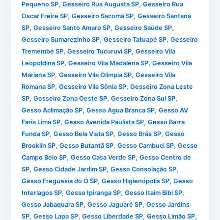
,
,
Pequeno SP
Gesseiro Rua Augusta SP
Gesseiro Rua
,
,
Oscar Freire SP
Gesseiro Sacomã SP
Gesseiro Santana
,
,
,
SP
Gesseiro Santo Amaro SP
Gesseiro Saúde SP
,
,
Gesseiro Sumarezinho SP
Gesseiro Tatuapé SP
Gesseiro
,
,
Tremembé SP
Gesseiro Tucuruvi SP
Gesseiro Vila
,
,
Leopoldina SP
Gesseiro Vila Madalena SP
Gesseiro Vila
,
,
Mariana SP
Gesseiro Vila Olimpia SP
Gesseiro Vila
,
,
Romana SP
Gesseiro Vila Sônia SP
Gesseiro Zona Leste
,
,
,
SP
Gesseiro Zona Oeste SP
Gesseiro Zona Sul SP
,
,
Gesso Aclimação SP
Gesso Agua Branca SP
Gesso AV
,
,
Faria Lima SP
Gesso Avenida Paulista SP
Gesso Barra
,
,
,
Funda SP
Gesso Bela Vista SP
Gesso Brás SP
Gesso
,
,
,
Brooklin SP
Gesso Butantã SP
Gesso Cambuci SP
Gesso
,
,
Campo Belo SP
Gesso Casa Verde SP
Gesso Centro de
,
,
,
SP
Gesso Cidade Jardim SP
Gesso Consolação SP
,
,
Gesso Freguesia do Ó SP
Gesso Higienópolis SP
Gesso
,
,
,
Interlagos SP
Gesso Ipiranga SP
Gesso Itaim Bibi SP
,
,
Gesso Jabaquara SP
Gesso Jaguaré SP
Gesso Jardins
,
,
,
,
SP
Gesso Lapa SP
Gesso Liberdade SP
Gesso Limão SP