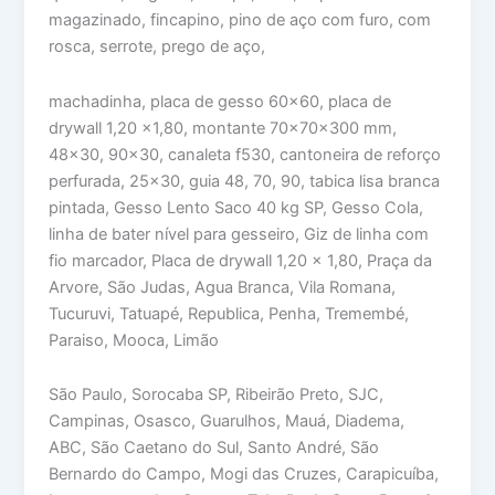
magazinado, fincapino, pino de aço com furo, com
rosca, serrote, prego de aço,
machadinha, placa de gesso 60×60, placa de
drywall 1,20 x1,80, montante 70x70x300 mm,
48×30, 90×30, canaleta f530, cantoneira de reforço
perfurada, 25×30, guia 48, 70, 90, tabica lisa branca
pintada, Gesso Lento Saco 40 kg SP, Gesso Cola,
linha de bater nível para gesseiro, Giz de linha com
fio marcador, Placa de drywall 1,20 x 1,80, Praça da
Arvore, São Judas, Agua Branca, Vila Romana,
Tucuruvi, Tatuapé, Republica, Penha, Tremembé,
Paraiso, Mooca, Limão
São Paulo, Sorocaba SP, Ribeirão Preto, SJC,
Campinas, Osasco, Guarulhos, Mauá, Diadema,
ABC, São Caetano do Sul, Santo André, São
Bernardo do Campo, Mogi das Cruzes, Carapicuíba,