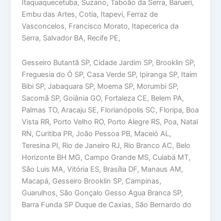
Itaquaquecetuba, Suzano, Taboão da Serra, Barueri,
Embu das Artes, Cotia, Itapevi, Ferraz de
Vasconcelos, Francisco Morato, Itapecerica da
Serra, Salvador BA, Recife PE,
Gesseiro Butantã SP, Cidade Jardim SP, Brooklin SP,
Freguesia do Ó SP, Casa Verde SP, Ipiranga SP, Itaim
Bibi SP, Jabaquara SP, Moema SP, Morumbi SP,
Sacomã SP, Goiânia GO, Fortaleza CE, Belem PA,
Palmas TO, Aracaju SE, Florianópolis SC, Floripa, Boa
Vista RR, Porto Velho RO, Porto Alegre RS, Poa, Natal
RN, Curitiba PR, João Pessoa PB, Maceió AL,
Teresina PI, Rio de Janeiro RJ, Rio Branco AC, Belo
Horizonte BH MG, Campo Grande MS, Cuiabá MT,
São Luis MA, Vitória ES, Brasília DF, Manaus AM,
Macapá, Gesseiro Brooklin SP, Campinas,
Guarulhos, São Gonçalo Gesso Agua Branca SP,
Barra Funda SP Duque de Caxias, São Bernardo do