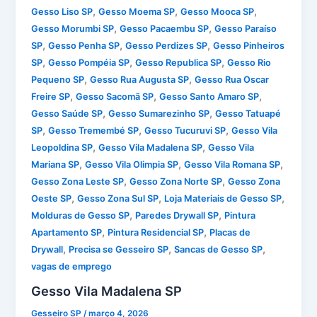
,
,
,
Gesso Liso SP
Gesso Moema SP
Gesso Mooca SP
,
,
Gesso Morumbi SP
Gesso Pacaembu SP
Gesso Paraíso
,
,
,
SP
Gesso Penha SP
Gesso Perdizes SP
Gesso Pinheiros
,
,
,
SP
Gesso Pompéia SP
Gesso Republica SP
Gesso Rio
,
,
Pequeno SP
Gesso Rua Augusta SP
Gesso Rua Oscar
,
,
,
Freire SP
Gesso Sacomã SP
Gesso Santo Amaro SP
,
,
Gesso Saúde SP
Gesso Sumarezinho SP
Gesso Tatuapé
,
,
,
SP
Gesso Tremembé SP
Gesso Tucuruvi SP
Gesso Vila
,
,
Leopoldina SP
Gesso Vila Madalena SP
Gesso Vila
,
,
,
Mariana SP
Gesso Vila Olimpia SP
Gesso Vila Romana SP
,
,
Gesso Zona Leste SP
Gesso Zona Norte SP
Gesso Zona
,
,
,
Oeste SP
Gesso Zona Sul SP
Loja Materiais de Gesso SP
,
,
Molduras de Gesso SP
Paredes Drywall SP
Pintura
,
,
Apartamento SP
Pintura Residencial SP
Placas de
,
,
,
Drywall
Precisa se Gesseiro SP
Sancas de Gesso SP
vagas de emprego
Gesso Vila Madalena SP
Gesseiro SP
/
março 4, 2026