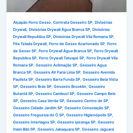
,
,
Alçapão Forro Gesso
Contrata Gesseiro SP
Divisórias
,
,
Drywall
Divisórias Drywall Água Branca SP
Divisórias
,
,
Drywall Republica SP
Divisórias Drywall Vila Romana SP
,
,
Fita Telada Drywall
Forro de Gesso Acartonado SP
Forro
,
,
de Gesso SP
Forro Drywall Água Branca SP
Forro Drywall
,
,
Republica SP
Forro Drywall Tatuapé SP
Forro Drywall Vila
,
,
Romana SP
Gesseiro Aclimação SP
Gesseiro Agua
,
,
Branca SP
Gesseiro AV Faria Lima SP
Gesseiro Avenida
,
,
Paulista SP
Gesseiro Barra Funda SP
Gesseiro Bela Vista
,
,
,
SP
Gesseiro Brás SP
Gesseiro Brooklin
Gesseiro
,
,
Butantã SP
Gesseiro Cambuci SP
Gesseiro Campo Belo
,
,
,
SP
Gesseiro Casa Verde SP
Gesseiro Centro de SP
,
,
Gesseiro Cidade Jardim SP
Gesseiro Consolação SP
,
,
Gesseiro Freguesia do Ó SP
Gesseiro Higienópolis SP
,
,
Gesseiro Interlagos SP
Gesseiro Ipiranga SP
Gesseiro
,
,
Itaim Bibi SP
Gesseiro Jabaquara SP
Gesseiro Jaguaré