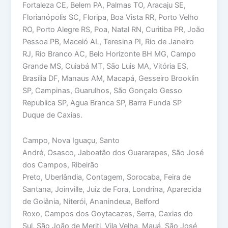
Fortaleza CE, Belem PA, Palmas TO, Aracaju SE,
Florianópolis SC, Floripa, Boa Vista RR, Porto Velho
RO, Porto Alegre RS, Poa, Natal RN, Curitiba PR, João
Pessoa PB, Maceió AL, Teresina PI, Rio de Janeiro
RJ, Rio Branco AC, Belo Horizonte BH MG, Campo
Grande MS, Cuiabá MT, São Luis MA, Vitória ES,
Brasília DF, Manaus AM, Macapá, Gesseiro Brooklin
SP, Campinas, Guarulhos, São Gonçalo Gesso
Republica SP, Agua Branca SP, Barra Funda SP
Duque de Caxias.
Campo, Nova Iguaçu, Santo
André, Osasco, Jaboatão dos Guararapes, São José
dos Campos, Ribeirão
Preto, Uberlândia, Contagem, Sorocaba, Feira de
Santana, Joinville, Juiz de Fora, Londrina, Aparecida
de Goiânia, Niterói, Ananindeua, Belford
Roxo, Campos dos Goytacazes, Serra, Caxias do
Sul, São João de Meriti, Vila Velha, Mauá, São José