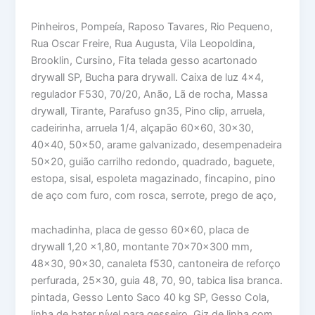
Pinheiros, Pompeía, Raposo Tavares, Rio Pequeno,
Rua Oscar Freire, Rua Augusta, Vila Leopoldina,
Brooklin, Cursino, Fita telada gesso acartonado
drywall SP, Bucha para drywall. Caixa de luz 4×4,
regulador F530, 70/20, Anão, Lã de rocha, Massa
drywall, Tirante, Parafuso gn35, Pino clip, arruela,
cadeirinha, arruela 1/4, alçapão 60×60, 30×30,
40×40, 50×50, arame galvanizado, desempenadeira
50×20, guião carrilho redondo, quadrado, baguete,
estopa, sisal, espoleta magazinado, fincapino, pino
de aço com furo, com rosca, serrote, prego de aço,
machadinha, placa de gesso 60×60, placa de
drywall 1,20 x1,80, montante 70x70x300 mm,
48×30, 90×30, canaleta f530, cantoneira de reforço
perfurada, 25×30, guia 48, 70, 90, tabica lisa branca.
pintada, Gesso Lento Saco 40 kg SP, Gesso Cola,
linha de bater nível para gesseiro, Giz de linha com