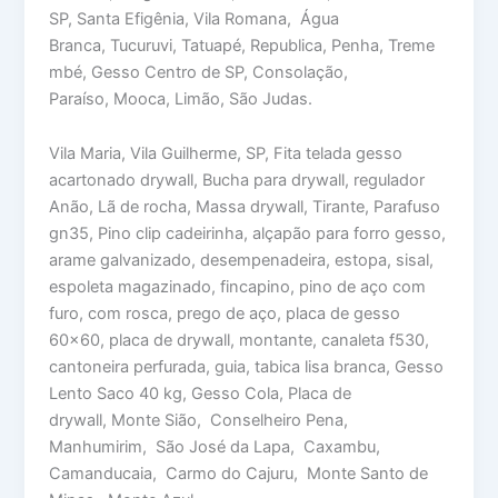
SP, Santa Efigênia, Vila Romana, Água
Branca, Tucuruvi, Tatuapé, Republica, Penha, Treme
mbé, Gesso Centro de SP, Consolação,
Paraíso, Mooca, Limão, São Judas.
Vila Maria, Vila Guilherme, SP, Fita telada gesso
acartonado drywall, Bucha para drywall, regulador
Anão, Lã de rocha, Massa drywall, Tirante, Parafuso
gn35, Pino clip cadeirinha, alçapão para forro gesso,
arame galvanizado, desempenadeira, estopa, sisal,
espoleta magazinado, fincapino, pino de aço com
furo, com rosca, prego de aço, placa de gesso
60×60, placa de drywall, montante, canaleta f530,
cantoneira perfurada, guia, tabica lisa branca, Gesso
Lento Saco 40 kg, Gesso Cola, Placa de
drywall, Monte Sião, Conselheiro Pena,
Manhumirim, São José da Lapa, Caxambu,
Camanducaia, Carmo do Cajuru, Monte Santo de