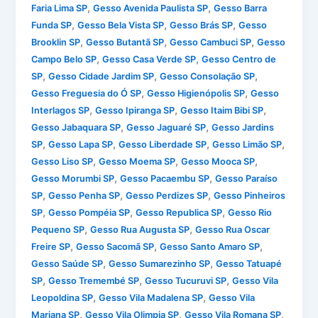
,
,
Faria Lima SP
Gesso Avenida Paulista SP
Gesso Barra
,
,
,
Funda SP
Gesso Bela Vista SP
Gesso Brás SP
Gesso
,
,
,
Brooklin SP
Gesso Butantã SP
Gesso Cambuci SP
Gesso
,
,
Campo Belo SP
Gesso Casa Verde SP
Gesso Centro de
,
,
,
SP
Gesso Cidade Jardim SP
Gesso Consolação SP
,
,
Gesso Freguesia do Ó SP
Gesso Higienópolis SP
Gesso
,
,
,
Interlagos SP
Gesso Ipiranga SP
Gesso Itaim Bibi SP
,
,
Gesso Jabaquara SP
Gesso Jaguaré SP
Gesso Jardins
,
,
,
,
SP
Gesso Lapa SP
Gesso Liberdade SP
Gesso Limão SP
,
,
,
Gesso Liso SP
Gesso Moema SP
Gesso Mooca SP
,
,
Gesso Morumbi SP
Gesso Pacaembu SP
Gesso Paraíso
,
,
,
SP
Gesso Penha SP
Gesso Perdizes SP
Gesso Pinheiros
,
,
,
SP
Gesso Pompéia SP
Gesso Republica SP
Gesso Rio
,
,
Pequeno SP
Gesso Rua Augusta SP
Gesso Rua Oscar
,
,
,
Freire SP
Gesso Sacomã SP
Gesso Santo Amaro SP
,
,
Gesso Saúde SP
Gesso Sumarezinho SP
Gesso Tatuapé
,
,
,
SP
Gesso Tremembé SP
Gesso Tucuruvi SP
Gesso Vila
,
,
Leopoldina SP
Gesso Vila Madalena SP
Gesso Vila
,
,
,
Mariana SP
Gesso Vila Olimpia SP
Gesso Vila Romana SP