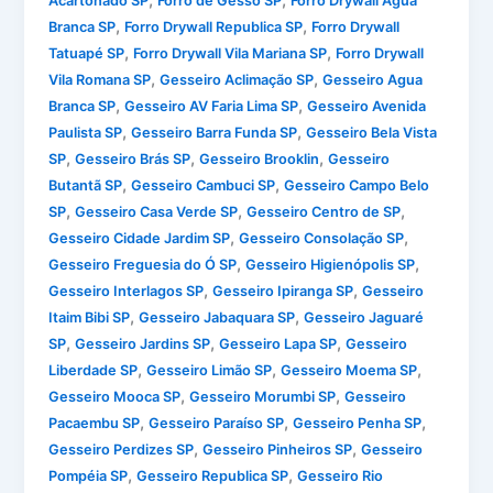
Acartonado SP
Forro de Gesso SP
Forro Drywall Água
,
,
Branca SP
Forro Drywall Republica SP
Forro Drywall
,
,
Tatuapé SP
Forro Drywall Vila Mariana SP
Forro Drywall
,
,
Vila Romana SP
Gesseiro Aclimação SP
Gesseiro Agua
,
,
Branca SP
Gesseiro AV Faria Lima SP
Gesseiro Avenida
,
,
Paulista SP
Gesseiro Barra Funda SP
Gesseiro Bela Vista
,
,
,
SP
Gesseiro Brás SP
Gesseiro Brooklin
Gesseiro
,
,
Butantã SP
Gesseiro Cambuci SP
Gesseiro Campo Belo
,
,
,
SP
Gesseiro Casa Verde SP
Gesseiro Centro de SP
,
,
Gesseiro Cidade Jardim SP
Gesseiro Consolação SP
,
,
Gesseiro Freguesia do Ó SP
Gesseiro Higienópolis SP
,
,
Gesseiro Interlagos SP
Gesseiro Ipiranga SP
Gesseiro
,
,
Itaim Bibi SP
Gesseiro Jabaquara SP
Gesseiro Jaguaré
,
,
,
SP
Gesseiro Jardins SP
Gesseiro Lapa SP
Gesseiro
,
,
,
Liberdade SP
Gesseiro Limão SP
Gesseiro Moema SP
,
,
Gesseiro Mooca SP
Gesseiro Morumbi SP
Gesseiro
,
,
,
Pacaembu SP
Gesseiro Paraíso SP
Gesseiro Penha SP
,
,
Gesseiro Perdizes SP
Gesseiro Pinheiros SP
Gesseiro
,
,
Pompéia SP
Gesseiro Republica SP
Gesseiro Rio