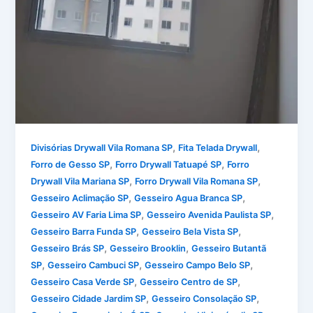
,
,
Divisórias Drywall Vila Romana SP
Fita Telada Drywall
,
,
Forro de Gesso SP
Forro Drywall Tatuapé SP
Forro
,
,
Drywall Vila Mariana SP
Forro Drywall Vila Romana SP
,
,
Gesseiro Aclimação SP
Gesseiro Agua Branca SP
,
,
Gesseiro AV Faria Lima SP
Gesseiro Avenida Paulista SP
,
,
Gesseiro Barra Funda SP
Gesseiro Bela Vista SP
,
,
Gesseiro Brás SP
Gesseiro Brooklin
Gesseiro Butantã
,
,
,
SP
Gesseiro Cambuci SP
Gesseiro Campo Belo SP
,
,
Gesseiro Casa Verde SP
Gesseiro Centro de SP
,
,
Gesseiro Cidade Jardim SP
Gesseiro Consolação SP