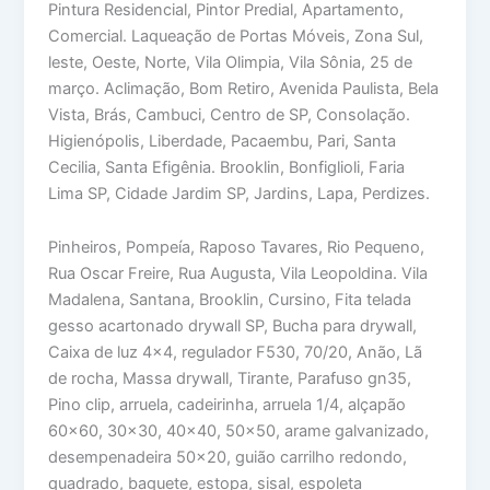
Pintura Residencial, Pintor Predial, Apartamento,
Comercial. Laqueação de Portas Móveis, Zona Sul,
leste, Oeste, Norte, Vila Olimpia, Vila Sônia, 25 de
março. Aclimação, Bom Retiro, Avenida Paulista, Bela
Vista, Brás, Cambuci, Centro de SP, Consolação.
Higienópolis, Liberdade, Pacaembu, Pari, Santa
Cecilia, Santa Efigênia. Brooklin, Bonfiglioli, Faria
Lima SP, Cidade Jardim SP, Jardins, Lapa, Perdizes.
Pinheiros, Pompeía, Raposo Tavares, Rio Pequeno,
Rua Oscar Freire, Rua Augusta, Vila Leopoldina. Vila
Madalena, Santana, Brooklin, Cursino, Fita telada
gesso acartonado drywall SP, Bucha para drywall,
Caixa de luz 4×4, regulador F530, 70/20, Anão, Lã
de rocha, Massa drywall, Tirante, Parafuso gn35,
Pino clip, arruela, cadeirinha, arruela 1/4, alçapão
60×60, 30×30, 40×40, 50×50, arame galvanizado,
desempenadeira 50×20, guião carrilho redondo,
quadrado, baguete, estopa, sisal, espoleta