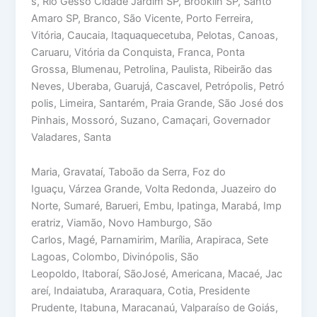
s, Rio Gesso Cidade Jardim SP, Brooklin SP, Santo
Amaro SP, Branco, São Vicente, Porto Ferreira,
Vitória, Caucaia, Itaquaquecetuba, Pelotas, Canoas,
Caruaru, Vitória da Conquista, Franca, Ponta
Grossa, Blumenau, Petrolina, Paulista, Ribeirão das
Neves, Uberaba, Guarujá, Cascavel, Petrópolis, Petró
polis, Limeira, Santarém, Praia Grande, São José dos
Pinhais, Mossoró, Suzano, Camaçari, Governador
Valadares, Santa
Maria, Gravataí, Taboão da Serra, Foz do
Iguaçu, Várzea Grande, Volta Redonda, Juazeiro do
Norte, Sumaré, Barueri, Embu, Ipatinga, Marabá, Imp
eratriz, Viamão, Novo Hamburgo, São
Carlos, Magé, Parnamirim, Marília, Arapiraca, Sete
Lagoas, Colombo, Divinópolis, São
Leopoldo, Itaboraí, SãoJosé, Americana, Macaé, Jac
areí, Indaiatuba, Araraquara, Cotia, Presidente
Prudente, Itabuna, Maracanaú, Valparaíso de Goiás,