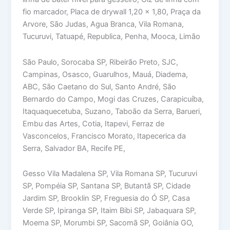
fio marcador, Placa de drywall 1,20 x 1,80, Praça da
Arvore, São Judas, Agua Branca, Vila Romana,
Tucuruvi, Tatuapé, Republica, Penha, Mooca, Limão
São Paulo, Sorocaba SP, Ribeirão Preto, SJC,
Campinas, Osasco, Guarulhos, Mauá, Diadema,
ABC, São Caetano do Sul, Santo André, São
Bernardo do Campo, Mogi das Cruzes, Carapicuíba,
Itaquaquecetuba, Suzano, Taboão da Serra, Barueri,
Embu das Artes, Cotia, Itapevi, Ferraz de
Vasconcelos, Francisco Morato, Itapecerica da
Serra, Salvador BA, Recife PE,
Gesso Vila Madalena SP, Vila Romana SP, Tucuruvi
SP, Pompéia SP, Santana SP, Butantã SP, Cidade
Jardim SP, Brooklin SP, Freguesia do Ó SP, Casa
Verde SP, Ipiranga SP, Itaim Bibi SP, Jabaquara SP,
Moema SP, Morumbi SP, Sacomã SP, Goiânia GO,