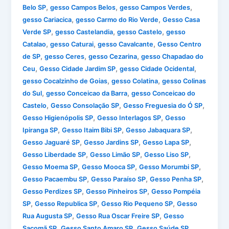
,
,
,
Belo SP
gesso Campos Belos
gesso Campos Verdes
,
,
gesso Cariacica
gesso Carmo do Rio Verde
Gesso Casa
,
,
,
Verde SP
gesso Castelandia
gesso Castelo
gesso
,
,
,
Catalao
gesso Caturai
gesso Cavalcante
Gesso Centro
,
,
,
de SP
gesso Ceres
gesso Cezarina
gesso Chapadao do
,
,
,
Ceu
Gesso Cidade Jardim SP
gesso Cidade Ocidental
,
,
gesso Cocalzinho de Goias
gesso Colatina
gesso Colinas
,
,
do Sul
gesso Conceicao da Barra
gesso Conceicao do
,
,
,
Castelo
Gesso Consolação SP
Gesso Freguesia do Ó SP
,
,
Gesso Higienópolis SP
Gesso Interlagos SP
Gesso
,
,
,
Ipiranga SP
Gesso Itaim Bibi SP
Gesso Jabaquara SP
,
,
,
Gesso Jaguaré SP
Gesso Jardins SP
Gesso Lapa SP
,
,
,
Gesso Liberdade SP
Gesso Limão SP
Gesso Liso SP
,
,
,
Gesso Moema SP
Gesso Mooca SP
Gesso Morumbi SP
,
,
,
Gesso Pacaembu SP
Gesso Paraíso SP
Gesso Penha SP
,
,
Gesso Perdizes SP
Gesso Pinheiros SP
Gesso Pompéia
,
,
,
SP
Gesso Republica SP
Gesso Rio Pequeno SP
Gesso
,
,
Rua Augusta SP
Gesso Rua Oscar Freire SP
Gesso
,
,
,
Sacomã SP
Gesso Santo Amaro SP
Gesso Saúde SP