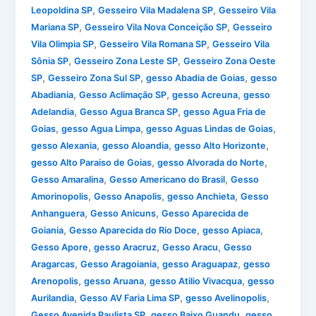
,
,
Leopoldina SP
Gesseiro Vila Madalena SP
Gesseiro Vila
,
,
Mariana SP
Gesseiro Vila Nova Conceição SP
Gesseiro
,
,
Vila Olimpia SP
Gesseiro Vila Romana SP
Gesseiro Vila
,
,
Sônia SP
Gesseiro Zona Leste SP
Gesseiro Zona Oeste
,
,
,
SP
Gesseiro Zona Sul SP
gesso Abadia de Goias
gesso
,
,
,
Abadiania
Gesso Aclimação SP
gesso Acreuna
gesso
,
,
Adelandia
Gesso Agua Branca SP
gesso Agua Fria de
,
,
,
Goias
gesso Agua Limpa
gesso Aguas Lindas de Goias
,
,
,
gesso Alexania
gesso Aloandia
gesso Alto Horizonte
,
,
gesso Alto Paraiso de Goias
gesso Alvorada do Norte
,
,
Gesso Amaralina
Gesso Americano do Brasil
Gesso
,
,
,
Amorinopolis
Gesso Anapolis
gesso Anchieta
Gesso
,
,
Anhanguera
Gesso Anicuns
Gesso Aparecida de
,
,
,
Goiania
Gesso Aparecida do Rio Doce
gesso Apiaca
,
,
,
Gesso Apore
gesso Aracruz
Gesso Aracu
Gesso
,
,
,
Aragarcas
Gesso Aragoiania
gesso Araguapaz
gesso
,
,
,
Arenopolis
gesso Aruana
gesso Atilio Vivacqua
gesso
,
,
,
Aurilandia
Gesso AV Faria Lima SP
gesso Avelinopolis
,
,
Gesso Avenida Paulista SP
gesso Baixo Guandu
gesso