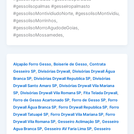
#gessolisopalmas #gesseiropalmasto
#gessolisoMontividiudoNorte, #gessolisoMontividiu,
#gessolisoMorrinhos,
#gessolisoMorroAgudodeGoias,
#gessolisoMossamedes,
,
,
Alçapão Forro Gesso
Boiserie de Gesso
Contrata
,
,
Gesseiro SP
Divisórias Drywall
Divisórias Drywall Água
,
,
Branca SP
Divisórias Drywall Republica SP
Divisórias
,
Drywall Santo Amaro SP
Divisórias Drywall Vila Mariana
,
,
,
SP
Divisórias Drywall Vila Romana SP
Fita Telada Drywall
,
,
Forro de Gesso Acartonado SP
Forro de Gesso SP
Forro
,
,
Drywall Água Branca SP
Forro Drywall Republica SP
Forro
,
,
Drywall Tatuapé SP
Forro Drywall Vila Mariana SP
Forro
,
,
Drywall Vila Romana SP
Gesseiro Aclimação SP
Gesseiro
,
,
Agua Branca SP
Gesseiro AV Faria Lima SP
Gesseiro