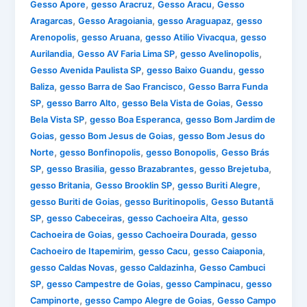
,
,
,
Gesso Apore
gesso Aracruz
Gesso Aracu
Gesso
,
,
,
Aragarcas
Gesso Aragoiania
gesso Araguapaz
gesso
,
,
,
Arenopolis
gesso Aruana
gesso Atilio Vivacqua
gesso
,
,
,
Aurilandia
Gesso AV Faria Lima SP
gesso Avelinopolis
,
,
Gesso Avenida Paulista SP
gesso Baixo Guandu
gesso
,
,
Baliza
gesso Barra de Sao Francisco
Gesso Barra Funda
,
,
,
SP
gesso Barro Alto
gesso Bela Vista de Goias
Gesso
,
,
Bela Vista SP
gesso Boa Esperanca
gesso Bom Jardim de
,
,
Goias
gesso Bom Jesus de Goias
gesso Bom Jesus do
,
,
,
Norte
gesso Bonfinopolis
gesso Bonopolis
Gesso Brás
,
,
,
,
SP
gesso Brasilia
gesso Brazabrantes
gesso Brejetuba
,
,
,
gesso Britania
Gesso Brooklin SP
gesso Buriti Alegre
,
,
gesso Buriti de Goias
gesso Buritinopolis
Gesso Butantã
,
,
,
SP
gesso Cabeceiras
gesso Cachoeira Alta
gesso
,
,
Cachoeira de Goias
gesso Cachoeira Dourada
gesso
,
,
,
Cachoeiro de Itapemirim
gesso Cacu
gesso Caiaponia
,
,
gesso Caldas Novas
gesso Caldazinha
Gesso Cambuci
,
,
,
SP
gesso Campestre de Goias
gesso Campinacu
gesso
,
,
Campinorte
gesso Campo Alegre de Goias
Gesso Campo