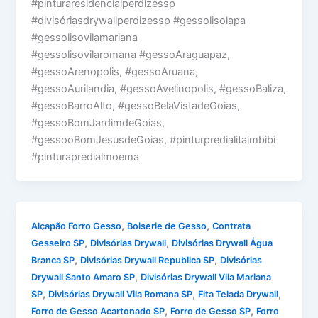
#pinturaresidencialperdizessp
#divisóriasdrywallperdizessp #gessolisolapa
#gessolisovilamariana
#gessolisovilaromana #gessoAraguapaz,
#gessoArenopolis, #gessoAruana,
#gessoAurilandia, #gessoAvelinopolis, #gessoBaliza,
#gessoBarroAlto, #gessoBelaVistadeGoias,
#gessoBomJardimdeGoias,
#gessooBomJesusdeGoias, #pinturpredialitaimbibi
#pinturapredialmoema
,
,
Alçapão Forro Gesso
Boiserie de Gesso
Contrata
,
,
Gesseiro SP
Divisórias Drywall
Divisórias Drywall Água
,
,
Branca SP
Divisórias Drywall Republica SP
Divisórias
,
Drywall Santo Amaro SP
Divisórias Drywall Vila Mariana
,
,
,
SP
Divisórias Drywall Vila Romana SP
Fita Telada Drywall
,
,
Forro de Gesso Acartonado SP
Forro de Gesso SP
Forro