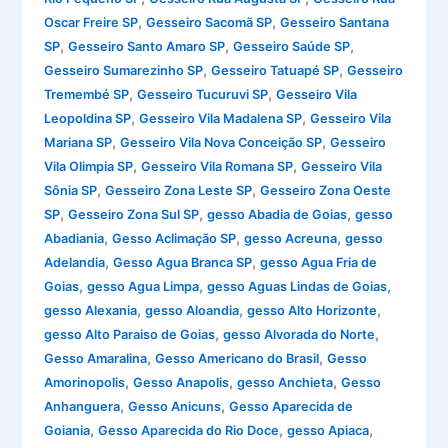
,
,
Oscar Freire SP
Gesseiro Sacomã SP
Gesseiro Santana
,
,
,
SP
Gesseiro Santo Amaro SP
Gesseiro Saúde SP
,
,
Gesseiro Sumarezinho SP
Gesseiro Tatuapé SP
Gesseiro
,
,
Tremembé SP
Gesseiro Tucuruvi SP
Gesseiro Vila
,
,
Leopoldina SP
Gesseiro Vila Madalena SP
Gesseiro Vila
,
,
Mariana SP
Gesseiro Vila Nova Conceição SP
Gesseiro
,
,
Vila Olimpia SP
Gesseiro Vila Romana SP
Gesseiro Vila
,
,
Sônia SP
Gesseiro Zona Leste SP
Gesseiro Zona Oeste
,
,
,
SP
Gesseiro Zona Sul SP
gesso Abadia de Goias
gesso
,
,
,
Abadiania
Gesso Aclimação SP
gesso Acreuna
gesso
,
,
Adelandia
Gesso Agua Branca SP
gesso Agua Fria de
,
,
,
Goias
gesso Agua Limpa
gesso Aguas Lindas de Goias
,
,
,
gesso Alexania
gesso Aloandia
gesso Alto Horizonte
,
,
gesso Alto Paraiso de Goias
gesso Alvorada do Norte
,
,
Gesso Amaralina
Gesso Americano do Brasil
Gesso
,
,
,
Amorinopolis
Gesso Anapolis
gesso Anchieta
Gesso
,
,
Anhanguera
Gesso Anicuns
Gesso Aparecida de
,
,
,
Goiania
Gesso Aparecida do Rio Doce
gesso Apiaca