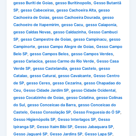
,
,
gesso Buriti de Goias
gesso Buritinopolis
Gesso Butantã
,
,
,
SP
gesso Cabeceiras
gesso Cachoeira Alta
gesso
,
,
Cachoeira de Goias
gesso Cachoeira Dourada
gesso
,
,
,
Cachoeiro de Itapemirim
gesso Cacu
gesso Caiaponia
,
,
gesso Caldas Novas
gesso Caldazinha
Gesso Cambuci
,
,
,
SP
gesso Campestre de Goias
gesso Campinacu
gesso
,
,
Campinorte
gesso Campo Alegre de Goias
Gesso Campo
,
,
,
Belo SP
gesso Campos Belos
gesso Campos Verdes
,
,
gesso Cariacica
gesso Carmo do Rio Verde
Gesso Casa
,
,
,
Verde SP
gesso Castelandia
gesso Castelo
gesso
,
,
,
Catalao
gesso Caturai
gesso Cavalcante
Gesso Centro
,
,
,
de SP
gesso Ceres
gesso Cezarina
gesso Chapadao do
,
,
,
Ceu
Gesso Cidade Jardim SP
gesso Cidade Ocidental
,
,
gesso Cocalzinho de Goias
gesso Colatina
gesso Colinas
,
,
do Sul
gesso Conceicao da Barra
gesso Conceicao do
,
,
,
Castelo
Gesso Consolação SP
Gesso Freguesia do Ó SP
,
,
Gesso Higienópolis SP
Gesso Interlagos SP
Gesso
,
,
,
Ipiranga SP
Gesso Itaim Bibi SP
Gesso Jabaquara SP
,
,
,
Gesso Jaguaré SP
Gesso Jardins SP
Gesso Lapa SP