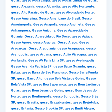
,
,
,
Goias
gesso Agua Limpa
gesso Aguas Lindas de Goias
,
,
,
gesso Alexania
gesso Aloandia
gesso Alto Horizonte
,
,
gesso Alto Paraiso de Goias
gesso Alvorada do Norte
,
,
Gesso Amaralina
Gesso Americano do Brasil
Gesso
,
,
,
Amorinopolis
Gesso Anapolis
gesso Anchieta
Gesso
,
,
Anhanguera
Gesso Anicuns
Gesso Aparecida de
,
,
,
Goiania
Gesso Aparecida do Rio Doce
gesso Apiaca
,
,
,
Gesso Apore
gesso Aracruz
Gesso Aracu
Gesso
,
,
,
Aragarcas
Gesso Aragoiania
gesso Araguapaz
gesso
,
,
,
Arenopolis
gesso Aruana
gesso Atilio Vivacqua
gesso
,
,
,
Aurilandia
Gesso AV Faria Lima SP
gesso Avelinopolis
,
,
Gesso Avenida Paulista SP
gesso Baixo Guandu
gesso
,
,
Baliza
gesso Barra de Sao Francisco
Gesso Barra Funda
,
,
,
SP
gesso Barro Alto
gesso Bela Vista de Goias
Gesso
,
,
Bela Vista SP
gesso Boa Esperanca
gesso Bom Jardim de
,
,
Goias
gesso Bom Jesus de Goias
gesso Bom Jesus do
,
,
,
Norte
gesso Bonfinopolis
gesso Bonopolis
Gesso Brás
,
,
,
,
SP
gesso Brasilia
gesso Brazabrantes
gesso Brejetuba
,
,
,
gesso Britania
Gesso Brooklin SP
gesso Buriti Alegre