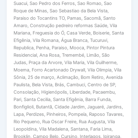
Suacui, Sao Pedro dos Ferros, Sao Romao, Sao
Roque de Minas, Sao Sebastiao da Bela Vista,
Paraiso do Tocantins TO, Pamas, Sacomã, Santo
Amaro, Construção pedreiro reformas Saúde, Vila
Mariana, Freguesia do Ó, Casa Verde, Boiserie, Santa
Efigênia, Vila Romana, Água Branca, Tucuruvi,
Republica, Penha, Paraiso, Mooca, Pintor Pintura
Residencial, Ana Rosa, Tremembé, Limão, São
Judas, Praça da Arvore, Vila Maria, Vila Guilherme,
Moema, Forro Acartonado Drywall, Vila Olimpia, Vila
Sônia, 25 de março, Aclimação, Bom Retiro, Avenida
Paulista, Bela Vista, Brás, Cambuci, Centro de SP,
Consolação, Higienópolis, Liberdade, Pacaembu,
Pari, Santa Cecilia, Santa Efigênia, Barra Funda,
Bonfiglioli, Butantã, Cidade Jardim, Jaguaré, Jardins,
Lapa, Perdizes, Pinheiros, Pompeía, Raposo Tavares,
Rio Pequeno, Rua Oscar Freire, Rua Augusta, Vila
Leopoldina, Vila Madalena, Santana, Faria Lima,
Brooklin, Campo Belo, Cursino, Interlagos, Ipiranga,