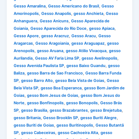
,
,
Gesso Amaralina
Gesso Americano do Brasil
Gesso
,
,
,
Amorinopolis
Gesso Anapolis
gesso Anchieta
Gesso
,
,
Anhanguera
Gesso Anicuns
Gesso Aparecida de
,
,
,
Goiania
Gesso Aparecida do Rio Doce
gesso Apiaca
,
,
,
Gesso Apore
gesso Aracruz
Gesso Aracu
Gesso
,
,
,
Aragarcas
Gesso Aragoiania
gesso Araguapaz
gesso
,
,
,
Arenopolis
gesso Aruana
gesso Atilio Vivacqua
gesso
,
,
,
Aurilandia
Gesso AV Faria Lima SP
gesso Avelinopolis
,
,
Gesso Avenida Paulista SP
gesso Baixo Guandu
gesso
,
,
Baliza
gesso Barra de Sao Francisco
Gesso Barra Funda
,
,
,
SP
gesso Barro Alto
gesso Bela Vista de Goias
Gesso
,
,
Bela Vista SP
gesso Boa Esperanca
gesso Bom Jardim de
,
,
Goias
gesso Bom Jesus de Goias
gesso Bom Jesus do
,
,
,
Norte
gesso Bonfinopolis
gesso Bonopolis
Gesso Brás
,
,
,
,
SP
gesso Brasilia
gesso Brazabrantes
gesso Brejetuba
,
,
,
gesso Britania
Gesso Brooklin SP
gesso Buriti Alegre
,
,
gesso Buriti de Goias
gesso Buritinopolis
Gesso Butantã
,
,
,
SP
gesso Cabeceiras
gesso Cachoeira Alta
gesso