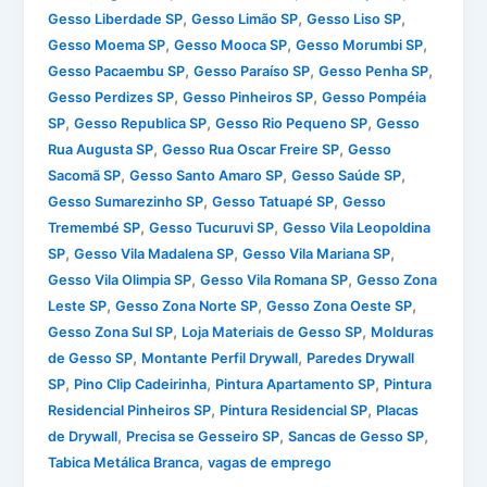
,
,
,
Gesso Liberdade SP
Gesso Limão SP
Gesso Liso SP
,
,
,
Gesso Moema SP
Gesso Mooca SP
Gesso Morumbi SP
,
,
,
Gesso Pacaembu SP
Gesso Paraíso SP
Gesso Penha SP
,
,
Gesso Perdizes SP
Gesso Pinheiros SP
Gesso Pompéia
,
,
,
SP
Gesso Republica SP
Gesso Rio Pequeno SP
Gesso
,
,
Rua Augusta SP
Gesso Rua Oscar Freire SP
Gesso
,
,
,
Sacomã SP
Gesso Santo Amaro SP
Gesso Saúde SP
,
,
Gesso Sumarezinho SP
Gesso Tatuapé SP
Gesso
,
,
Tremembé SP
Gesso Tucuruvi SP
Gesso Vila Leopoldina
,
,
,
SP
Gesso Vila Madalena SP
Gesso Vila Mariana SP
,
,
Gesso Vila Olimpia SP
Gesso Vila Romana SP
Gesso Zona
,
,
,
Leste SP
Gesso Zona Norte SP
Gesso Zona Oeste SP
,
,
Gesso Zona Sul SP
Loja Materiais de Gesso SP
Molduras
,
,
de Gesso SP
Montante Perfil Drywall
Paredes Drywall
,
,
,
SP
Pino Clip Cadeirinha
Pintura Apartamento SP
Pintura
,
,
Residencial Pinheiros SP
Pintura Residencial SP
Placas
,
,
,
de Drywall
Precisa se Gesseiro SP
Sancas de Gesso SP
,
Tabica Metálica Branca
vagas de emprego