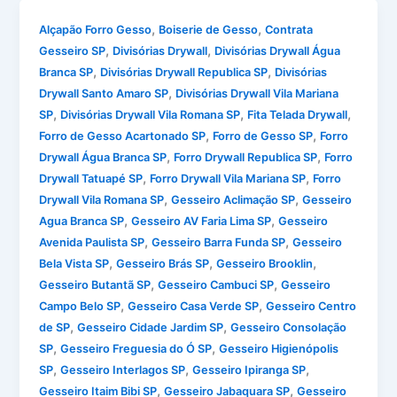
,
,
Alçapão Forro Gesso
Boiserie de Gesso
Contrata
,
,
Gesseiro SP
Divisórias Drywall
Divisórias Drywall Água
,
,
Branca SP
Divisórias Drywall Republica SP
Divisórias
,
Drywall Santo Amaro SP
Divisórias Drywall Vila Mariana
,
,
,
SP
Divisórias Drywall Vila Romana SP
Fita Telada Drywall
,
,
Forro de Gesso Acartonado SP
Forro de Gesso SP
Forro
,
,
Drywall Água Branca SP
Forro Drywall Republica SP
Forro
,
,
Drywall Tatuapé SP
Forro Drywall Vila Mariana SP
Forro
,
,
Drywall Vila Romana SP
Gesseiro Aclimação SP
Gesseiro
,
,
Agua Branca SP
Gesseiro AV Faria Lima SP
Gesseiro
,
,
Avenida Paulista SP
Gesseiro Barra Funda SP
Gesseiro
,
,
,
Bela Vista SP
Gesseiro Brás SP
Gesseiro Brooklin
,
,
Gesseiro Butantã SP
Gesseiro Cambuci SP
Gesseiro
,
,
Campo Belo SP
Gesseiro Casa Verde SP
Gesseiro Centro
,
,
de SP
Gesseiro Cidade Jardim SP
Gesseiro Consolação
,
,
SP
Gesseiro Freguesia do Ó SP
Gesseiro Higienópolis
,
,
,
SP
Gesseiro Interlagos SP
Gesseiro Ipiranga SP
,
,
Gesseiro Itaim Bibi SP
Gesseiro Jabaquara SP
Gesseiro