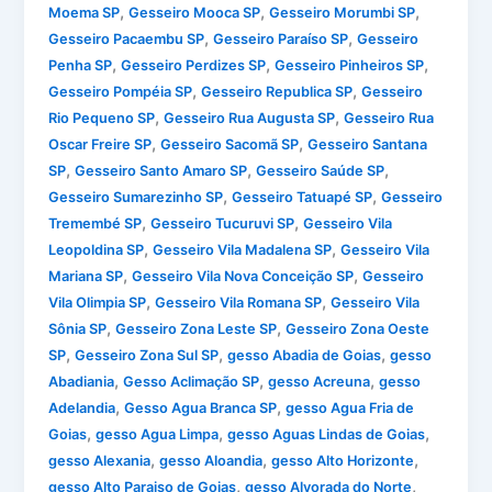
,
,
,
Moema SP
Gesseiro Mooca SP
Gesseiro Morumbi SP
,
,
Gesseiro Pacaembu SP
Gesseiro Paraíso SP
Gesseiro
,
,
,
Penha SP
Gesseiro Perdizes SP
Gesseiro Pinheiros SP
,
,
Gesseiro Pompéia SP
Gesseiro Republica SP
Gesseiro
,
,
Rio Pequeno SP
Gesseiro Rua Augusta SP
Gesseiro Rua
,
,
Oscar Freire SP
Gesseiro Sacomã SP
Gesseiro Santana
,
,
,
SP
Gesseiro Santo Amaro SP
Gesseiro Saúde SP
,
,
Gesseiro Sumarezinho SP
Gesseiro Tatuapé SP
Gesseiro
,
,
Tremembé SP
Gesseiro Tucuruvi SP
Gesseiro Vila
,
,
Leopoldina SP
Gesseiro Vila Madalena SP
Gesseiro Vila
,
,
Mariana SP
Gesseiro Vila Nova Conceição SP
Gesseiro
,
,
Vila Olimpia SP
Gesseiro Vila Romana SP
Gesseiro Vila
,
,
Sônia SP
Gesseiro Zona Leste SP
Gesseiro Zona Oeste
,
,
,
SP
Gesseiro Zona Sul SP
gesso Abadia de Goias
gesso
,
,
,
Abadiania
Gesso Aclimação SP
gesso Acreuna
gesso
,
,
Adelandia
Gesso Agua Branca SP
gesso Agua Fria de
,
,
,
Goias
gesso Agua Limpa
gesso Aguas Lindas de Goias
,
,
,
gesso Alexania
gesso Aloandia
gesso Alto Horizonte
,
,
gesso Alto Paraiso de Goias
gesso Alvorada do Norte