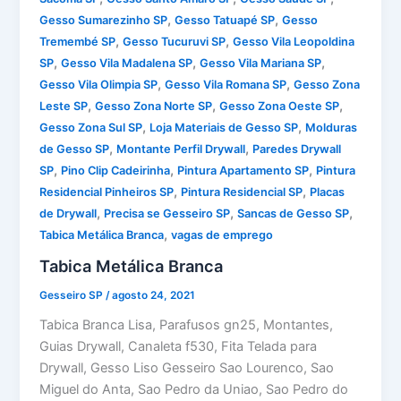
,
,
Gesso Sumarezinho SP
Gesso Tatuapé SP
Gesso
,
,
Tremembé SP
Gesso Tucuruvi SP
Gesso Vila Leopoldina
,
,
,
SP
Gesso Vila Madalena SP
Gesso Vila Mariana SP
,
,
Gesso Vila Olimpia SP
Gesso Vila Romana SP
Gesso Zona
,
,
,
Leste SP
Gesso Zona Norte SP
Gesso Zona Oeste SP
,
,
Gesso Zona Sul SP
Loja Materiais de Gesso SP
Molduras
,
,
de Gesso SP
Montante Perfil Drywall
Paredes Drywall
,
,
,
SP
Pino Clip Cadeirinha
Pintura Apartamento SP
Pintura
,
,
Residencial Pinheiros SP
Pintura Residencial SP
Placas
,
,
,
de Drywall
Precisa se Gesseiro SP
Sancas de Gesso SP
,
Tabica Metálica Branca
vagas de emprego
Tabica Metálica Branca
Gesseiro SP
/
agosto 24, 2021
Tabica Branca Lisa, Parafusos gn25, Montantes,
Guias Drywall, Canaleta f530, Fita Telada para
Drywall, Gesso Liso Gesseiro Sao Lourenco, Sao
Miguel do Anta, Sao Pedro da Uniao, Sao Pedro do