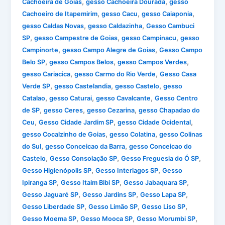
,
,
Cachoeira de Goias
gesso Cachoeira Dourada
gesso
,
,
,
Cachoeiro de Itapemirim
gesso Cacu
gesso Caiaponia
,
,
gesso Caldas Novas
gesso Caldazinha
Gesso Cambuci
,
,
,
SP
gesso Campestre de Goias
gesso Campinacu
gesso
,
,
Campinorte
gesso Campo Alegre de Goias
Gesso Campo
,
,
,
Belo SP
gesso Campos Belos
gesso Campos Verdes
,
,
gesso Cariacica
gesso Carmo do Rio Verde
Gesso Casa
,
,
,
Verde SP
gesso Castelandia
gesso Castelo
gesso
,
,
,
Catalao
gesso Caturai
gesso Cavalcante
Gesso Centro
,
,
,
de SP
gesso Ceres
gesso Cezarina
gesso Chapadao do
,
,
,
Ceu
Gesso Cidade Jardim SP
gesso Cidade Ocidental
,
,
gesso Cocalzinho de Goias
gesso Colatina
gesso Colinas
,
,
do Sul
gesso Conceicao da Barra
gesso Conceicao do
,
,
,
Castelo
Gesso Consolação SP
Gesso Freguesia do Ó SP
,
,
Gesso Higienópolis SP
Gesso Interlagos SP
Gesso
,
,
,
Ipiranga SP
Gesso Itaim Bibi SP
Gesso Jabaquara SP
,
,
,
Gesso Jaguaré SP
Gesso Jardins SP
Gesso Lapa SP
,
,
,
Gesso Liberdade SP
Gesso Limão SP
Gesso Liso SP
,
,
,
Gesso Moema SP
Gesso Mooca SP
Gesso Morumbi SP