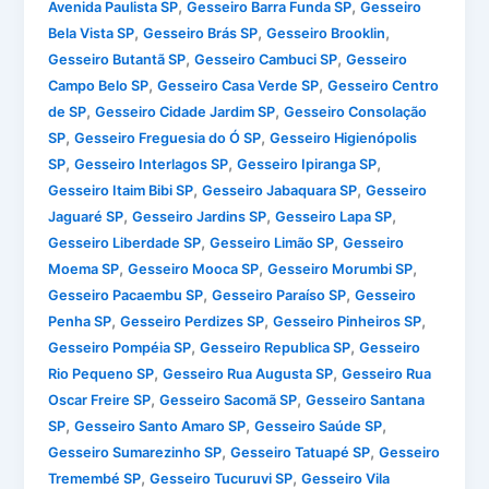
,
,
Avenida Paulista SP
Gesseiro Barra Funda SP
Gesseiro
,
,
,
Bela Vista SP
Gesseiro Brás SP
Gesseiro Brooklin
,
,
Gesseiro Butantã SP
Gesseiro Cambuci SP
Gesseiro
,
,
Campo Belo SP
Gesseiro Casa Verde SP
Gesseiro Centro
,
,
de SP
Gesseiro Cidade Jardim SP
Gesseiro Consolação
,
,
SP
Gesseiro Freguesia do Ó SP
Gesseiro Higienópolis
,
,
,
SP
Gesseiro Interlagos SP
Gesseiro Ipiranga SP
,
,
Gesseiro Itaim Bibi SP
Gesseiro Jabaquara SP
Gesseiro
,
,
,
Jaguaré SP
Gesseiro Jardins SP
Gesseiro Lapa SP
,
,
Gesseiro Liberdade SP
Gesseiro Limão SP
Gesseiro
,
,
,
Moema SP
Gesseiro Mooca SP
Gesseiro Morumbi SP
,
,
Gesseiro Pacaembu SP
Gesseiro Paraíso SP
Gesseiro
,
,
,
Penha SP
Gesseiro Perdizes SP
Gesseiro Pinheiros SP
,
,
Gesseiro Pompéia SP
Gesseiro Republica SP
Gesseiro
,
,
Rio Pequeno SP
Gesseiro Rua Augusta SP
Gesseiro Rua
,
,
Oscar Freire SP
Gesseiro Sacomã SP
Gesseiro Santana
,
,
,
SP
Gesseiro Santo Amaro SP
Gesseiro Saúde SP
,
,
Gesseiro Sumarezinho SP
Gesseiro Tatuapé SP
Gesseiro
,
,
Tremembé SP
Gesseiro Tucuruvi SP
Gesseiro Vila