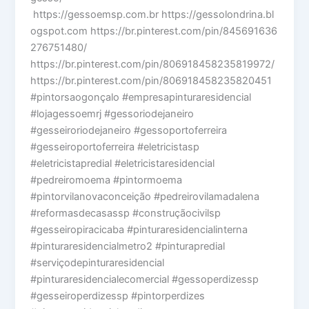
https://gessoemsp.com.br https://gessolondrina.bl
ogspot.com https://br.pinterest.com/pin/845691636
276751480/
https://br.pinterest.com/pin/806918458235819972/
https://br.pinterest.com/pin/806918458235820451
#pintorsaogonçalo #empresapinturaresidencial
#lojagessoemrj #gessoriodejaneiro
#gesseiroriodejaneiro #gessoportoferreira
#gesseiroportoferreira #eletricistasp
#eletricistapredial #eletricistaresidencial
#pedreiromoema #pintormoema
#pintorvilanovaconceição #pedreirovilamadalena
#reformasdecasassp #construçãocivilsp
#gesseiropiracicaba #pinturaresidencialinterna
#pinturaresidencialmetro2 #pinturapredial
#serviçodepinturaresidencial
#pinturaresidencialecomercial #gessoperdizessp
#gesseiroperdizessp #pintorperdizes