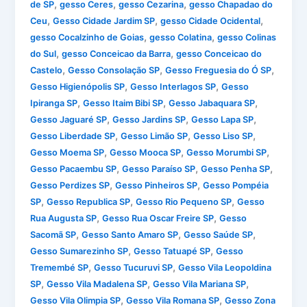
,
,
,
de SP
gesso Ceres
gesso Cezarina
gesso Chapadao do
,
,
,
Ceu
Gesso Cidade Jardim SP
gesso Cidade Ocidental
,
,
gesso Cocalzinho de Goias
gesso Colatina
gesso Colinas
,
,
do Sul
gesso Conceicao da Barra
gesso Conceicao do
,
,
,
Castelo
Gesso Consolação SP
Gesso Freguesia do Ó SP
,
,
Gesso Higienópolis SP
Gesso Interlagos SP
Gesso
,
,
,
Ipiranga SP
Gesso Itaim Bibi SP
Gesso Jabaquara SP
,
,
,
Gesso Jaguaré SP
Gesso Jardins SP
Gesso Lapa SP
,
,
,
Gesso Liberdade SP
Gesso Limão SP
Gesso Liso SP
,
,
,
Gesso Moema SP
Gesso Mooca SP
Gesso Morumbi SP
,
,
,
Gesso Pacaembu SP
Gesso Paraíso SP
Gesso Penha SP
,
,
Gesso Perdizes SP
Gesso Pinheiros SP
Gesso Pompéia
,
,
,
SP
Gesso Republica SP
Gesso Rio Pequeno SP
Gesso
,
,
Rua Augusta SP
Gesso Rua Oscar Freire SP
Gesso
,
,
,
Sacomã SP
Gesso Santo Amaro SP
Gesso Saúde SP
,
,
Gesso Sumarezinho SP
Gesso Tatuapé SP
Gesso
,
,
Tremembé SP
Gesso Tucuruvi SP
Gesso Vila Leopoldina
,
,
,
SP
Gesso Vila Madalena SP
Gesso Vila Mariana SP
,
,
Gesso Vila Olimpia SP
Gesso Vila Romana SP
Gesso Zona