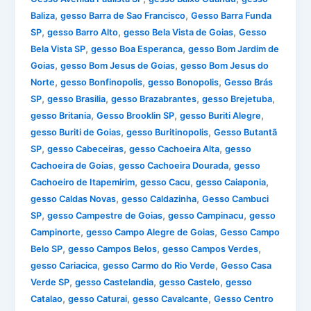
,
,
Baliza
gesso Barra de Sao Francisco
Gesso Barra Funda
,
,
,
SP
gesso Barro Alto
gesso Bela Vista de Goias
Gesso
,
,
Bela Vista SP
gesso Boa Esperanca
gesso Bom Jardim de
,
,
Goias
gesso Bom Jesus de Goias
gesso Bom Jesus do
,
,
,
Norte
gesso Bonfinopolis
gesso Bonopolis
Gesso Brás
,
,
,
,
SP
gesso Brasilia
gesso Brazabrantes
gesso Brejetuba
,
,
,
gesso Britania
Gesso Brooklin SP
gesso Buriti Alegre
,
,
gesso Buriti de Goias
gesso Buritinopolis
Gesso Butantã
,
,
,
SP
gesso Cabeceiras
gesso Cachoeira Alta
gesso
,
,
Cachoeira de Goias
gesso Cachoeira Dourada
gesso
,
,
,
Cachoeiro de Itapemirim
gesso Cacu
gesso Caiaponia
,
,
gesso Caldas Novas
gesso Caldazinha
Gesso Cambuci
,
,
,
SP
gesso Campestre de Goias
gesso Campinacu
gesso
,
,
Campinorte
gesso Campo Alegre de Goias
Gesso Campo
,
,
,
Belo SP
gesso Campos Belos
gesso Campos Verdes
,
,
gesso Cariacica
gesso Carmo do Rio Verde
Gesso Casa
,
,
,
Verde SP
gesso Castelandia
gesso Castelo
gesso
,
,
,
Catalao
gesso Caturai
gesso Cavalcante
Gesso Centro