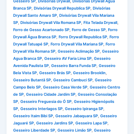
,
,
Gesseiro SP
Divisórias Drywall
Divisórias Drywall Água
,
,
Branca SP
Divisórias Drywall Republica SP
Divisórias
,
Drywall Santo Amaro SP
Divisórias Drywall Vila Mariana
,
,
,
SP
Divisórias Drywall Vila Romana SP
Fita Telada Drywall
,
,
Forro de Gesso Acartonado SP
Forro de Gesso SP
Forro
,
,
Drywall Água Branca SP
Forro Drywall Republica SP
Forro
,
,
Drywall Tatuapé SP
Forro Drywall Vila Mariana SP
Forro
,
,
Drywall Vila Romana SP
Gesseiro Aclimação SP
Gesseiro
,
,
Agua Branca SP
Gesseiro AV Faria Lima SP
Gesseiro
,
,
Avenida Paulista SP
Gesseiro Barra Funda SP
Gesseiro
,
,
,
Bela Vista SP
Gesseiro Brás SP
Gesseiro Brooklin
,
,
Gesseiro Butantã SP
Gesseiro Cambuci SP
Gesseiro
,
,
Campo Belo SP
Gesseiro Casa Verde SP
Gesseiro Centro
,
,
de SP
Gesseiro Cidade Jardim SP
Gesseiro Consolação
,
,
SP
Gesseiro Freguesia do Ó SP
Gesseiro Higienópolis
,
,
,
SP
Gesseiro Interlagos SP
Gesseiro Ipiranga SP
,
,
Gesseiro Itaim Bibi SP
Gesseiro Jabaquara SP
Gesseiro
,
,
,
Jaguaré SP
Gesseiro Jardins SP
Gesseiro Lapa SP
,
,
Gesseiro Liberdade SP
Gesseiro Limão SP
Gesseiro