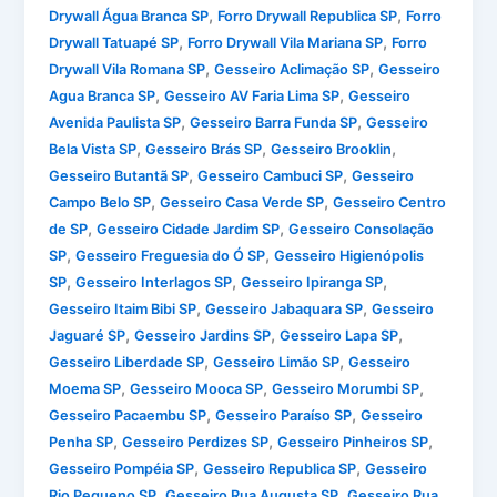
,
,
Drywall Água Branca SP
Forro Drywall Republica SP
Forro
,
,
Drywall Tatuapé SP
Forro Drywall Vila Mariana SP
Forro
,
,
Drywall Vila Romana SP
Gesseiro Aclimação SP
Gesseiro
,
,
Agua Branca SP
Gesseiro AV Faria Lima SP
Gesseiro
,
,
Avenida Paulista SP
Gesseiro Barra Funda SP
Gesseiro
,
,
,
Bela Vista SP
Gesseiro Brás SP
Gesseiro Brooklin
,
,
Gesseiro Butantã SP
Gesseiro Cambuci SP
Gesseiro
,
,
Campo Belo SP
Gesseiro Casa Verde SP
Gesseiro Centro
,
,
de SP
Gesseiro Cidade Jardim SP
Gesseiro Consolação
,
,
SP
Gesseiro Freguesia do Ó SP
Gesseiro Higienópolis
,
,
,
SP
Gesseiro Interlagos SP
Gesseiro Ipiranga SP
,
,
Gesseiro Itaim Bibi SP
Gesseiro Jabaquara SP
Gesseiro
,
,
,
Jaguaré SP
Gesseiro Jardins SP
Gesseiro Lapa SP
,
,
Gesseiro Liberdade SP
Gesseiro Limão SP
Gesseiro
,
,
,
Moema SP
Gesseiro Mooca SP
Gesseiro Morumbi SP
,
,
Gesseiro Pacaembu SP
Gesseiro Paraíso SP
Gesseiro
,
,
,
Penha SP
Gesseiro Perdizes SP
Gesseiro Pinheiros SP
,
,
Gesseiro Pompéia SP
Gesseiro Republica SP
Gesseiro
,
,
Rio Pequeno SP
Gesseiro Rua Augusta SP
Gesseiro Rua