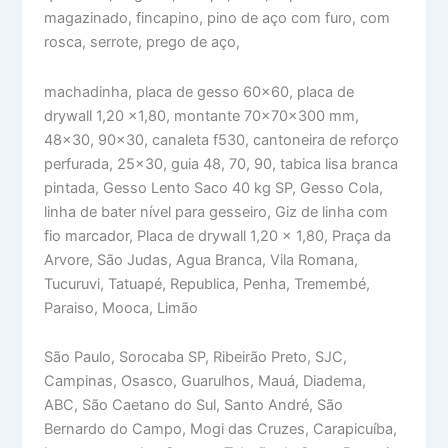
magazinado, fincapino, pino de aço com furo, com
rosca, serrote, prego de aço,
machadinha, placa de gesso 60×60, placa de
drywall 1,20 x1,80, montante 70x70x300 mm,
48×30, 90×30, canaleta f530, cantoneira de reforço
perfurada, 25×30, guia 48, 70, 90, tabica lisa branca
pintada, Gesso Lento Saco 40 kg SP, Gesso Cola,
linha de bater nível para gesseiro, Giz de linha com
fio marcador, Placa de drywall 1,20 x 1,80, Praça da
Arvore, São Judas, Agua Branca, Vila Romana,
Tucuruvi, Tatuapé, Republica, Penha, Tremembé,
Paraiso, Mooca, Limão
São Paulo, Sorocaba SP, Ribeirão Preto, SJC,
Campinas, Osasco, Guarulhos, Mauá, Diadema,
ABC, São Caetano do Sul, Santo André, São
Bernardo do Campo, Mogi das Cruzes, Carapicuíba,