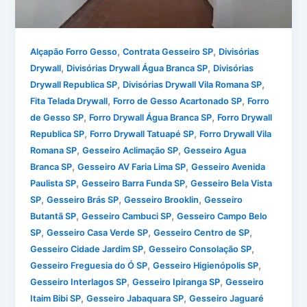
,
,
Alçapão Forro Gesso
Contrata Gesseiro SP
Divisórias
,
,
Drywall
Divisórias Drywall Água Branca SP
Divisórias
,
,
Drywall Republica SP
Divisórias Drywall Vila Romana SP
,
,
Fita Telada Drywall
Forro de Gesso Acartonado SP
Forro
,
,
de Gesso SP
Forro Drywall Água Branca SP
Forro Drywall
,
,
Republica SP
Forro Drywall Tatuapé SP
Forro Drywall Vila
,
,
Romana SP
Gesseiro Aclimação SP
Gesseiro Agua
,
,
Branca SP
Gesseiro AV Faria Lima SP
Gesseiro Avenida
,
,
Paulista SP
Gesseiro Barra Funda SP
Gesseiro Bela Vista
,
,
,
SP
Gesseiro Brás SP
Gesseiro Brooklin
Gesseiro
,
,
Butantã SP
Gesseiro Cambuci SP
Gesseiro Campo Belo
,
,
,
SP
Gesseiro Casa Verde SP
Gesseiro Centro de SP
,
,
Gesseiro Cidade Jardim SP
Gesseiro Consolação SP
,
,
Gesseiro Freguesia do Ó SP
Gesseiro Higienópolis SP
,
,
Gesseiro Interlagos SP
Gesseiro Ipiranga SP
Gesseiro
,
,
Itaim Bibi SP
Gesseiro Jabaquara SP
Gesseiro Jaguaré