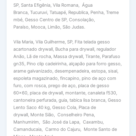
SP, Santa Efigênia, Vila Romana, Água
Branca, Tucuruvi, Tatuapé, Republica, Penha, Treme
mbé, Gesso Centro de SP, Consolação,
Paraíso, Mooca, Limão, São Judas.
Vila Maria, Vila Guilherme, SP, Fita telada gesso
acartonado drywall, Bucha para drywall, regulador
Anão, Lã de rocha, Massa drywall, Tirante, Parafuso
gn35, Pino clip cadeirinha, alçapão para forro gesso,
arame galvanizado, desempenadeira, estopa, sisal,
espoleta magazinado, fincapino, pino de aço com
furo, com rosca, prego de aço, placa de gesso
60×60, placa de drywall, montante, canaleta f530,
cantoneira perfurada, guia, tabica lisa branca, Gesso
Lento Saco 40 kg, Gesso Cola, Placa de
drywall, Monte Sião, Conselheiro Pena,
Manhumirim, São José da Lapa, Caxambu,
Camanducaia, Carmo do Cajuru, Monte Santo de