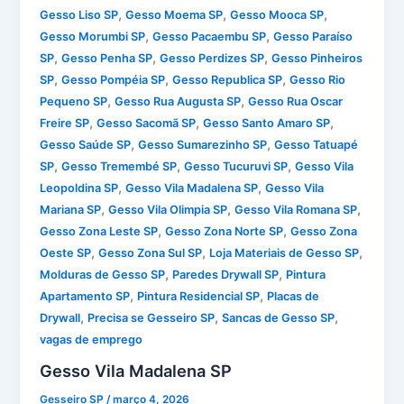
,
,
,
Gesso Liso SP
Gesso Moema SP
Gesso Mooca SP
,
,
Gesso Morumbi SP
Gesso Pacaembu SP
Gesso Paraíso
,
,
,
SP
Gesso Penha SP
Gesso Perdizes SP
Gesso Pinheiros
,
,
,
SP
Gesso Pompéia SP
Gesso Republica SP
Gesso Rio
,
,
Pequeno SP
Gesso Rua Augusta SP
Gesso Rua Oscar
,
,
,
Freire SP
Gesso Sacomã SP
Gesso Santo Amaro SP
,
,
Gesso Saúde SP
Gesso Sumarezinho SP
Gesso Tatuapé
,
,
,
SP
Gesso Tremembé SP
Gesso Tucuruvi SP
Gesso Vila
,
,
Leopoldina SP
Gesso Vila Madalena SP
Gesso Vila
,
,
,
Mariana SP
Gesso Vila Olimpia SP
Gesso Vila Romana SP
,
,
Gesso Zona Leste SP
Gesso Zona Norte SP
Gesso Zona
,
,
,
Oeste SP
Gesso Zona Sul SP
Loja Materiais de Gesso SP
,
,
Molduras de Gesso SP
Paredes Drywall SP
Pintura
,
,
Apartamento SP
Pintura Residencial SP
Placas de
,
,
,
Drywall
Precisa se Gesseiro SP
Sancas de Gesso SP
vagas de emprego
Gesso Vila Madalena SP
Gesseiro SP
/
março 4, 2026