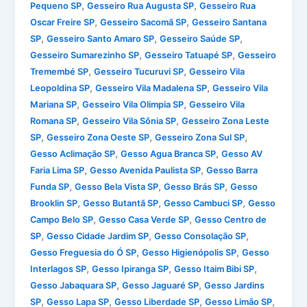
,
,
Pequeno SP
Gesseiro Rua Augusta SP
Gesseiro Rua
,
,
Oscar Freire SP
Gesseiro Sacomã SP
Gesseiro Santana
,
,
,
SP
Gesseiro Santo Amaro SP
Gesseiro Saúde SP
,
,
Gesseiro Sumarezinho SP
Gesseiro Tatuapé SP
Gesseiro
,
,
Tremembé SP
Gesseiro Tucuruvi SP
Gesseiro Vila
,
,
Leopoldina SP
Gesseiro Vila Madalena SP
Gesseiro Vila
,
,
Mariana SP
Gesseiro Vila Olimpia SP
Gesseiro Vila
,
,
Romana SP
Gesseiro Vila Sônia SP
Gesseiro Zona Leste
,
,
,
SP
Gesseiro Zona Oeste SP
Gesseiro Zona Sul SP
,
,
Gesso Aclimação SP
Gesso Agua Branca SP
Gesso AV
,
,
Faria Lima SP
Gesso Avenida Paulista SP
Gesso Barra
,
,
,
Funda SP
Gesso Bela Vista SP
Gesso Brás SP
Gesso
,
,
,
Brooklin SP
Gesso Butantã SP
Gesso Cambuci SP
Gesso
,
,
Campo Belo SP
Gesso Casa Verde SP
Gesso Centro de
,
,
,
SP
Gesso Cidade Jardim SP
Gesso Consolação SP
,
,
Gesso Freguesia do Ó SP
Gesso Higienópolis SP
Gesso
,
,
,
Interlagos SP
Gesso Ipiranga SP
Gesso Itaim Bibi SP
,
,
Gesso Jabaquara SP
Gesso Jaguaré SP
Gesso Jardins
,
,
,
,
SP
Gesso Lapa SP
Gesso Liberdade SP
Gesso Limão SP