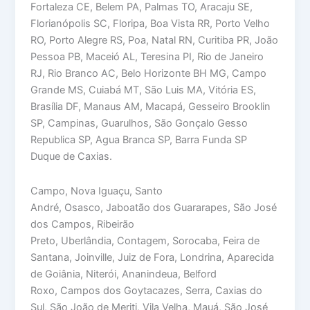
Fortaleza CE, Belem PA, Palmas TO, Aracaju SE,
Florianópolis SC, Floripa, Boa Vista RR, Porto Velho
RO, Porto Alegre RS, Poa, Natal RN, Curitiba PR, João
Pessoa PB, Maceió AL, Teresina PI, Rio de Janeiro
RJ, Rio Branco AC, Belo Horizonte BH MG, Campo
Grande MS, Cuiabá MT, São Luis MA, Vitória ES,
Brasília DF, Manaus AM, Macapá, Gesseiro Brooklin
SP, Campinas, Guarulhos, São Gonçalo Gesso
Republica SP, Agua Branca SP, Barra Funda SP
Duque de Caxias.
Campo, Nova Iguaçu, Santo
André, Osasco, Jaboatão dos Guararapes, São José
dos Campos, Ribeirão
Preto, Uberlândia, Contagem, Sorocaba, Feira de
Santana, Joinville, Juiz de Fora, Londrina, Aparecida
de Goiânia, Niterói, Ananindeua, Belford
Roxo, Campos dos Goytacazes, Serra, Caxias do
Sul, São João de Meriti, Vila Velha, Mauá, São José