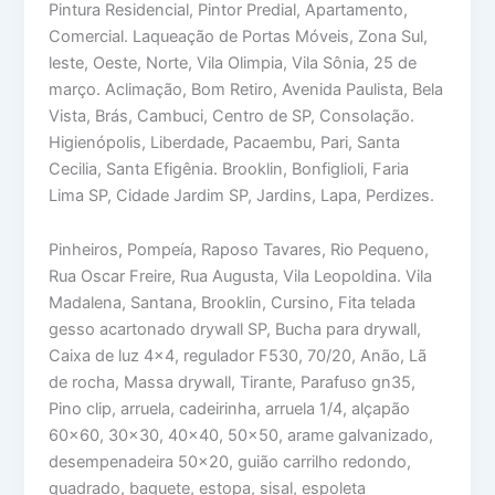
Pintura Residencial, Pintor Predial, Apartamento,
Comercial. Laqueação de Portas Móveis, Zona Sul,
leste, Oeste, Norte, Vila Olimpia, Vila Sônia, 25 de
março. Aclimação, Bom Retiro, Avenida Paulista, Bela
Vista, Brás, Cambuci, Centro de SP, Consolação.
Higienópolis, Liberdade, Pacaembu, Pari, Santa
Cecilia, Santa Efigênia. Brooklin, Bonfiglioli, Faria
Lima SP, Cidade Jardim SP, Jardins, Lapa, Perdizes.
Pinheiros, Pompeía, Raposo Tavares, Rio Pequeno,
Rua Oscar Freire, Rua Augusta, Vila Leopoldina. Vila
Madalena, Santana, Brooklin, Cursino, Fita telada
gesso acartonado drywall SP, Bucha para drywall,
Caixa de luz 4×4, regulador F530, 70/20, Anão, Lã
de rocha, Massa drywall, Tirante, Parafuso gn35,
Pino clip, arruela, cadeirinha, arruela 1/4, alçapão
60×60, 30×30, 40×40, 50×50, arame galvanizado,
desempenadeira 50×20, guião carrilho redondo,
quadrado, baguete, estopa, sisal, espoleta