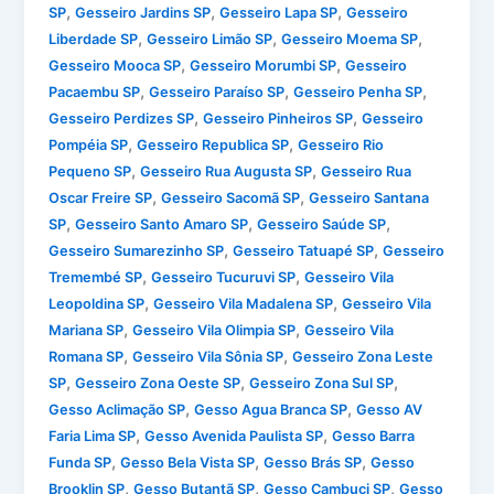
,
,
,
SP
Gesseiro Jardins SP
Gesseiro Lapa SP
Gesseiro
,
,
,
Liberdade SP
Gesseiro Limão SP
Gesseiro Moema SP
,
,
Gesseiro Mooca SP
Gesseiro Morumbi SP
Gesseiro
,
,
,
Pacaembu SP
Gesseiro Paraíso SP
Gesseiro Penha SP
,
,
Gesseiro Perdizes SP
Gesseiro Pinheiros SP
Gesseiro
,
,
Pompéia SP
Gesseiro Republica SP
Gesseiro Rio
,
,
Pequeno SP
Gesseiro Rua Augusta SP
Gesseiro Rua
,
,
Oscar Freire SP
Gesseiro Sacomã SP
Gesseiro Santana
,
,
,
SP
Gesseiro Santo Amaro SP
Gesseiro Saúde SP
,
,
Gesseiro Sumarezinho SP
Gesseiro Tatuapé SP
Gesseiro
,
,
Tremembé SP
Gesseiro Tucuruvi SP
Gesseiro Vila
,
,
Leopoldina SP
Gesseiro Vila Madalena SP
Gesseiro Vila
,
,
Mariana SP
Gesseiro Vila Olimpia SP
Gesseiro Vila
,
,
Romana SP
Gesseiro Vila Sônia SP
Gesseiro Zona Leste
,
,
,
SP
Gesseiro Zona Oeste SP
Gesseiro Zona Sul SP
,
,
Gesso Aclimação SP
Gesso Agua Branca SP
Gesso AV
,
,
Faria Lima SP
Gesso Avenida Paulista SP
Gesso Barra
,
,
,
Funda SP
Gesso Bela Vista SP
Gesso Brás SP
Gesso
,
,
,
Brooklin SP
Gesso Butantã SP
Gesso Cambuci SP
Gesso