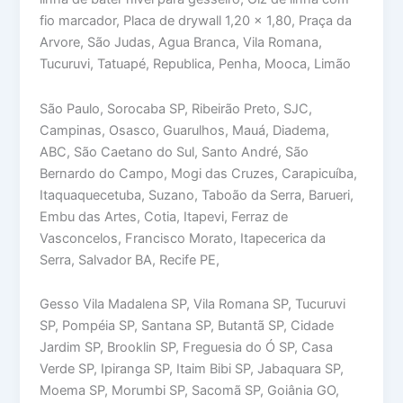
fio marcador, Placa de drywall 1,20 x 1,80, Praça da
Arvore, São Judas, Agua Branca, Vila Romana,
Tucuruvi, Tatuapé, Republica, Penha, Mooca, Limão
São Paulo, Sorocaba SP, Ribeirão Preto, SJC,
Campinas, Osasco, Guarulhos, Mauá, Diadema,
ABC, São Caetano do Sul, Santo André, São
Bernardo do Campo, Mogi das Cruzes, Carapicuíba,
Itaquaquecetuba, Suzano, Taboão da Serra, Barueri,
Embu das Artes, Cotia, Itapevi, Ferraz de
Vasconcelos, Francisco Morato, Itapecerica da
Serra, Salvador BA, Recife PE,
Gesso Vila Madalena SP, Vila Romana SP, Tucuruvi
SP, Pompéia SP, Santana SP, Butantã SP, Cidade
Jardim SP, Brooklin SP, Freguesia do Ó SP, Casa
Verde SP, Ipiranga SP, Itaim Bibi SP, Jabaquara SP,
Moema SP, Morumbi SP, Sacomã SP, Goiânia GO,