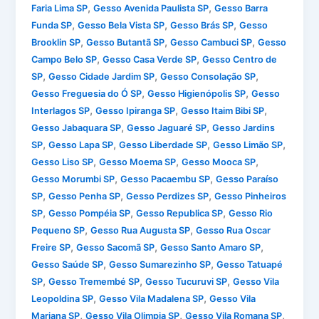
,
,
Faria Lima SP
Gesso Avenida Paulista SP
Gesso Barra
,
,
,
Funda SP
Gesso Bela Vista SP
Gesso Brás SP
Gesso
,
,
,
Brooklin SP
Gesso Butantã SP
Gesso Cambuci SP
Gesso
,
,
Campo Belo SP
Gesso Casa Verde SP
Gesso Centro de
,
,
,
SP
Gesso Cidade Jardim SP
Gesso Consolação SP
,
,
Gesso Freguesia do Ó SP
Gesso Higienópolis SP
Gesso
,
,
,
Interlagos SP
Gesso Ipiranga SP
Gesso Itaim Bibi SP
,
,
Gesso Jabaquara SP
Gesso Jaguaré SP
Gesso Jardins
,
,
,
,
SP
Gesso Lapa SP
Gesso Liberdade SP
Gesso Limão SP
,
,
,
Gesso Liso SP
Gesso Moema SP
Gesso Mooca SP
,
,
Gesso Morumbi SP
Gesso Pacaembu SP
Gesso Paraíso
,
,
,
SP
Gesso Penha SP
Gesso Perdizes SP
Gesso Pinheiros
,
,
,
SP
Gesso Pompéia SP
Gesso Republica SP
Gesso Rio
,
,
Pequeno SP
Gesso Rua Augusta SP
Gesso Rua Oscar
,
,
,
Freire SP
Gesso Sacomã SP
Gesso Santo Amaro SP
,
,
Gesso Saúde SP
Gesso Sumarezinho SP
Gesso Tatuapé
,
,
,
SP
Gesso Tremembé SP
Gesso Tucuruvi SP
Gesso Vila
,
,
Leopoldina SP
Gesso Vila Madalena SP
Gesso Vila
,
,
,
Mariana SP
Gesso Vila Olimpia SP
Gesso Vila Romana SP