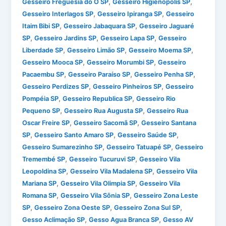
,
,
Gesseiro Freguesia do Ó SP
Gesseiro Higienópolis SP
,
,
Gesseiro Interlagos SP
Gesseiro Ipiranga SP
Gesseiro
,
,
Itaim Bibi SP
Gesseiro Jabaquara SP
Gesseiro Jaguaré
,
,
,
SP
Gesseiro Jardins SP
Gesseiro Lapa SP
Gesseiro
,
,
,
Liberdade SP
Gesseiro Limão SP
Gesseiro Moema SP
,
,
Gesseiro Mooca SP
Gesseiro Morumbi SP
Gesseiro
,
,
,
Pacaembu SP
Gesseiro Paraíso SP
Gesseiro Penha SP
,
,
Gesseiro Perdizes SP
Gesseiro Pinheiros SP
Gesseiro
,
,
Pompéia SP
Gesseiro Republica SP
Gesseiro Rio
,
,
Pequeno SP
Gesseiro Rua Augusta SP
Gesseiro Rua
,
,
Oscar Freire SP
Gesseiro Sacomã SP
Gesseiro Santana
,
,
,
SP
Gesseiro Santo Amaro SP
Gesseiro Saúde SP
,
,
Gesseiro Sumarezinho SP
Gesseiro Tatuapé SP
Gesseiro
,
,
Tremembé SP
Gesseiro Tucuruvi SP
Gesseiro Vila
,
,
Leopoldina SP
Gesseiro Vila Madalena SP
Gesseiro Vila
,
,
Mariana SP
Gesseiro Vila Olimpia SP
Gesseiro Vila
,
,
Romana SP
Gesseiro Vila Sônia SP
Gesseiro Zona Leste
,
,
,
SP
Gesseiro Zona Oeste SP
Gesseiro Zona Sul SP
,
,
Gesso Aclimação SP
Gesso Agua Branca SP
Gesso AV