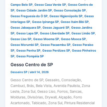
,
,
Campo Belo SP
Gesso Casa Verde SP
Gesso Centro de
,
,
,
SP
Gesso Cidade Jardim SP
Gesso Consolação SP
,
,
Gesso Freguesia do Ó SP
Gesso Higienópolis SP
Gesso
,
,
,
Interlagos SP
Gesso Ipiranga SP
Gesso Itaim Bibi SP
,
,
Gesso Jabaquara SP
Gesso Jaguaré SP
Gesso Jardins
,
,
,
,
SP
Gesso Lapa SP
Gesso Liberdade SP
Gesso Limão SP
,
,
,
Gesso Liso SP
Gesso Moema SP
Gesso Mooca SP
,
,
Gesso Morumbi SP
Gesso Pacaembu SP
Gesso Paraíso
,
,
,
SP
Gesso Penha SP
Gesso Perdizes SP
Gesso Pinheiros
,
SP
Gesso Pompéia SP
Gesso Centro de SP
Gesseiro SP
/
abril 14, 2026
Gesso Centro de SP, Gesseiro, Consolação,
Cambuci, Brás, Bela Vista, Avenida Paulista, Zona
Leste, Zona Sul, Gesso Liso, Forros, Sancas,
Molduras, Divisórias, Drywall, Alçapão, Forro
Acartonado, Tabicado, Zona Sul, Pintura Residencial