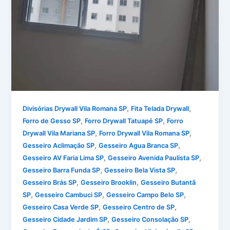
,
,
Divisórias Drywall Vila Romana SP
Fita Telada Drywall
,
,
Forro de Gesso SP
Forro Drywall Tatuapé SP
Forro
,
,
Drywall Vila Mariana SP
Forro Drywall Vila Romana SP
,
,
Gesseiro Aclimação SP
Gesseiro Agua Branca SP
,
,
Gesseiro AV Faria Lima SP
Gesseiro Avenida Paulista SP
,
,
Gesseiro Barra Funda SP
Gesseiro Bela Vista SP
,
,
Gesseiro Brás SP
Gesseiro Brooklin
Gesseiro Butantã
,
,
,
SP
Gesseiro Cambuci SP
Gesseiro Campo Belo SP
,
,
Gesseiro Casa Verde SP
Gesseiro Centro de SP
,
,
Gesseiro Cidade Jardim SP
Gesseiro Consolação SP