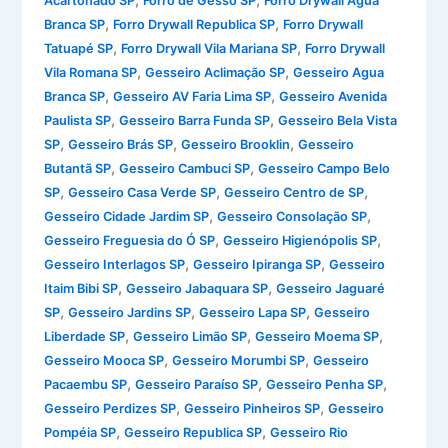
Acartonado SP
Forro de Gesso SP
Forro Drywall Água
,
,
Branca SP
Forro Drywall Republica SP
Forro Drywall
,
,
Tatuapé SP
Forro Drywall Vila Mariana SP
Forro Drywall
,
,
Vila Romana SP
Gesseiro Aclimação SP
Gesseiro Agua
,
,
Branca SP
Gesseiro AV Faria Lima SP
Gesseiro Avenida
,
,
Paulista SP
Gesseiro Barra Funda SP
Gesseiro Bela Vista
,
,
,
SP
Gesseiro Brás SP
Gesseiro Brooklin
Gesseiro
,
,
Butantã SP
Gesseiro Cambuci SP
Gesseiro Campo Belo
,
,
,
SP
Gesseiro Casa Verde SP
Gesseiro Centro de SP
,
,
Gesseiro Cidade Jardim SP
Gesseiro Consolação SP
,
,
Gesseiro Freguesia do Ó SP
Gesseiro Higienópolis SP
,
,
Gesseiro Interlagos SP
Gesseiro Ipiranga SP
Gesseiro
,
,
Itaim Bibi SP
Gesseiro Jabaquara SP
Gesseiro Jaguaré
,
,
,
SP
Gesseiro Jardins SP
Gesseiro Lapa SP
Gesseiro
,
,
,
Liberdade SP
Gesseiro Limão SP
Gesseiro Moema SP
,
,
Gesseiro Mooca SP
Gesseiro Morumbi SP
Gesseiro
,
,
,
Pacaembu SP
Gesseiro Paraíso SP
Gesseiro Penha SP
,
,
Gesseiro Perdizes SP
Gesseiro Pinheiros SP
Gesseiro
,
,
Pompéia SP
Gesseiro Republica SP
Gesseiro Rio