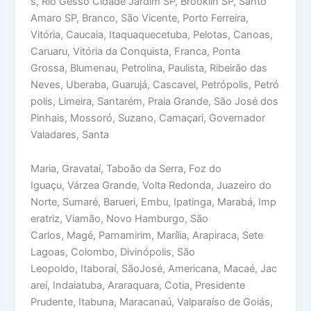
s, Rio Gesso Cidade Jardim SP, Brooklin SP, Santo
Amaro SP, Branco, São Vicente, Porto Ferreira,
Vitória, Caucaia, Itaquaquecetuba, Pelotas, Canoas,
Caruaru, Vitória da Conquista, Franca, Ponta
Grossa, Blumenau, Petrolina, Paulista, Ribeirão das
Neves, Uberaba, Guarujá, Cascavel, Petrópolis, Petró
polis, Limeira, Santarém, Praia Grande, São José dos
Pinhais, Mossoró, Suzano, Camaçari, Governador
Valadares, Santa
Maria, Gravataí, Taboão da Serra, Foz do
Iguaçu, Várzea Grande, Volta Redonda, Juazeiro do
Norte, Sumaré, Barueri, Embu, Ipatinga, Marabá, Imp
eratriz, Viamão, Novo Hamburgo, São
Carlos, Magé, Parnamirim, Marília, Arapiraca, Sete
Lagoas, Colombo, Divinópolis, São
Leopoldo, Itaboraí, SãoJosé, Americana, Macaé, Jac
areí, Indaiatuba, Araraquara, Cotia, Presidente
Prudente, Itabuna, Maracanaú, Valparaíso de Goiás,