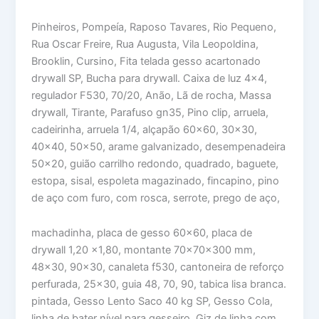
Pinheiros, Pompeía, Raposo Tavares, Rio Pequeno,
Rua Oscar Freire, Rua Augusta, Vila Leopoldina,
Brooklin, Cursino, Fita telada gesso acartonado
drywall SP, Bucha para drywall. Caixa de luz 4×4,
regulador F530, 70/20, Anão, Lã de rocha, Massa
drywall, Tirante, Parafuso gn35, Pino clip, arruela,
cadeirinha, arruela 1/4, alçapão 60×60, 30×30,
40×40, 50×50, arame galvanizado, desempenadeira
50×20, guião carrilho redondo, quadrado, baguete,
estopa, sisal, espoleta magazinado, fincapino, pino
de aço com furo, com rosca, serrote, prego de aço,
machadinha, placa de gesso 60×60, placa de
drywall 1,20 x1,80, montante 70x70x300 mm,
48×30, 90×30, canaleta f530, cantoneira de reforço
perfurada, 25×30, guia 48, 70, 90, tabica lisa branca.
pintada, Gesso Lento Saco 40 kg SP, Gesso Cola,
linha de bater nível para gesseiro, Giz de linha com