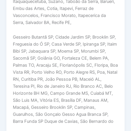
Itaquaquecetuba, Suzano, Taboão da Serra, Barueri,
Embu das Artes, Cotia, Itapevi, Ferraz de
Vasconcelos, Francisco Morato, Itapecerica da
Serra, Salvador BA, Recife PE,
Gesseiro Butantã SP, Cidade Jardim SP, Brooklin SP,
Freguesia do Ó SP, Casa Verde SP, Ipiranga SP, Itaim
Bibi SP, Jabaquara SP, Moema SP, Morumbi SP,
Sacomã SP, Goiânia GO, Fortaleza CE, Belem PA,
Palmas TO, Aracaju SE, Florianópolis SC, Floripa, Boa
Vista RR, Porto Velho RO, Porto Alegre RS, Poa, Natal
RN, Curitiba PR, João Pessoa PB, Maceió AL,
Teresina PI, Rio de Janeiro RJ, Rio Branco AC, Belo
Horizonte BH MG, Campo Grande MS, Cuiabá MT,
São Luis MA, Vitória ES, Brasília DF, Manaus AM,
Macapá, Gesseiro Brooklin SP, Campinas,
Guarulhos, São Gonçalo Gesso Agua Branca SP,
Barra Funda SP Duque de Caxias, São Bernardo do