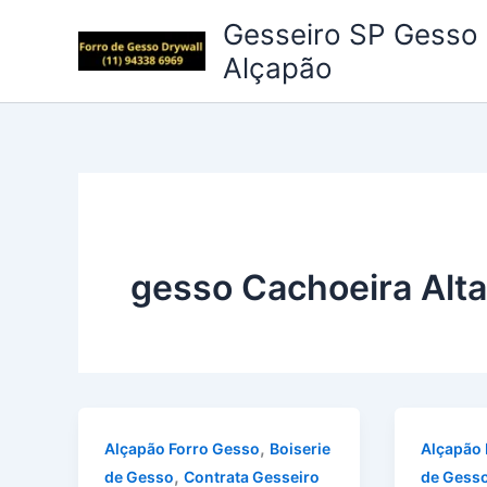
Ir
Gesseiro SP Gesso 
para
Alçapão
o
conteúdo
gesso Cachoeira Alta
,
Alçapão Forro Gesso
Boiserie
Alçapão 
,
de Gesso
Contrata Gesseiro
de Gess