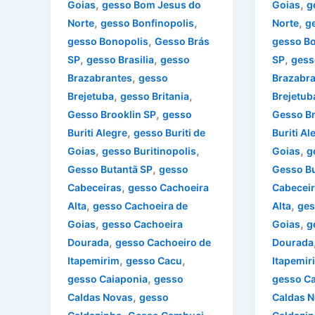
,
,
Goias
gesso Bom Jesus do
Goias
g
,
,
,
Norte
gesso Bonfinopolis
Norte
g
,
gesso Bonopolis
Gesso Brás
gesso Bo
,
,
,
SP
gesso Brasilia
gesso
SP
gesso
,
Brazabrantes
gesso
Brazabra
,
,
Brejetuba
gesso Britania
Brejetub
,
Gesso Brooklin SP
gesso
Gesso Br
,
Buriti Alegre
gesso Buriti de
Buriti Al
,
,
,
Goias
gesso Buritinopolis
Goias
g
,
Gesso Butantã SP
gesso
Gesso Bu
,
Cabeceiras
gesso Cachoeira
Cabecei
,
,
Alta
gesso Cachoeira de
Alta
ges
,
,
Goias
gesso Cachoeira
Goias
g
,
Dourada
gesso Cachoeiro de
Dourada
,
,
Itapemirim
gesso Cacu
Itapemir
,
gesso Caiaponia
gesso
gesso Ca
,
Caldas Novas
gesso
Caldas 