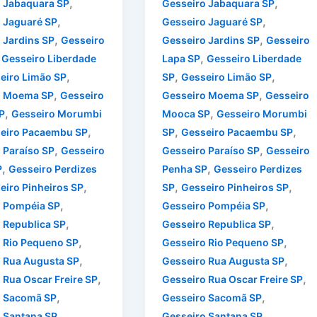
,
,
 Jabaquara SP
Gesseiro Jabaquara SP
,
,
 Jaguaré SP
Gesseiro Jaguaré SP
,
,
 Jardins SP
Gesseiro
Gesseiro Jardins SP
Gesseiro
,
,
Gesseiro Liberdade
Lapa SP
Gesseiro Liberdade
,
,
,
eiro Limão SP
SP
Gesseiro Limão SP
,
,
o Moema SP
Gesseiro
Gesseiro Moema SP
Gesseiro
,
,
P
Gesseiro Morumbi
Mooca SP
Gesseiro Morumbi
,
,
,
eiro Pacaembu SP
SP
Gesseiro Pacaembu SP
,
,
 Paraíso SP
Gesseiro
Gesseiro Paraíso SP
Gesseiro
,
,
P
Gesseiro Perdizes
Penha SP
Gesseiro Perdizes
,
,
,
eiro Pinheiros SP
SP
Gesseiro Pinheiros SP
,
,
o Pompéia SP
Gesseiro Pompéia SP
,
,
 Republica SP
Gesseiro Republica SP
,
,
 Rio Pequeno SP
Gesseiro Rio Pequeno SP
,
,
 Rua Augusta SP
Gesseiro Rua Augusta SP
,
,
 Rua Oscar Freire SP
Gesseiro Rua Oscar Freire SP
,
,
o Sacomã SP
Gesseiro Sacomã SP
,
,
 Santana SP
Gesseiro Santana SP