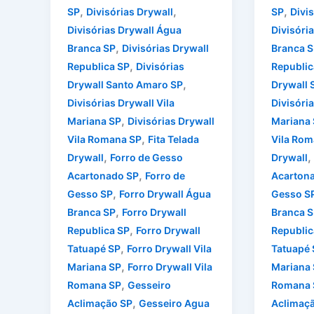
,
,
,
SP
Divisórias Drywall
SP
Divi
Divisórias Drywall Água
Divisóri
,
Branca SP
Divisórias Drywall
Branca S
,
Republica SP
Divisórias
Republic
,
Drywall Santo Amaro SP
Drywall 
Divisórias Drywall Vila
Divisória
,
Mariana SP
Divisórias Drywall
Mariana
,
Vila Romana SP
Fita Telada
Vila Rom
,
,
Drywall
Forro de Gesso
Drywall
,
Acartonado SP
Forro de
Acarton
,
Gesso SP
Forro Drywall Água
Gesso S
,
Branca SP
Forro Drywall
Branca S
,
Republica SP
Forro Drywall
Republic
,
Tatuapé SP
Forro Drywall Vila
Tatuapé 
,
Mariana SP
Forro Drywall Vila
Mariana
,
Romana SP
Gesseiro
Romana 
,
Aclimação SP
Gesseiro Agua
Aclimaç