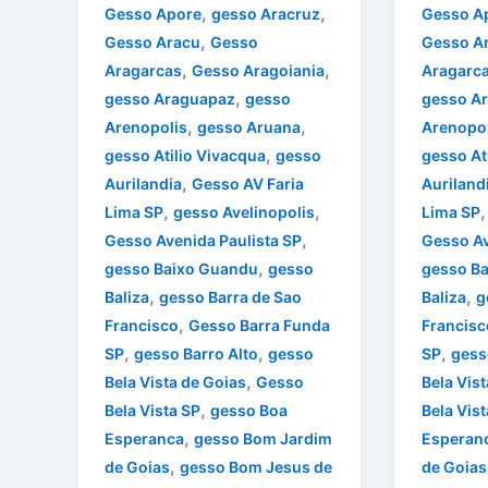
,
,
Gesso Apore
gesso Aracruz
Gesso A
,
Gesso Aracu
Gesso
Gesso A
,
,
Aragarcas
Gesso Aragoiania
Aragarc
,
gesso Araguapaz
gesso
gesso A
,
,
Arenopolis
gesso Aruana
Arenopol
,
gesso Atilio Vivacqua
gesso
gesso At
,
Aurilandia
Gesso AV Faria
Auriland
,
,
Lima SP
gesso Avelinopolis
Lima SP
,
Gesso Avenida Paulista SP
Gesso Av
,
gesso Baixo Guandu
gesso
gesso B
,
,
Baliza
gesso Barra de Sao
Baliza
g
,
Francisco
Gesso Barra Funda
Francisc
,
,
,
SP
gesso Barro Alto
gesso
SP
gess
,
Bela Vista de Goias
Gesso
Bela Vis
,
Bela Vista SP
gesso Boa
Bela Vist
,
Esperanca
gesso Bom Jardim
Esperan
,
de Goias
gesso Bom Jesus de
de Goias