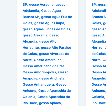
,
,
,
SP
gesso Acreuna
gesso
SP
gess
,
Adelandia
Gesso Agua
Adelandi
,
Branca SP
gesso Agua Fria de
Branca S
,
,
,
Goias
gesso Agua Limpa
Goias
g
,
gesso Aguas Lindas de Goias
gesso Ag
,
gesso Alexania
gesso
gesso Al
,
Aloandia
gesso Alto
Aloandia
,
Horizonte
gesso Alto Paraiso
Horizont
,
de Goias
gesso Alvorada do
de Goias
,
,
,
Norte
Gesso Amaralina
Norte
G
,
Gesso Americano do Brasil
Gesso Am
,
Gesso Amorinopolis
Gesso
Gesso A
,
,
Anapolis
gesso Anchieta
Anapolis
,
Gesso Anhanguera
Gesso
Gesso A
,
Anicuns
Gesso Aparecida de
Anicuns
,
Goiania
Gesso Aparecida do
Goiania
,
,
Rio Doce
gesso Apiaca
Rio Doce