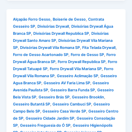
,
,
Alçapão Forro Gesso
Boiserie de Gesso
Contrata
,
,
Gesseiro SP
Divisórias Drywall
Divisórias Drywall Água
,
,
Branca SP
Divisórias Drywall Republica SP
Divisórias
,
Drywall Santo Amaro SP
Divisórias Drywall Vila Mariana
,
,
,
SP
Divisórias Drywall Vila Romana SP
Fita Telada Drywall
,
,
Forro de Gesso Acartonado SP
Forro de Gesso SP
Forro
,
,
Drywall Água Branca SP
Forro Drywall Republica SP
Forro
,
,
Drywall Tatuapé SP
Forro Drywall Vila Mariana SP
Forro
,
,
Drywall Vila Romana SP
Gesseiro Aclimação SP
Gesseiro
,
,
Agua Branca SP
Gesseiro AV Faria Lima SP
Gesseiro
,
,
Avenida Paulista SP
Gesseiro Barra Funda SP
Gesseiro
,
,
,
Bela Vista SP
Gesseiro Brás SP
Gesseiro Brooklin
,
,
Gesseiro Butantã SP
Gesseiro Cambuci SP
Gesseiro
,
,
Campo Belo SP
Gesseiro Casa Verde SP
Gesseiro Centro
,
,
de SP
Gesseiro Cidade Jardim SP
Gesseiro Consolação
,
,
SP
Gesseiro Freguesia do Ó SP
Gesseiro Higienópolis