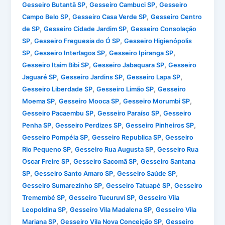
,
,
Gesseiro Butantã SP
Gesseiro Cambuci SP
Gesseiro
,
,
Campo Belo SP
Gesseiro Casa Verde SP
Gesseiro Centro
,
,
de SP
Gesseiro Cidade Jardim SP
Gesseiro Consolação
,
,
SP
Gesseiro Freguesia do Ó SP
Gesseiro Higienópolis
,
,
,
SP
Gesseiro Interlagos SP
Gesseiro Ipiranga SP
,
,
Gesseiro Itaim Bibi SP
Gesseiro Jabaquara SP
Gesseiro
,
,
,
Jaguaré SP
Gesseiro Jardins SP
Gesseiro Lapa SP
,
,
Gesseiro Liberdade SP
Gesseiro Limão SP
Gesseiro
,
,
,
Moema SP
Gesseiro Mooca SP
Gesseiro Morumbi SP
,
,
Gesseiro Pacaembu SP
Gesseiro Paraíso SP
Gesseiro
,
,
,
Penha SP
Gesseiro Perdizes SP
Gesseiro Pinheiros SP
,
,
Gesseiro Pompéia SP
Gesseiro Republica SP
Gesseiro
,
,
Rio Pequeno SP
Gesseiro Rua Augusta SP
Gesseiro Rua
,
,
Oscar Freire SP
Gesseiro Sacomã SP
Gesseiro Santana
,
,
,
SP
Gesseiro Santo Amaro SP
Gesseiro Saúde SP
,
,
Gesseiro Sumarezinho SP
Gesseiro Tatuapé SP
Gesseiro
,
,
Tremembé SP
Gesseiro Tucuruvi SP
Gesseiro Vila
,
,
Leopoldina SP
Gesseiro Vila Madalena SP
Gesseiro Vila
,
,
Mariana SP
Gesseiro Vila Nova Conceição SP
Gesseiro