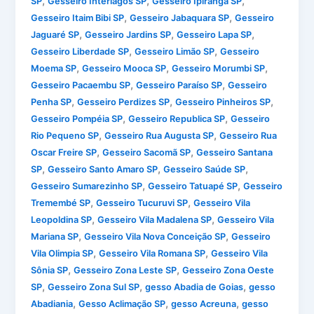
,
,
,
SP
Gesseiro Interlagos SP
Gesseiro Ipiranga SP
,
,
Gesseiro Itaim Bibi SP
Gesseiro Jabaquara SP
Gesseiro
,
,
,
Jaguaré SP
Gesseiro Jardins SP
Gesseiro Lapa SP
,
,
Gesseiro Liberdade SP
Gesseiro Limão SP
Gesseiro
,
,
,
Moema SP
Gesseiro Mooca SP
Gesseiro Morumbi SP
,
,
Gesseiro Pacaembu SP
Gesseiro Paraíso SP
Gesseiro
,
,
,
Penha SP
Gesseiro Perdizes SP
Gesseiro Pinheiros SP
,
,
Gesseiro Pompéia SP
Gesseiro Republica SP
Gesseiro
,
,
Rio Pequeno SP
Gesseiro Rua Augusta SP
Gesseiro Rua
,
,
Oscar Freire SP
Gesseiro Sacomã SP
Gesseiro Santana
,
,
,
SP
Gesseiro Santo Amaro SP
Gesseiro Saúde SP
,
,
Gesseiro Sumarezinho SP
Gesseiro Tatuapé SP
Gesseiro
,
,
Tremembé SP
Gesseiro Tucuruvi SP
Gesseiro Vila
,
,
Leopoldina SP
Gesseiro Vila Madalena SP
Gesseiro Vila
,
,
Mariana SP
Gesseiro Vila Nova Conceição SP
Gesseiro
,
,
Vila Olimpia SP
Gesseiro Vila Romana SP
Gesseiro Vila
,
,
Sônia SP
Gesseiro Zona Leste SP
Gesseiro Zona Oeste
,
,
,
SP
Gesseiro Zona Sul SP
gesso Abadia de Goias
gesso
,
,
,
Abadiania
Gesso Aclimação SP
gesso Acreuna
gesso