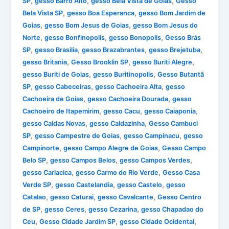
,
,
,
SP
gesso Barro Alto
gesso Bela Vista de Goias
Gesso
,
,
Bela Vista SP
gesso Boa Esperanca
gesso Bom Jardim de
,
,
Goias
gesso Bom Jesus de Goias
gesso Bom Jesus do
,
,
,
Norte
gesso Bonfinopolis
gesso Bonopolis
Gesso Brás
,
,
,
,
SP
gesso Brasilia
gesso Brazabrantes
gesso Brejetuba
,
,
,
gesso Britania
Gesso Brooklin SP
gesso Buriti Alegre
,
,
gesso Buriti de Goias
gesso Buritinopolis
Gesso Butantã
,
,
,
SP
gesso Cabeceiras
gesso Cachoeira Alta
gesso
,
,
Cachoeira de Goias
gesso Cachoeira Dourada
gesso
,
,
,
Cachoeiro de Itapemirim
gesso Cacu
gesso Caiaponia
,
,
gesso Caldas Novas
gesso Caldazinha
Gesso Cambuci
,
,
,
SP
gesso Campestre de Goias
gesso Campinacu
gesso
,
,
Campinorte
gesso Campo Alegre de Goias
Gesso Campo
,
,
,
Belo SP
gesso Campos Belos
gesso Campos Verdes
,
,
gesso Cariacica
gesso Carmo do Rio Verde
Gesso Casa
,
,
,
Verde SP
gesso Castelandia
gesso Castelo
gesso
,
,
,
Catalao
gesso Caturai
gesso Cavalcante
Gesso Centro
,
,
,
de SP
gesso Ceres
gesso Cezarina
gesso Chapadao do
,
,
,
Ceu
Gesso Cidade Jardim SP
gesso Cidade Ocidental