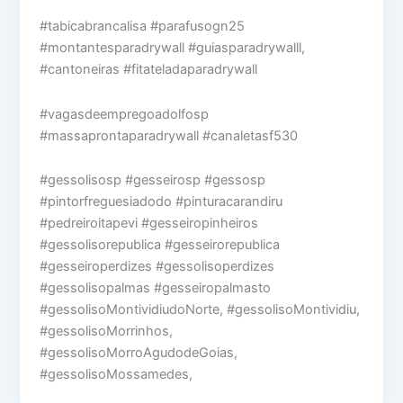
#tabicabrancalisa #parafusogn25
#montantesparadrywall #guiasparadrywalll,
#cantoneiras #fitateladaparadrywall
#vagasdeempregoadolfosp
#massaprontaparadrywall #canaletasf530
#gessolisosp #gesseirosp #gessosp
#pintorfreguesiadodo #pinturacarandiru
#pedreiroitapevi #gesseiropinheiros
#gessolisorepublica #gesseirorepublica
#gesseiroperdizes #gessolisoperdizes
#gessolisopalmas #gesseiropalmasto
#gessolisoMontividiudoNorte, #gessolisoMontividiu,
#gessolisoMorrinhos,
#gessolisoMorroAgudodeGoias,
#gessolisoMossamedes,