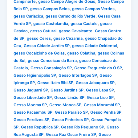
,
,
Campinorte
gesso Campo Alegre de Goias
Gesso Campo
,
,
,
Belo SP
gesso Campos Belos
gesso Campos Verdes
,
,
gesso Cariacica
gesso Carmo do Rio Verde
Gesso Casa
,
,
,
Verde SP
gesso Castelandia
gesso Castelo
gesso
,
,
,
Catalao
gesso Caturai
gesso Cavalcante
Gesso Centro
,
,
,
de SP
gesso Ceres
gesso Cezarina
gesso Chapadao do
,
,
,
Ceu
Gesso Cidade Jardim SP
gesso Cidade Ocidental
,
,
gesso Cocalzinho de Goias
gesso Colatina
gesso Colinas
,
,
do Sul
gesso Conceicao da Barra
gesso Conceicao do
,
,
,
Castelo
Gesso Consolação SP
Gesso Freguesia do Ó SP
,
,
Gesso Higienópolis SP
Gesso Interlagos SP
Gesso
,
,
,
Ipiranga SP
Gesso Itaim Bibi SP
Gesso Jabaquara SP
,
,
,
Gesso Jaguaré SP
Gesso Jardins SP
Gesso Lapa SP
,
,
,
Gesso Liberdade SP
Gesso Limão SP
Gesso Liso SP
,
,
,
Gesso Moema SP
Gesso Mooca SP
Gesso Morumbi SP
,
,
,
Gesso Pacaembu SP
Gesso Paraíso SP
Gesso Penha SP
,
,
Gesso Perdizes SP
Gesso Pinheiros SP
Gesso Pompéia
,
,
,
SP
Gesso Republica SP
Gesso Rio Pequeno SP
Gesso
,
,
Rua Augusta SP
Gesso Rua Oscar Freire SP
Gesso