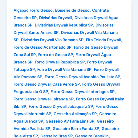
,
,
Alçapão Forro Gesso
Boiserie de Gesso
Contrata
,
,
Gesseiro SP
Divisórias Drywall
Divisórias Drywall Água
,
,
Branca SP
Divisórias Drywall Republica SP
Divisórias
,
Drywall Santo Amaro SP
Divisórias Drywall Vila Mariana
,
,
,
SP
Divisórias Drywall Vila Romana SP
Fita Telada Drywall
,
Forro de Gesso Acartonado SP
Forro de Gesso Drywall
,
,
Zona Sul SP
Forro de Gesso SP
Forro Drywall Água
,
,
Branca SP
Forro Drywall Republica SP
Forro Drywall
,
,
Tatuapé SP
Forro Drywall Vila Mariana SP
Forro Drywall
,
,
Vila Romana SP
Forro Gesso Drywall Avenida Paulista SP
,
Forro Gesso Drywall Casa Verde SP
Forro Gesso Drywall
,
,
Freguesia do Ó SP
Forro Gesso Drywall Interlagos SP
,
Forro Gesso Drywall Ipiranga SP
Forro Gesso Drywall Itaim
,
,
Bibi SP
Forro Gesso Drywall Jabaquara SP
Forro Gesso
,
,
Drywall Morumbi SP
Gesseiro Aclimação SP
Gesseiro
,
,
Agua Branca SP
Gesseiro AV Faria Lima SP
Gesseiro
,
,
Avenida Paulista SP
Gesseiro Barra Funda SP
Gesseiro
,
,
,
Bela Vista SP
Gesseiro Brás SP
Gesseiro Brooklin