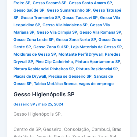
,
,
,
Freire SP
Gesso Sacomã SP
Gesso Santo Amaro SP
,
,
Gesso Saúde SP
Gesso Sumarezinho SP
Gesso Tatuapé
,
,
,
SP
Gesso Tremembé SP
Gesso Tucuruvi SP
Gesso Vila
,
,
Leopoldina SP
Gesso Vila Madalena SP
Gesso Vila
,
,
,
Mariana SP
Gesso Vila Olimpia SP
Gesso Vila Romana SP
,
,
Gesso Zona Leste SP
Gesso Zona Norte SP
Gesso Zona
,
,
,
Oeste SP
Gesso Zona Sul SP
Loja Materiais de Gesso SP
,
,
Molduras de Gesso SP
Montante Perfil Drywall
Paredes
,
,
,
Drywall SP
Pino Clip Cadeirinha
Pintura Apartamento SP
,
,
Pintura Residencial Pinheiros SP
Pintura Residencial SP
,
,
Placas de Drywall
Precisa se Gesseiro SP
Sancas de
,
,
Gesso SP
Tabica Metálica Branca
vagas de emprego
Gesso Higienópolis SP
Gesseiro SP
/
maio 25, 2024
Gesso Higienópolis SP.
Centro de SP, Gesseiro, Consolação, Cambuci, Brás,
Bela Vista, Avenida Paulista, Zona Leste, Zona Sul,