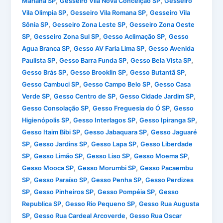
,
,
Mariana SP
Gesseiro Vila Nova Conceição SP
Gesseiro
,
,
Vila Olimpia SP
Gesseiro Vila Romana SP
Gesseiro Vila
,
,
Sônia SP
Gesseiro Zona Leste SP
Gesseiro Zona Oeste
,
,
,
SP
Gesseiro Zona Sul SP
Gesso Aclimação SP
Gesso
,
,
Agua Branca SP
Gesso AV Faria Lima SP
Gesso Avenida
,
,
,
Paulista SP
Gesso Barra Funda SP
Gesso Bela Vista SP
,
,
,
Gesso Brás SP
Gesso Brooklin SP
Gesso Butantã SP
,
,
Gesso Cambuci SP
Gesso Campo Belo SP
Gesso Casa
,
,
,
Verde SP
Gesso Centro de SP
Gesso Cidade Jardim SP
,
,
Gesso Consolação SP
Gesso Freguesia do Ó SP
Gesso
,
,
,
Higienópolis SP
Gesso Interlagos SP
Gesso Ipiranga SP
,
,
Gesso Itaim Bibi SP
Gesso Jabaquara SP
Gesso Jaguaré
,
,
,
SP
Gesso Jardins SP
Gesso Lapa SP
Gesso Liberdade
,
,
,
,
SP
Gesso Limão SP
Gesso Liso SP
Gesso Moema SP
,
,
Gesso Mooca SP
Gesso Morumbi SP
Gesso Pacaembu
,
,
,
SP
Gesso Paraíso SP
Gesso Penha SP
Gesso Perdizes
,
,
,
SP
Gesso Pinheiros SP
Gesso Pompéia SP
Gesso
,
,
Republica SP
Gesso Rio Pequeno SP
Gesso Rua Augusta
,
,
SP
Gesso Rua Cardeal Arcoverde
Gesso Rua Oscar