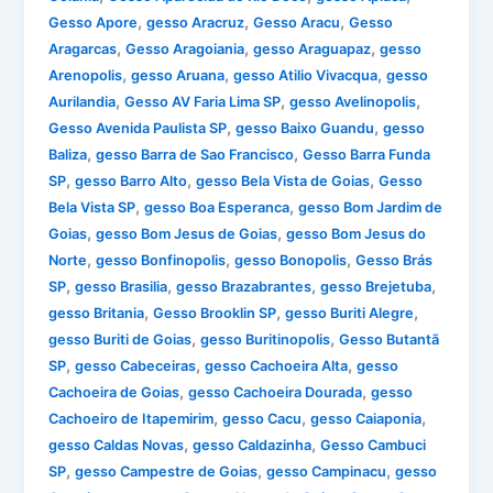
,
,
,
Gesso Apore
gesso Aracruz
Gesso Aracu
Gesso
,
,
,
Aragarcas
Gesso Aragoiania
gesso Araguapaz
gesso
,
,
,
Arenopolis
gesso Aruana
gesso Atilio Vivacqua
gesso
,
,
,
Aurilandia
Gesso AV Faria Lima SP
gesso Avelinopolis
,
,
Gesso Avenida Paulista SP
gesso Baixo Guandu
gesso
,
,
Baliza
gesso Barra de Sao Francisco
Gesso Barra Funda
,
,
,
SP
gesso Barro Alto
gesso Bela Vista de Goias
Gesso
,
,
Bela Vista SP
gesso Boa Esperanca
gesso Bom Jardim de
,
,
Goias
gesso Bom Jesus de Goias
gesso Bom Jesus do
,
,
,
Norte
gesso Bonfinopolis
gesso Bonopolis
Gesso Brás
,
,
,
,
SP
gesso Brasilia
gesso Brazabrantes
gesso Brejetuba
,
,
,
gesso Britania
Gesso Brooklin SP
gesso Buriti Alegre
,
,
gesso Buriti de Goias
gesso Buritinopolis
Gesso Butantã
,
,
,
SP
gesso Cabeceiras
gesso Cachoeira Alta
gesso
,
,
Cachoeira de Goias
gesso Cachoeira Dourada
gesso
,
,
,
Cachoeiro de Itapemirim
gesso Cacu
gesso Caiaponia
,
,
gesso Caldas Novas
gesso Caldazinha
Gesso Cambuci
,
,
,
SP
gesso Campestre de Goias
gesso Campinacu
gesso