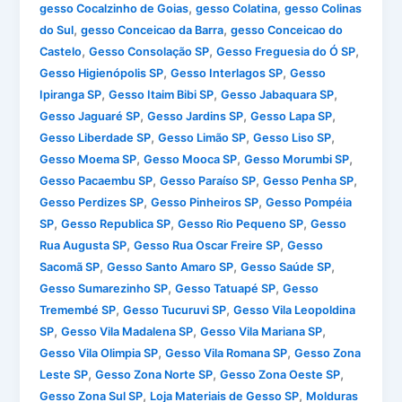
,
,
gesso Cocalzinho de Goias
gesso Colatina
gesso Colinas
,
,
do Sul
gesso Conceicao da Barra
gesso Conceicao do
,
,
,
Castelo
Gesso Consolação SP
Gesso Freguesia do Ó SP
,
,
Gesso Higienópolis SP
Gesso Interlagos SP
Gesso
,
,
,
Ipiranga SP
Gesso Itaim Bibi SP
Gesso Jabaquara SP
,
,
,
Gesso Jaguaré SP
Gesso Jardins SP
Gesso Lapa SP
,
,
,
Gesso Liberdade SP
Gesso Limão SP
Gesso Liso SP
,
,
,
Gesso Moema SP
Gesso Mooca SP
Gesso Morumbi SP
,
,
,
Gesso Pacaembu SP
Gesso Paraíso SP
Gesso Penha SP
,
,
Gesso Perdizes SP
Gesso Pinheiros SP
Gesso Pompéia
,
,
,
SP
Gesso Republica SP
Gesso Rio Pequeno SP
Gesso
,
,
Rua Augusta SP
Gesso Rua Oscar Freire SP
Gesso
,
,
,
Sacomã SP
Gesso Santo Amaro SP
Gesso Saúde SP
,
,
Gesso Sumarezinho SP
Gesso Tatuapé SP
Gesso
,
,
Tremembé SP
Gesso Tucuruvi SP
Gesso Vila Leopoldina
,
,
,
SP
Gesso Vila Madalena SP
Gesso Vila Mariana SP
,
,
Gesso Vila Olimpia SP
Gesso Vila Romana SP
Gesso Zona
,
,
,
Leste SP
Gesso Zona Norte SP
Gesso Zona Oeste SP
,
,
Gesso Zona Sul SP
Loja Materiais de Gesso SP
Molduras