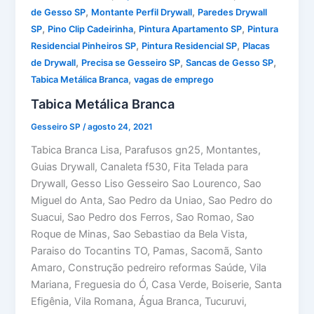
,
,
de Gesso SP
Montante Perfil Drywall
Paredes Drywall
,
,
,
SP
Pino Clip Cadeirinha
Pintura Apartamento SP
Pintura
,
,
Residencial Pinheiros SP
Pintura Residencial SP
Placas
,
,
,
de Drywall
Precisa se Gesseiro SP
Sancas de Gesso SP
,
Tabica Metálica Branca
vagas de emprego
Tabica Metálica Branca
Gesseiro SP
/
agosto 24, 2021
Tabica Branca Lisa, Parafusos gn25, Montantes,
Guias Drywall, Canaleta f530, Fita Telada para
Drywall, Gesso Liso Gesseiro Sao Lourenco, Sao
Miguel do Anta, Sao Pedro da Uniao, Sao Pedro do
Suacui, Sao Pedro dos Ferros, Sao Romao, Sao
Roque de Minas, Sao Sebastiao da Bela Vista,
Paraiso do Tocantins TO, Pamas, Sacomã, Santo
Amaro, Construção pedreiro reformas Saúde, Vila
Mariana, Freguesia do Ó, Casa Verde, Boiserie, Santa
Efigênia, Vila Romana, Água Branca, Tucuruvi,