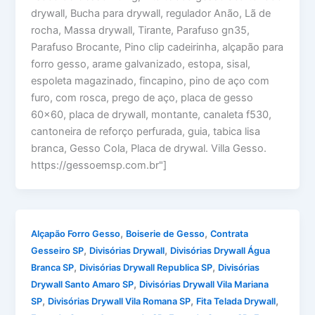
drywall, Bucha para drywall, regulador Anão, Lã de
rocha, Massa drywall, Tirante, Parafuso gn35,
Parafuso Brocante, Pino clip cadeirinha, alçapão para
forro gesso, arame galvanizado, estopa, sisal,
espoleta magazinado, fincapino, pino de aço com
furo, com rosca, prego de aço, placa de gesso
60×60, placa de drywall, montante, canaleta f530,
cantoneira de reforço perfurada, guia, tabica lisa
branca, Gesso Cola, Placa de drywal. Villa Gesso.
https://gessoemsp.com.br"]
,
,
Alçapão Forro Gesso
Boiserie de Gesso
Contrata
,
,
Gesseiro SP
Divisórias Drywall
Divisórias Drywall Água
,
,
Branca SP
Divisórias Drywall Republica SP
Divisórias
,
Drywall Santo Amaro SP
Divisórias Drywall Vila Mariana
,
,
,
SP
Divisórias Drywall Vila Romana SP
Fita Telada Drywall