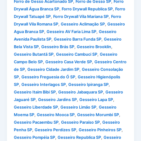
,
,
Forro de Gesso Acartonado SP
Forro de Gesso SP
Forro
,
,
Drywall Água Branca SP
Forro Drywall Republica SP
Forro
,
,
Drywall Tatuapé SP
Forro Drywall Vila Mariana SP
Forro
,
,
Drywall Vila Romana SP
Gesseiro Aclimação SP
Gesseiro
,
,
Agua Branca SP
Gesseiro AV Faria Lima SP
Gesseiro
,
,
Avenida Paulista SP
Gesseiro Barra Funda SP
Gesseiro
,
,
,
Bela Vista SP
Gesseiro Brás SP
Gesseiro Brooklin
,
,
Gesseiro Butantã SP
Gesseiro Cambuci SP
Gesseiro
,
,
Campo Belo SP
Gesseiro Casa Verde SP
Gesseiro Centro
,
,
de SP
Gesseiro Cidade Jardim SP
Gesseiro Consolação
,
,
SP
Gesseiro Freguesia do Ó SP
Gesseiro Higienópolis
,
,
,
SP
Gesseiro Interlagos SP
Gesseiro Ipiranga SP
,
,
Gesseiro Itaim Bibi SP
Gesseiro Jabaquara SP
Gesseiro
,
,
,
Jaguaré SP
Gesseiro Jardins SP
Gesseiro Lapa SP
,
,
Gesseiro Liberdade SP
Gesseiro Limão SP
Gesseiro
,
,
,
Moema SP
Gesseiro Mooca SP
Gesseiro Morumbi SP
,
,
Gesseiro Pacaembu SP
Gesseiro Paraíso SP
Gesseiro
,
,
,
Penha SP
Gesseiro Perdizes SP
Gesseiro Pinheiros SP
,
,
Gesseiro Pompéia SP
Gesseiro Republica SP
Gesseiro