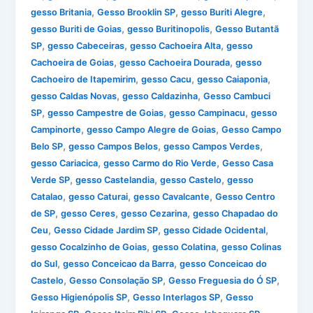
,
,
,
gesso Britania
Gesso Brooklin SP
gesso Buriti Alegre
,
,
gesso Buriti de Goias
gesso Buritinopolis
Gesso Butantã
,
,
,
SP
gesso Cabeceiras
gesso Cachoeira Alta
gesso
,
,
Cachoeira de Goias
gesso Cachoeira Dourada
gesso
,
,
,
Cachoeiro de Itapemirim
gesso Cacu
gesso Caiaponia
,
,
gesso Caldas Novas
gesso Caldazinha
Gesso Cambuci
,
,
,
SP
gesso Campestre de Goias
gesso Campinacu
gesso
,
,
Campinorte
gesso Campo Alegre de Goias
Gesso Campo
,
,
,
Belo SP
gesso Campos Belos
gesso Campos Verdes
,
,
gesso Cariacica
gesso Carmo do Rio Verde
Gesso Casa
,
,
,
Verde SP
gesso Castelandia
gesso Castelo
gesso
,
,
,
Catalao
gesso Caturai
gesso Cavalcante
Gesso Centro
,
,
,
de SP
gesso Ceres
gesso Cezarina
gesso Chapadao do
,
,
,
Ceu
Gesso Cidade Jardim SP
gesso Cidade Ocidental
,
,
gesso Cocalzinho de Goias
gesso Colatina
gesso Colinas
,
,
do Sul
gesso Conceicao da Barra
gesso Conceicao do
,
,
,
Castelo
Gesso Consolação SP
Gesso Freguesia do Ó SP
,
,
Gesso Higienópolis SP
Gesso Interlagos SP
Gesso