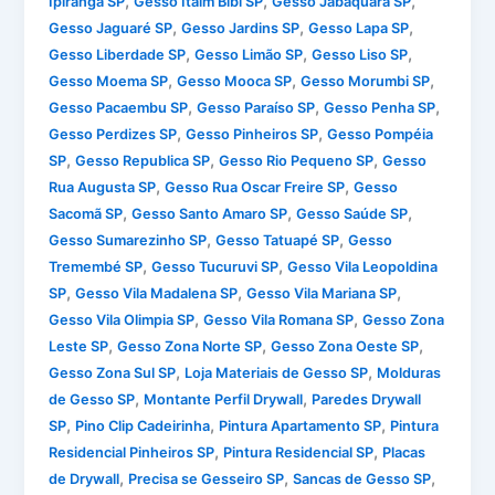
,
,
,
Ipiranga SP
Gesso Itaim Bibi SP
Gesso Jabaquara SP
,
,
,
Gesso Jaguaré SP
Gesso Jardins SP
Gesso Lapa SP
,
,
,
Gesso Liberdade SP
Gesso Limão SP
Gesso Liso SP
,
,
,
Gesso Moema SP
Gesso Mooca SP
Gesso Morumbi SP
,
,
,
Gesso Pacaembu SP
Gesso Paraíso SP
Gesso Penha SP
,
,
Gesso Perdizes SP
Gesso Pinheiros SP
Gesso Pompéia
,
,
,
SP
Gesso Republica SP
Gesso Rio Pequeno SP
Gesso
,
,
Rua Augusta SP
Gesso Rua Oscar Freire SP
Gesso
,
,
,
Sacomã SP
Gesso Santo Amaro SP
Gesso Saúde SP
,
,
Gesso Sumarezinho SP
Gesso Tatuapé SP
Gesso
,
,
Tremembé SP
Gesso Tucuruvi SP
Gesso Vila Leopoldina
,
,
,
SP
Gesso Vila Madalena SP
Gesso Vila Mariana SP
,
,
Gesso Vila Olimpia SP
Gesso Vila Romana SP
Gesso Zona
,
,
,
Leste SP
Gesso Zona Norte SP
Gesso Zona Oeste SP
,
,
Gesso Zona Sul SP
Loja Materiais de Gesso SP
Molduras
,
,
de Gesso SP
Montante Perfil Drywall
Paredes Drywall
,
,
,
SP
Pino Clip Cadeirinha
Pintura Apartamento SP
Pintura
,
,
Residencial Pinheiros SP
Pintura Residencial SP
Placas
,
,
,
de Drywall
Precisa se Gesseiro SP
Sancas de Gesso SP