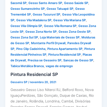
,
,
,
Sacomã SP
Gesso Santo Amaro SP
Gesso Saúde SP
,
,
Gesso Sumarezinho SP
Gesso Tatuapé SP
Gesso
,
,
Tremembé SP
Gesso Tucuruvi SP
Gesso Vila Leopoldina
,
,
,
SP
Gesso Vila Madalena SP
Gesso Vila Mariana SP
,
,
Gesso Vila Olimpia SP
Gesso Vila Romana SP
Gesso Zona
,
,
,
Leste SP
Gesso Zona Norte SP
Gesso Zona Oeste SP
,
,
Gesso Zona Sul SP
Loja Materiais de Gesso SP
Molduras
,
,
de Gesso SP
Montante Perfil Drywall
Paredes Drywall
,
,
,
SP
Pino Clip Cadeirinha
Pintura Apartamento SP
Pintura
,
,
Residencial Pinheiros SP
Pintura Residencial SP
Placas
,
,
,
de Drywall
Precisa se Gesseiro SP
Sancas de Gesso SP
,
Tabica Metálica Branca
vagas de emprego
Pintura Residencial SP
Gesseiro SP
/
novembro 20, 2021
Gesseiro Gesso Liso Niteroi RJ, Belford Roxo, Nova
IguaçuPerdizes, São Gonçalo, Duque de Caxias, Rio
de Janeiro, Rolândia, Londrina, Cambé, Divisórias