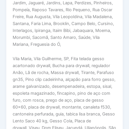
Jardim, Jaguaré, Jardins, Lapa, Perdizes, Pinheiros,
Pompeía, Raposo Tavares, Rio Pequeno, Rua Oscar
Freire, Rua Augusta, Vila Leopoldina, Vila Madalena,
Santana, Faria Lima, Brooklin, Campo Belo, Cursino,
Interlagos, Ipiranga, Itaim Bibi, Jabaquara, Moema,
Morumbi, Sacomã, Santo Amaro, Saúde, Vila
Mariana, Freguesia do Ó,
Vila Maria, Vila Guilherme, SP, Fita telada gesso
acartonado drywall, Bucha para drywall, regulador
Anão, Lã de rocha, Massa drywall, Tirante, Parafuso
gn35, Pino clip cadeirinha, alçapão para forro gesso,
arame galvanizado, desempenadeira, estopa, sisal,
espoleta magazinado, fincapino, pino de aço com
furo, com rosca, prego de aço, placa de gesso
60×60, placa de drywall, montante, canaleta f530,
cantoneira perfurada, guia, tabica lisa branca, Gesso
Lento Saco 40 kg, Gesso Cola, Placa de
drywall, Viseu, Dom Eliseu, Jacundá, Ulianópolis, São