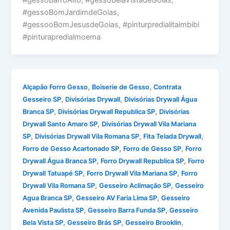
#gessoBarroAlto, #gessoBelaVistadeGoias,
#gessoBomJardimdeGoias,
#gessooBomJesusdeGoias, #pinturpredialitaimbibi
#pinturapredialmoema
,
,
Alçapão Forro Gesso
Boiserie de Gesso
Contrata
,
,
Gesseiro SP
Divisórias Drywall
Divisórias Drywall Água
,
,
Branca SP
Divisórias Drywall Republica SP
Divisórias
,
Drywall Santo Amaro SP
Divisórias Drywall Vila Mariana
,
,
,
SP
Divisórias Drywall Vila Romana SP
Fita Telada Drywall
,
,
Forro de Gesso Acartonado SP
Forro de Gesso SP
Forro
,
,
Drywall Água Branca SP
Forro Drywall Republica SP
Forro
,
,
Drywall Tatuapé SP
Forro Drywall Vila Mariana SP
Forro
,
,
Drywall Vila Romana SP
Gesseiro Aclimação SP
Gesseiro
,
,
Agua Branca SP
Gesseiro AV Faria Lima SP
Gesseiro
,
,
Avenida Paulista SP
Gesseiro Barra Funda SP
Gesseiro
,
,
,
Bela Vista SP
Gesseiro Brás SP
Gesseiro Brooklin