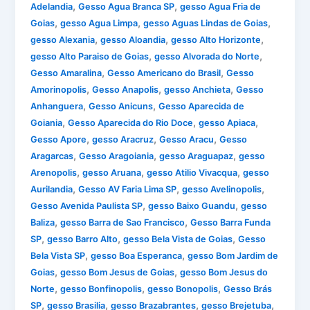
,
,
Adelandia
Gesso Agua Branca SP
gesso Agua Fria de
,
,
,
Goias
gesso Agua Limpa
gesso Aguas Lindas de Goias
,
,
,
gesso Alexania
gesso Aloandia
gesso Alto Horizonte
,
,
gesso Alto Paraiso de Goias
gesso Alvorada do Norte
,
,
Gesso Amaralina
Gesso Americano do Brasil
Gesso
,
,
,
Amorinopolis
Gesso Anapolis
gesso Anchieta
Gesso
,
,
Anhanguera
Gesso Anicuns
Gesso Aparecida de
,
,
,
Goiania
Gesso Aparecida do Rio Doce
gesso Apiaca
,
,
,
Gesso Apore
gesso Aracruz
Gesso Aracu
Gesso
,
,
,
Aragarcas
Gesso Aragoiania
gesso Araguapaz
gesso
,
,
,
Arenopolis
gesso Aruana
gesso Atilio Vivacqua
gesso
,
,
,
Aurilandia
Gesso AV Faria Lima SP
gesso Avelinopolis
,
,
Gesso Avenida Paulista SP
gesso Baixo Guandu
gesso
,
,
Baliza
gesso Barra de Sao Francisco
Gesso Barra Funda
,
,
,
SP
gesso Barro Alto
gesso Bela Vista de Goias
Gesso
,
,
Bela Vista SP
gesso Boa Esperanca
gesso Bom Jardim de
,
,
Goias
gesso Bom Jesus de Goias
gesso Bom Jesus do
,
,
,
Norte
gesso Bonfinopolis
gesso Bonopolis
Gesso Brás
,
,
,
,
SP
gesso Brasilia
gesso Brazabrantes
gesso Brejetuba