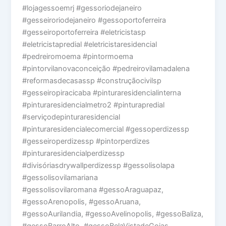
#lojagessoemrj #gessoriodejaneiro
#gesseiroriodejaneiro #gessoportoferreira
#gesseiroportoferreira #eletricistasp
#eletricistapredial #eletricistaresidencial
#pedreiromoema #pintormoema
#pintorvilanovaconceição #pedreirovilamadalena
#reformasdecasassp #construçãocivilsp
#gesseiropiracicaba #pinturaresidencialinterna
#pinturaresidencialmetro2 #pinturapredial
#serviçodepinturaresidencial
#pinturaresidencialecomercial #gessoperdizessp
#gesseiroperdizessp #pintorperdizes
#pinturaresidencialperdizessp
#divisóriasdrywallperdizessp #gessolisolapa
#gessolisovilamariana
#gessolisovilaromana #gessoAraguapaz,
#gessoArenopolis, #gessoAruana,
#gessoAurilandia, #gessoAvelinopolis, #gessoBaliza,