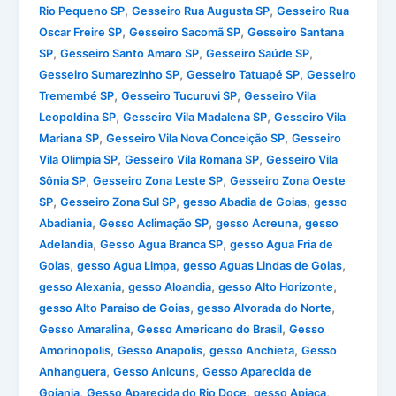
,
,
Rio Pequeno SP
Gesseiro Rua Augusta SP
Gesseiro Rua
,
,
Oscar Freire SP
Gesseiro Sacomã SP
Gesseiro Santana
,
,
,
SP
Gesseiro Santo Amaro SP
Gesseiro Saúde SP
,
,
Gesseiro Sumarezinho SP
Gesseiro Tatuapé SP
Gesseiro
,
,
Tremembé SP
Gesseiro Tucuruvi SP
Gesseiro Vila
,
,
Leopoldina SP
Gesseiro Vila Madalena SP
Gesseiro Vila
,
,
Mariana SP
Gesseiro Vila Nova Conceição SP
Gesseiro
,
,
Vila Olimpia SP
Gesseiro Vila Romana SP
Gesseiro Vila
,
,
Sônia SP
Gesseiro Zona Leste SP
Gesseiro Zona Oeste
,
,
,
SP
Gesseiro Zona Sul SP
gesso Abadia de Goias
gesso
,
,
,
Abadiania
Gesso Aclimação SP
gesso Acreuna
gesso
,
,
Adelandia
Gesso Agua Branca SP
gesso Agua Fria de
,
,
,
Goias
gesso Agua Limpa
gesso Aguas Lindas de Goias
,
,
,
gesso Alexania
gesso Aloandia
gesso Alto Horizonte
,
,
gesso Alto Paraiso de Goias
gesso Alvorada do Norte
,
,
Gesso Amaralina
Gesso Americano do Brasil
Gesso
,
,
,
Amorinopolis
Gesso Anapolis
gesso Anchieta
Gesso
,
,
Anhanguera
Gesso Anicuns
Gesso Aparecida de
,
,
,
Goiania
Gesso Aparecida do Rio Doce
gesso Apiaca