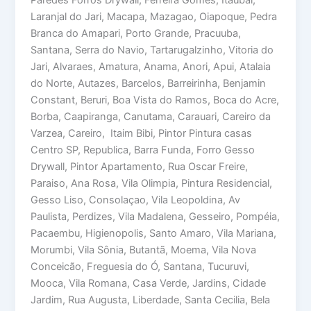
Paredes Forros Drywall, Ferreira Gomes, Itaubal,
Laranjal do Jari, Macapa, Mazagao, Oiapoque, Pedra
Branca do Amapari, Porto Grande, Pracuuba,
Santana, Serra do Navio, Tartarugalzinho, Vitoria do
Jari, Alvaraes, Amatura, Anama, Anori, Apui, Atalaia
do Norte, Autazes, Barcelos, Barreirinha, Benjamin
Constant, Beruri, Boa Vista do Ramos, Boca do Acre,
Borba, Caapiranga, Canutama, Carauari, Careiro da
Varzea, Careiro, Itaim Bibi, Pintor Pintura casas
Centro SP, Republica, Barra Funda, Forro Gesso
Drywall, Pintor Apartamento, Rua Oscar Freire,
Paraiso, Ana Rosa, Vila Olimpia, Pintura Residencial,
Gesso Liso, Consolaçao, Vila Leopoldina, Av
Paulista, Perdizes, Vila Madalena, Gesseiro, Pompéia,
Pacaembu, Higienopolis, Santo Amaro, Vila Mariana,
Morumbi, Vila Sônia, Butantã, Moema, Vila Nova
Conceicão, Freguesia do Ó, Santana, Tucuruvi,
Mooca, Vila Romana, Casa Verde, Jardins, Cidade
Jardim, Rua Augusta, Liberdade, Santa Cecilia, Bela