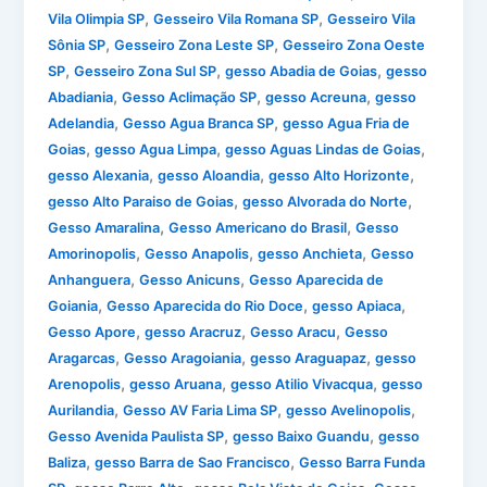
,
,
Vila Olimpia SP
Gesseiro Vila Romana SP
Gesseiro Vila
,
,
Sônia SP
Gesseiro Zona Leste SP
Gesseiro Zona Oeste
,
,
,
SP
Gesseiro Zona Sul SP
gesso Abadia de Goias
gesso
,
,
,
Abadiania
Gesso Aclimação SP
gesso Acreuna
gesso
,
,
Adelandia
Gesso Agua Branca SP
gesso Agua Fria de
,
,
,
Goias
gesso Agua Limpa
gesso Aguas Lindas de Goias
,
,
,
gesso Alexania
gesso Aloandia
gesso Alto Horizonte
,
,
gesso Alto Paraiso de Goias
gesso Alvorada do Norte
,
,
Gesso Amaralina
Gesso Americano do Brasil
Gesso
,
,
,
Amorinopolis
Gesso Anapolis
gesso Anchieta
Gesso
,
,
Anhanguera
Gesso Anicuns
Gesso Aparecida de
,
,
,
Goiania
Gesso Aparecida do Rio Doce
gesso Apiaca
,
,
,
Gesso Apore
gesso Aracruz
Gesso Aracu
Gesso
,
,
,
Aragarcas
Gesso Aragoiania
gesso Araguapaz
gesso
,
,
,
Arenopolis
gesso Aruana
gesso Atilio Vivacqua
gesso
,
,
,
Aurilandia
Gesso AV Faria Lima SP
gesso Avelinopolis
,
,
Gesso Avenida Paulista SP
gesso Baixo Guandu
gesso
,
,
Baliza
gesso Barra de Sao Francisco
Gesso Barra Funda