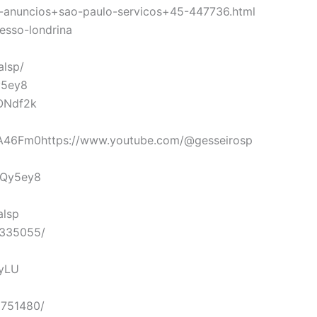
us-anuncios+sao-paulo-servicos+45-447736.html
gesso-londrina
alsp/
y5ey8
ONdf2k
A46Fm0https://www.youtube.com/@gesseirosp
5Qy5ey8
alsp
5335055/
NyLU
6751480/