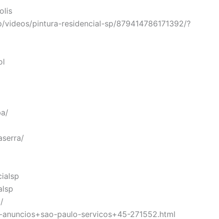
lis
p/videos/pintura-residencial-sp/879414786171392/?
ol
ba/
serra/
ialsp
alsp
/
s-anuncios+sao-paulo-servicos+45-271552.html