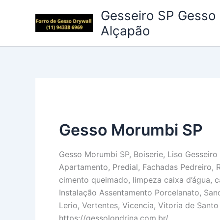
Ir
Gesseiro SP Gesso 
para
Alçapão
o
conteúdo
Gesso Morumbi SP
Gesso Morumbi SP, Boiserie, Liso Gesseiro 
Apartamento, Predial, Fachadas Pedreiro, 
cimento queimado, limpeza caixa d’água, ca
Instalação Assentamento Porcelanato, Sanc
Lerio, Vertentes, Vicencia, Vitoria de Sant
https://gessolondrina.com.br/