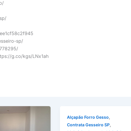
o/
sp/
8ee1cf58c2f945
esseiro-sp/
5778295/
ttps://g.co/kgs/LNx1ah
,
Alçapão Forro Gesso
,
Contrata Gesseiro SP