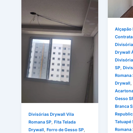
Alçapão 
Contrata
Divisóri
Drywall 
Divisóri
,
SP
Divis
Romana 
,
Drywall
Acarton
Gesso S
Branca S
Republic
Divisórias Drywall Vila
,
Tatuapé 
Romana SP
Fita Telada
,
,
Romana 
Drywall
Forro de Gesso SP