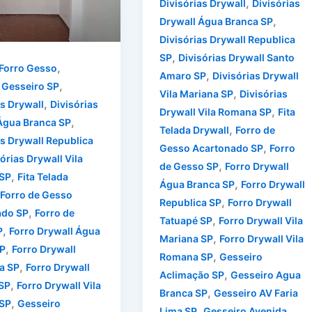
,
Divisórias Drywall
Divisórias
,
Drywall Água Branca SP
Divisórias Drywall Republica
,
SP
Divisórias Drywall Santo
,
Forro Gesso
,
Amaro SP
Divisórias Drywall
,
 Gesseiro SP
,
Vila Mariana SP
Divisórias
,
as Drywall
Divisórias
,
Drywall Vila Romana SP
Fita
,
Água Branca SP
,
Telada Drywall
Forro de
as Drywall Republica
,
Gesso Acartonado SP
Forro
órias Drywall Vila
,
de Gesso SP
Forro Drywall
,
SP
Fita Telada
,
Água Branca SP
Forro Drywall
Forro de Gesso
,
Republica SP
Forro Drywall
,
ado SP
Forro de
,
Tatuapé SP
Forro Drywall Vila
,
P
Forro Drywall Água
,
Mariana SP
Forro Drywall Vila
,
P
Forro Drywall
,
Romana SP
Gesseiro
,
a SP
Forro Drywall
,
Aclimação SP
Gesseiro Agua
,
SP
Forro Drywall Vila
,
Branca SP
Gesseiro AV Faria
,
SP
Gesseiro
,
Lima SP
Gesseiro Avenida