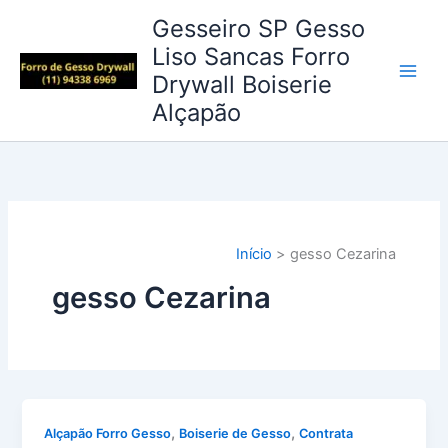
Ir
Gesseiro SP Gesso
para
Liso Sancas Forro
o
Drywall Boiserie
conteúdo
Alçapão
Início
gesso Cezarina
gesso Cezarina
,
,
Alçapão Forro Gesso
Boiserie de Gesso
Contrata