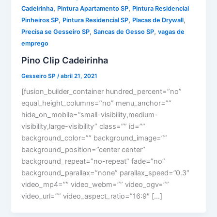
,
,
Cadeirinha
Pintura Apartamento SP
Pintura Residencial
,
,
,
Pinheiros SP
Pintura Residencial SP
Placas de Drywall
,
,
Precisa se Gesseiro SP
Sancas de Gesso SP
vagas de
emprego
Pino Clip Cadeirinha
Gesseiro SP
/
abril 21, 2021
[fusion_builder_container hundred_percent=”no”
equal_height_columns=”no” menu_anchor=””
hide_on_mobile=”small-visibility,medium-
visibility,large-visibility” class=”” id=””
background_color=”” background_image=””
background_position=”center center”
background_repeat=”no-repeat” fade=”no”
background_parallax=”none” parallax_speed=”0.3″
video_mp4=”” video_webm=”” video_ogv=””
video_url=”” video_aspect_ratio=”16:9″ […]