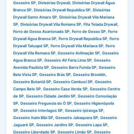
,
,
Gesseiro SP
Divisórias Drywall
Divisórias Drywall Água
,
,
Branca SP
Divisórias Drywall Republica SP
Divisórias
,
Drywall Santo Amaro SP
Divisórias Drywall Vila Mariana
,
,
,
SP
Divisórias Drywall Vila Romana SP
Fita Telada Drywall
,
,
Forro de Gesso Acartonado SP
Forro de Gesso SP
Forro
,
,
Drywall Água Branca SP
Forro Drywall Republica SP
Forro
,
,
Drywall Tatuapé SP
Forro Drywall Vila Mariana SP
Forro
,
,
Drywall Vila Romana SP
Gesseiro Aclimação SP
Gesseiro
,
,
Agua Branca SP
Gesseiro AV Faria Lima SP
Gesseiro
,
,
Avenida Paulista SP
Gesseiro Barra Funda SP
Gesseiro
,
,
,
Bela Vista SP
Gesseiro Brás SP
Gesseiro Brooklin
,
,
Gesseiro Butantã SP
Gesseiro Cambuci SP
Gesseiro
,
,
Campo Belo SP
Gesseiro Casa Verde SP
Gesseiro Centro
,
,
de SP
Gesseiro Cidade Jardim SP
Gesseiro Consolação
,
,
SP
Gesseiro Freguesia do Ó SP
Gesseiro Higienópolis
,
,
,
SP
Gesseiro Interlagos SP
Gesseiro Ipiranga SP
,
,
Gesseiro Itaim Bibi SP
Gesseiro Jabaquara SP
Gesseiro
,
,
,
Jaguaré SP
Gesseiro Jardins SP
Gesseiro Lapa SP
,
,
Gesseiro Liberdade SP
Gesseiro Limão SP
Gesseiro