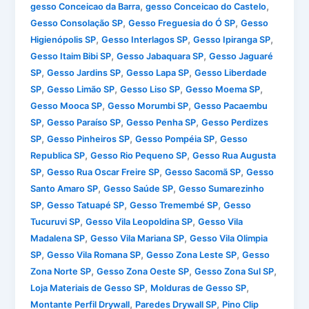
,
,
gesso Conceicao da Barra
gesso Conceicao do Castelo
,
,
Gesso Consolação SP
Gesso Freguesia do Ó SP
Gesso
,
,
,
Higienópolis SP
Gesso Interlagos SP
Gesso Ipiranga SP
,
,
Gesso Itaim Bibi SP
Gesso Jabaquara SP
Gesso Jaguaré
,
,
,
SP
Gesso Jardins SP
Gesso Lapa SP
Gesso Liberdade
,
,
,
,
SP
Gesso Limão SP
Gesso Liso SP
Gesso Moema SP
,
,
Gesso Mooca SP
Gesso Morumbi SP
Gesso Pacaembu
,
,
,
SP
Gesso Paraíso SP
Gesso Penha SP
Gesso Perdizes
,
,
,
SP
Gesso Pinheiros SP
Gesso Pompéia SP
Gesso
,
,
Republica SP
Gesso Rio Pequeno SP
Gesso Rua Augusta
,
,
,
SP
Gesso Rua Oscar Freire SP
Gesso Sacomã SP
Gesso
,
,
Santo Amaro SP
Gesso Saúde SP
Gesso Sumarezinho
,
,
,
SP
Gesso Tatuapé SP
Gesso Tremembé SP
Gesso
,
,
Tucuruvi SP
Gesso Vila Leopoldina SP
Gesso Vila
,
,
Madalena SP
Gesso Vila Mariana SP
Gesso Vila Olimpia
,
,
,
SP
Gesso Vila Romana SP
Gesso Zona Leste SP
Gesso
,
,
,
Zona Norte SP
Gesso Zona Oeste SP
Gesso Zona Sul SP
,
,
Loja Materiais de Gesso SP
Molduras de Gesso SP
,
,
Montante Perfil Drywall
Paredes Drywall SP
Pino Clip