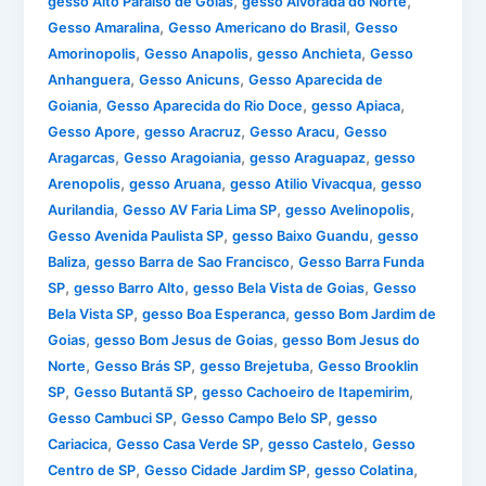
,
,
gesso Alto Paraiso de Goias
gesso Alvorada do Norte
,
,
Gesso Amaralina
Gesso Americano do Brasil
Gesso
,
,
,
Amorinopolis
Gesso Anapolis
gesso Anchieta
Gesso
,
,
Anhanguera
Gesso Anicuns
Gesso Aparecida de
,
,
,
Goiania
Gesso Aparecida do Rio Doce
gesso Apiaca
,
,
,
Gesso Apore
gesso Aracruz
Gesso Aracu
Gesso
,
,
,
Aragarcas
Gesso Aragoiania
gesso Araguapaz
gesso
,
,
,
Arenopolis
gesso Aruana
gesso Atilio Vivacqua
gesso
,
,
,
Aurilandia
Gesso AV Faria Lima SP
gesso Avelinopolis
,
,
Gesso Avenida Paulista SP
gesso Baixo Guandu
gesso
,
,
Baliza
gesso Barra de Sao Francisco
Gesso Barra Funda
,
,
,
SP
gesso Barro Alto
gesso Bela Vista de Goias
Gesso
,
,
Bela Vista SP
gesso Boa Esperanca
gesso Bom Jardim de
,
,
Goias
gesso Bom Jesus de Goias
gesso Bom Jesus do
,
,
,
Norte
Gesso Brás SP
gesso Brejetuba
Gesso Brooklin
,
,
,
SP
Gesso Butantã SP
gesso Cachoeiro de Itapemirim
,
,
Gesso Cambuci SP
Gesso Campo Belo SP
gesso
,
,
,
Cariacica
Gesso Casa Verde SP
gesso Castelo
Gesso
,
,
,
Centro de SP
Gesso Cidade Jardim SP
gesso Colatina