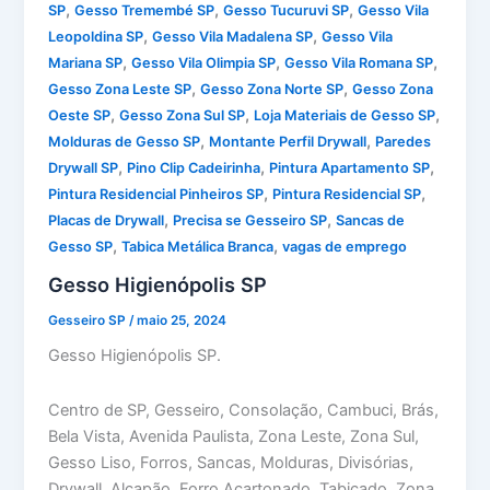
,
,
,
SP
Gesso Tremembé SP
Gesso Tucuruvi SP
Gesso Vila
,
,
Leopoldina SP
Gesso Vila Madalena SP
Gesso Vila
,
,
,
Mariana SP
Gesso Vila Olimpia SP
Gesso Vila Romana SP
,
,
Gesso Zona Leste SP
Gesso Zona Norte SP
Gesso Zona
,
,
,
Oeste SP
Gesso Zona Sul SP
Loja Materiais de Gesso SP
,
,
Molduras de Gesso SP
Montante Perfil Drywall
Paredes
,
,
,
Drywall SP
Pino Clip Cadeirinha
Pintura Apartamento SP
,
,
Pintura Residencial Pinheiros SP
Pintura Residencial SP
,
,
Placas de Drywall
Precisa se Gesseiro SP
Sancas de
,
,
Gesso SP
Tabica Metálica Branca
vagas de emprego
Gesso Higienópolis SP
Gesseiro SP
/
maio 25, 2024
Gesso Higienópolis SP.
Centro de SP, Gesseiro, Consolação, Cambuci, Brás,
Bela Vista, Avenida Paulista, Zona Leste, Zona Sul,
Gesso Liso, Forros, Sancas, Molduras, Divisórias,
Drywall, Alçapão, Forro Acartonado, Tabicado, Zona