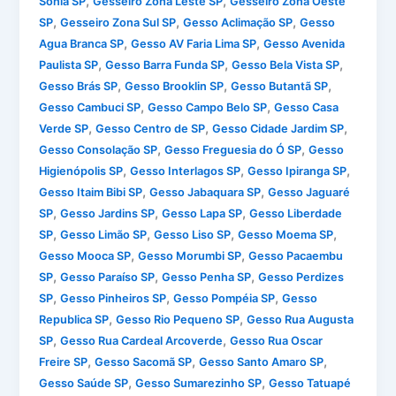
,
,
Sônia SP
Gesseiro Zona Leste SP
Gesseiro Zona Oeste
,
,
,
SP
Gesseiro Zona Sul SP
Gesso Aclimação SP
Gesso
,
,
Agua Branca SP
Gesso AV Faria Lima SP
Gesso Avenida
,
,
,
Paulista SP
Gesso Barra Funda SP
Gesso Bela Vista SP
,
,
,
Gesso Brás SP
Gesso Brooklin SP
Gesso Butantã SP
,
,
Gesso Cambuci SP
Gesso Campo Belo SP
Gesso Casa
,
,
,
Verde SP
Gesso Centro de SP
Gesso Cidade Jardim SP
,
,
Gesso Consolação SP
Gesso Freguesia do Ó SP
Gesso
,
,
,
Higienópolis SP
Gesso Interlagos SP
Gesso Ipiranga SP
,
,
Gesso Itaim Bibi SP
Gesso Jabaquara SP
Gesso Jaguaré
,
,
,
SP
Gesso Jardins SP
Gesso Lapa SP
Gesso Liberdade
,
,
,
,
SP
Gesso Limão SP
Gesso Liso SP
Gesso Moema SP
,
,
Gesso Mooca SP
Gesso Morumbi SP
Gesso Pacaembu
,
,
,
SP
Gesso Paraíso SP
Gesso Penha SP
Gesso Perdizes
,
,
,
SP
Gesso Pinheiros SP
Gesso Pompéia SP
Gesso
,
,
Republica SP
Gesso Rio Pequeno SP
Gesso Rua Augusta
,
,
SP
Gesso Rua Cardeal Arcoverde
Gesso Rua Oscar
,
,
,
Freire SP
Gesso Sacomã SP
Gesso Santo Amaro SP
,
,
Gesso Saúde SP
Gesso Sumarezinho SP
Gesso Tatuapé