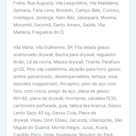
Freire, Rua Augusta, Vila Leopoldina, Vila Madalena,
Santana, Faria Lima, Brooklin, Campo Belo, Cursino,
Interlagos, Ipiranga, Itaim Bibi, Jabaquara, Moema,
Morumbi, Sacomã, Santo Amaro, Saúde, Vila
Mariana, Freguesia do Ó,
Vila Maria, Vila Guilherme, SP, Fita telada gesso
acartonado drywall, Bucha para drywall, regulador
Anão, Lã de rocha, Massa drywall, Tirante, Parafuso
gn35, Pino clip cadeirinha, alçapão para forro gesso,
arame galvanizado, desempenadeira, estopa, sisal,
espoleta magazinado, fincapino, pino de aço com
furo, com rosca, prego de aço, placa de gesso
60×60, placa de drywall, montante, canaleta f530,
cantoneira perfurada, guia, tabica lisa branca, Gesso
Lento Saco 40 kg, Gesso Cola, Placa de
drywall, Viseu, Dom Eliseu, Jacundá, Ulianópolis, São
Miguel do Guamá, Monte Alegre, Juruti, Acará,
Capitão Poço, Vigia, Itupiranga, Rondon do Pará,