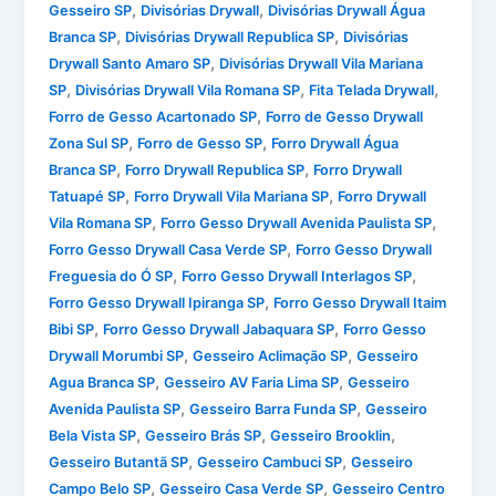
,
,
Gesseiro SP
Divisórias Drywall
Divisórias Drywall Água
,
,
Branca SP
Divisórias Drywall Republica SP
Divisórias
,
Drywall Santo Amaro SP
Divisórias Drywall Vila Mariana
,
,
,
SP
Divisórias Drywall Vila Romana SP
Fita Telada Drywall
,
Forro de Gesso Acartonado SP
Forro de Gesso Drywall
,
,
Zona Sul SP
Forro de Gesso SP
Forro Drywall Água
,
,
Branca SP
Forro Drywall Republica SP
Forro Drywall
,
,
Tatuapé SP
Forro Drywall Vila Mariana SP
Forro Drywall
,
,
Vila Romana SP
Forro Gesso Drywall Avenida Paulista SP
,
Forro Gesso Drywall Casa Verde SP
Forro Gesso Drywall
,
,
Freguesia do Ó SP
Forro Gesso Drywall Interlagos SP
,
Forro Gesso Drywall Ipiranga SP
Forro Gesso Drywall Itaim
,
,
Bibi SP
Forro Gesso Drywall Jabaquara SP
Forro Gesso
,
,
Drywall Morumbi SP
Gesseiro Aclimação SP
Gesseiro
,
,
Agua Branca SP
Gesseiro AV Faria Lima SP
Gesseiro
,
,
Avenida Paulista SP
Gesseiro Barra Funda SP
Gesseiro
,
,
,
Bela Vista SP
Gesseiro Brás SP
Gesseiro Brooklin
,
,
Gesseiro Butantã SP
Gesseiro Cambuci SP
Gesseiro
,
,
Campo Belo SP
Gesseiro Casa Verde SP
Gesseiro Centro