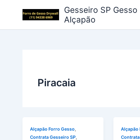
Ir
Gesseiro SP Gesso 
para
Alçapão
o
conteúdo
Piracaia
,
Alçapão Forro Gesso
Alçapão 
,
Contrata Gesseiro SP
Contrata