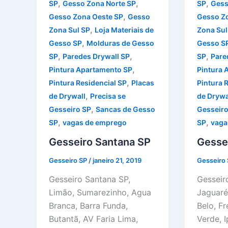
,
,
,
SP
Gesso Zona Norte SP
SP
Gess
,
Gesso Zona Oeste SP
Gesso
Gesso Z
,
Zona Sul SP
Loja Materiais de
Zona Sul
,
Gesso SP
Molduras de Gesso
Gesso S
,
,
,
SP
Paredes Drywall SP
SP
Pare
,
Pintura Apartamento SP
Pintura 
,
Pintura Residencial SP
Placas
Pintura 
,
de Drywall
Precisa se
de Drywa
,
Gesseiro SP
Sancas de Gesso
Gesseiro
,
,
SP
vagas de emprego
SP
vaga
Gesseiro Santana SP
Gessei
Gesseiro SP
/
janeiro 21, 2019
Gesseiro
Gesseiro Santana SP,
Gesseiro
Limão, Sumarezinho, Agua
Jaguaré
Branca, Barra Funda,
Belo, F
Butantã, AV Faria Lima,
Verde, I