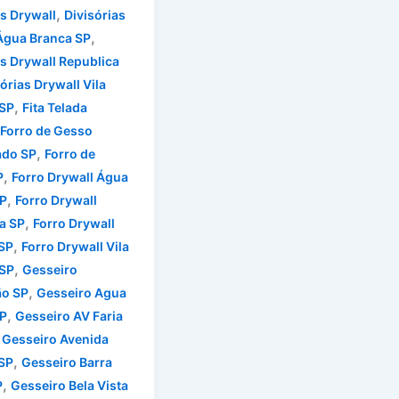
,
as Drywall
Divisórias
,
Água Branca SP
as Drywall Republica
órias Drywall Vila
,
SP
Fita Telada
Forro de Gesso
,
ado SP
Forro de
,
P
Forro Drywall Água
,
P
Forro Drywall
,
a SP
Forro Drywall
,
SP
Forro Drywall Vila
,
SP
Gesseiro
,
ão SP
Gesseiro Agua
,
P
Gesseiro AV Faria
,
Gesseiro Avenida
,
 SP
Gesseiro Barra
,
P
Gesseiro Bela Vista