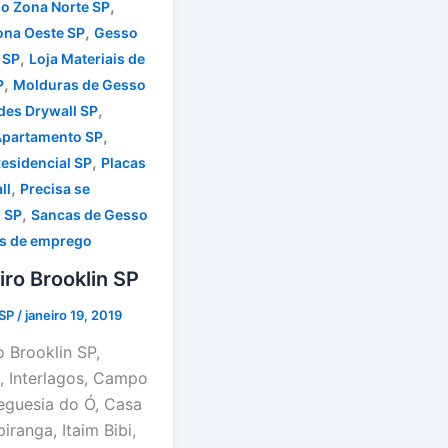
,
o Zona Norte SP
,
ona Oeste SP
Gesso
,
 SP
Loja Materiais de
,
P
Molduras de Gesso
,
des Drywall SP
,
Apartamento SP
,
Residencial SP
Placas
,
ll
Precisa se
,
 SP
Sancas de Gesso
s de emprego
ro Brooklin SP
 SP
/
janeiro 19, 2019
 Brooklin SP,
, Interlagos, Campo
reguesia do Ó, Casa
piranga, Itaim Bibi,