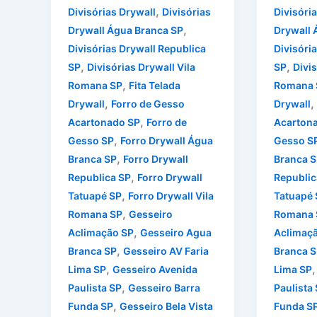
,
Divisórias Drywall
Divisórias
Divisóri
,
Drywall Água Branca SP
Drywall 
Divisórias Drywall Republica
Divisóri
,
,
SP
Divisórias Drywall Vila
SP
Divis
,
Romana SP
Fita Telada
Romana 
,
,
Drywall
Forro de Gesso
Drywall
,
Acartonado SP
Forro de
Acarton
,
Gesso SP
Forro Drywall Água
Gesso S
,
Branca SP
Forro Drywall
Branca S
,
Republica SP
Forro Drywall
Republic
,
Tatuapé SP
Forro Drywall Vila
Tatuapé 
,
Romana SP
Gesseiro
Romana 
,
Aclimação SP
Gesseiro Agua
Aclimaç
,
Branca SP
Gesseiro AV Faria
Branca S
,
Lima SP
Gesseiro Avenida
Lima SP
,
Paulista SP
Gesseiro Barra
Paulista
,
Funda SP
Gesseiro Bela Vista
Funda S