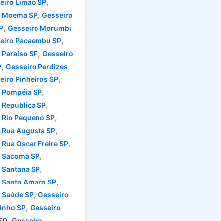
,
eiro Limão SP
,
o Moema SP
Gesseiro
,
P
Gesseiro Morumbi
,
eiro Pacaembu SP
,
 Paraíso SP
Gesseiro
,
P
Gesseiro Perdizes
,
eiro Pinheiros SP
,
o Pompéia SP
,
 Republica SP
,
 Rio Pequeno SP
,
 Rua Augusta SP
,
 Rua Oscar Freire SP
,
o Sacomã SP
,
 Santana SP
,
 Santo Amaro SP
,
 Saúde SP
Gesseiro
,
inho SP
Gesseiro
,
SP
Gesseiro