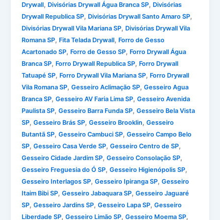
,
,
Drywall
Divisórias Drywall Água Branca SP
Divisórias
,
,
Drywall Republica SP
Divisórias Drywall Santo Amaro SP
,
Divisórias Drywall Vila Mariana SP
Divisórias Drywall Vila
,
,
Romana SP
Fita Telada Drywall
Forro de Gesso
,
,
Acartonado SP
Forro de Gesso SP
Forro Drywall Água
,
,
Branca SP
Forro Drywall Republica SP
Forro Drywall
,
,
Tatuapé SP
Forro Drywall Vila Mariana SP
Forro Drywall
,
,
Vila Romana SP
Gesseiro Aclimação SP
Gesseiro Agua
,
,
Branca SP
Gesseiro AV Faria Lima SP
Gesseiro Avenida
,
,
Paulista SP
Gesseiro Barra Funda SP
Gesseiro Bela Vista
,
,
,
SP
Gesseiro Brás SP
Gesseiro Brooklin
Gesseiro
,
,
Butantã SP
Gesseiro Cambuci SP
Gesseiro Campo Belo
,
,
,
SP
Gesseiro Casa Verde SP
Gesseiro Centro de SP
,
,
Gesseiro Cidade Jardim SP
Gesseiro Consolação SP
,
,
Gesseiro Freguesia do Ó SP
Gesseiro Higienópolis SP
,
,
Gesseiro Interlagos SP
Gesseiro Ipiranga SP
Gesseiro
,
,
Itaim Bibi SP
Gesseiro Jabaquara SP
Gesseiro Jaguaré
,
,
,
SP
Gesseiro Jardins SP
Gesseiro Lapa SP
Gesseiro
,
,
,
Liberdade SP
Gesseiro Limão SP
Gesseiro Moema SP