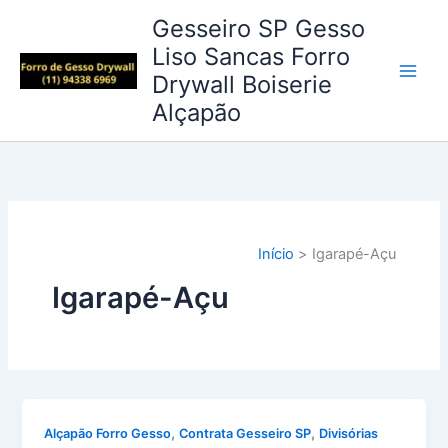
Ir
Gesseiro SP Gesso
para
Liso Sancas Forro
o
Drywall Boiserie
conteúdo
Alçapão
Início
Igarapé-Açu
Igarapé-Açu
,
,
Alçapão Forro Gesso
Contrata Gesseiro SP
Divisórias