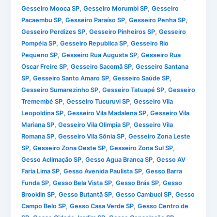
,
,
Gesseiro Mooca SP
Gesseiro Morumbi SP
Gesseiro
,
,
,
Pacaembu SP
Gesseiro Paraíso SP
Gesseiro Penha SP
,
,
Gesseiro Perdizes SP
Gesseiro Pinheiros SP
Gesseiro
,
,
Pompéia SP
Gesseiro Republica SP
Gesseiro Rio
,
,
Pequeno SP
Gesseiro Rua Augusta SP
Gesseiro Rua
,
,
Oscar Freire SP
Gesseiro Sacomã SP
Gesseiro Santana
,
,
,
SP
Gesseiro Santo Amaro SP
Gesseiro Saúde SP
,
,
Gesseiro Sumarezinho SP
Gesseiro Tatuapé SP
Gesseiro
,
,
Tremembé SP
Gesseiro Tucuruvi SP
Gesseiro Vila
,
,
Leopoldina SP
Gesseiro Vila Madalena SP
Gesseiro Vila
,
,
Mariana SP
Gesseiro Vila Olimpia SP
Gesseiro Vila
,
,
Romana SP
Gesseiro Vila Sônia SP
Gesseiro Zona Leste
,
,
,
SP
Gesseiro Zona Oeste SP
Gesseiro Zona Sul SP
,
,
Gesso Aclimação SP
Gesso Agua Branca SP
Gesso AV
,
,
Faria Lima SP
Gesso Avenida Paulista SP
Gesso Barra
,
,
,
Funda SP
Gesso Bela Vista SP
Gesso Brás SP
Gesso
,
,
,
Brooklin SP
Gesso Butantã SP
Gesso Cambuci SP
Gesso
,
,
Campo Belo SP
Gesso Casa Verde SP
Gesso Centro de