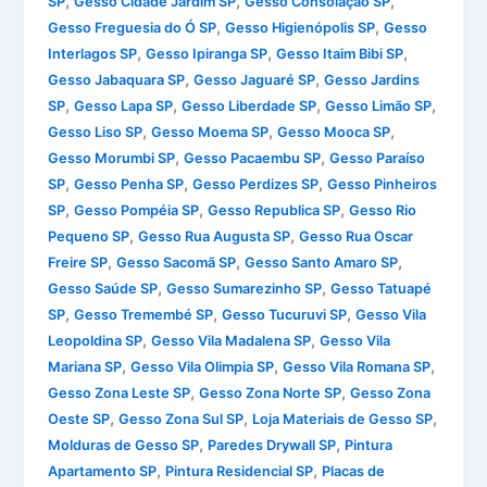
,
,
,
SP
Gesso Cidade Jardim SP
Gesso Consolação SP
,
,
Gesso Freguesia do Ó SP
Gesso Higienópolis SP
Gesso
,
,
,
Interlagos SP
Gesso Ipiranga SP
Gesso Itaim Bibi SP
,
,
Gesso Jabaquara SP
Gesso Jaguaré SP
Gesso Jardins
,
,
,
,
SP
Gesso Lapa SP
Gesso Liberdade SP
Gesso Limão SP
,
,
,
Gesso Liso SP
Gesso Moema SP
Gesso Mooca SP
,
,
Gesso Morumbi SP
Gesso Pacaembu SP
Gesso Paraíso
,
,
,
SP
Gesso Penha SP
Gesso Perdizes SP
Gesso Pinheiros
,
,
,
SP
Gesso Pompéia SP
Gesso Republica SP
Gesso Rio
,
,
Pequeno SP
Gesso Rua Augusta SP
Gesso Rua Oscar
,
,
,
Freire SP
Gesso Sacomã SP
Gesso Santo Amaro SP
,
,
Gesso Saúde SP
Gesso Sumarezinho SP
Gesso Tatuapé
,
,
,
SP
Gesso Tremembé SP
Gesso Tucuruvi SP
Gesso Vila
,
,
Leopoldina SP
Gesso Vila Madalena SP
Gesso Vila
,
,
,
Mariana SP
Gesso Vila Olimpia SP
Gesso Vila Romana SP
,
,
Gesso Zona Leste SP
Gesso Zona Norte SP
Gesso Zona
,
,
,
Oeste SP
Gesso Zona Sul SP
Loja Materiais de Gesso SP
,
,
Molduras de Gesso SP
Paredes Drywall SP
Pintura
,
,
Apartamento SP
Pintura Residencial SP
Placas de