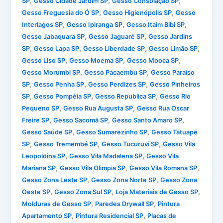
,
,
,
SP
Gesso Cidade Jardim SP
Gesso Consolação SP
,
,
Gesso Freguesia do Ó SP
Gesso Higienópolis SP
Gesso
,
,
,
Interlagos SP
Gesso Ipiranga SP
Gesso Itaim Bibi SP
,
,
Gesso Jabaquara SP
Gesso Jaguaré SP
Gesso Jardins
,
,
,
,
SP
Gesso Lapa SP
Gesso Liberdade SP
Gesso Limão SP
,
,
,
Gesso Liso SP
Gesso Moema SP
Gesso Mooca SP
,
,
Gesso Morumbi SP
Gesso Pacaembu SP
Gesso Paraíso
,
,
,
SP
Gesso Penha SP
Gesso Perdizes SP
Gesso Pinheiros
,
,
,
SP
Gesso Pompéia SP
Gesso Republica SP
Gesso Rio
,
,
Pequeno SP
Gesso Rua Augusta SP
Gesso Rua Oscar
,
,
,
Freire SP
Gesso Sacomã SP
Gesso Santo Amaro SP
,
,
Gesso Saúde SP
Gesso Sumarezinho SP
Gesso Tatuapé
,
,
,
SP
Gesso Tremembé SP
Gesso Tucuruvi SP
Gesso Vila
,
,
Leopoldina SP
Gesso Vila Madalena SP
Gesso Vila
,
,
,
Mariana SP
Gesso Vila Olimpia SP
Gesso Vila Romana SP
,
,
Gesso Zona Leste SP
Gesso Zona Norte SP
Gesso Zona
,
,
,
Oeste SP
Gesso Zona Sul SP
Loja Materiais de Gesso SP
,
,
Molduras de Gesso SP
Paredes Drywall SP
Pintura
,
,
Apartamento SP
Pintura Residencial SP
Placas de