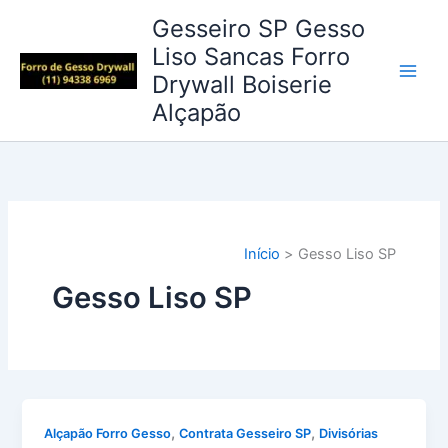
Ir
Gesseiro SP Gesso
para
Liso Sancas Forro
o
Drywall Boiserie
conteúdo
Alçapão
Início
Gesso Liso SP
Gesso Liso SP
,
,
Alçapão Forro Gesso
Contrata Gesseiro SP
Divisórias