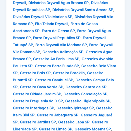
,
,
Drywall
Divisórias Drywall Água Branca SP
Divisórias
,
,
Drywall Republica SP
Divisórias Drywall Santo Amaro SP
,
Divisórias Drywall Vila Mariana SP
Divisórias Drywall Vila
,
,
Romana SP
Fita Telada Drywall
Forro de Gesso
,
,
Acartonado SP
Forro de Gesso SP
Forro Drywall Água
,
,
Branca SP
Forro Drywall Republica SP
Forro Drywall
,
,
Tatuapé SP
Forro Drywall Vila Mariana SP
Forro Drywall
,
,
Vila Romana SP
Gesseiro Aclimação SP
Gesseiro Agua
,
,
Branca SP
Gesseiro AV Faria Lima SP
Gesseiro Avenida
,
,
Paulista SP
Gesseiro Barra Funda SP
Gesseiro Bela Vista
,
,
,
SP
Gesseiro Brás SP
Gesseiro Brooklin
Gesseiro
,
,
Butantã SP
Gesseiro Cambuci SP
Gesseiro Campo Belo
,
,
,
SP
Gesseiro Casa Verde SP
Gesseiro Centro de SP
,
,
Gesseiro Cidade Jardim SP
Gesseiro Consolação SP
,
,
Gesseiro Freguesia do Ó SP
Gesseiro Higienópolis SP
,
,
Gesseiro Interlagos SP
Gesseiro Ipiranga SP
Gesseiro
,
,
Itaim Bibi SP
Gesseiro Jabaquara SP
Gesseiro Jaguaré
,
,
,
SP
Gesseiro Jardins SP
Gesseiro Lapa SP
Gesseiro
,
,
,
Liberdade SP
Gesseiro Limão SP
Gesseiro Moema SP