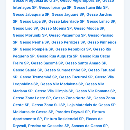
,
,
Gesso Freguesia do Ó SP
Gesso Higienópolis SP
Gesso
,
,
,
Interlagos SP
Gesso Ipiranga SP
Gesso Itaim Bibi SP
,
,
Gesso Jabaquara SP
Gesso Jaguaré SP
Gesso Jardins
,
,
,
,
SP
Gesso Lapa SP
Gesso Liberdade SP
Gesso Limão SP
,
,
,
Gesso Liso SP
Gesso Moema SP
Gesso Mooca SP
,
,
Gesso Morumbi SP
Gesso Pacaembu SP
Gesso Paraíso
,
,
,
SP
Gesso Penha SP
Gesso Perdizes SP
Gesso Pinheiros
,
,
,
SP
Gesso Pompéia SP
Gesso Republica SP
Gesso Rio
,
,
Pequeno SP
Gesso Rua Augusta SP
Gesso Rua Oscar
,
,
,
Freire SP
Gesso Sacomã SP
Gesso Santo Amaro SP
,
,
Gesso Saúde SP
Gesso Sumarezinho SP
Gesso Tatuapé
,
,
,
SP
Gesso Tremembé SP
Gesso Tucuruvi SP
Gesso Vila
,
,
Leopoldina SP
Gesso Vila Madalena SP
Gesso Vila
,
,
,
Mariana SP
Gesso Vila Olimpia SP
Gesso Vila Romana SP
,
,
Gesso Zona Leste SP
Gesso Zona Norte SP
Gesso Zona
,
,
,
Oeste SP
Gesso Zona Sul SP
Loja Materiais de Gesso SP
,
,
Molduras de Gesso SP
Paredes Drywall SP
Pintura
,
,
Apartamento SP
Pintura Residencial SP
Placas de
,
,
,
Drywall
Precisa se Gesseiro SP
Sancas de Gesso SP