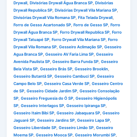
,
,
Drywall
Divisórias Drywall Água Branca SP
Divisórias
,
,
Drywall Republica SP
Divisórias Drywall Vila Mariana SP
,
,
Divisórias Drywall Vila Romana SP
Fita Telada Drywall
,
,
Forro de Gesso Acartonado SP
Forro de Gesso SP
Forro
,
,
Drywall Água Branca SP
Forro Drywall Republica SP
Forro
,
,
Drywall Tatuapé SP
Forro Drywall Vila Mariana SP
Forro
,
,
Drywall Vila Romana SP
Gesseiro Aclimação SP
Gesseiro
,
,
Agua Branca SP
Gesseiro AV Faria Lima SP
Gesseiro
,
,
Avenida Paulista SP
Gesseiro Barra Funda SP
Gesseiro
,
,
,
Bela Vista SP
Gesseiro Brás SP
Gesseiro Brooklin
,
,
Gesseiro Butantã SP
Gesseiro Cambuci SP
Gesseiro
,
,
Campo Belo SP
Gesseiro Casa Verde SP
Gesseiro Centro
,
,
de SP
Gesseiro Cidade Jardim SP
Gesseiro Consolação
,
,
SP
Gesseiro Freguesia do Ó SP
Gesseiro Higienópolis
,
,
,
SP
Gesseiro Interlagos SP
Gesseiro Ipiranga SP
,
,
Gesseiro Itaim Bibi SP
Gesseiro Jabaquara SP
Gesseiro
,
,
,
Jaguaré SP
Gesseiro Jardins SP
Gesseiro Lapa SP
,
,
Gesseiro Liberdade SP
Gesseiro Limão SP
Gesseiro
,
,
,
Moema SP
Gesseiro Mooca SP
Gesseiro Morumbi SP