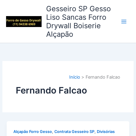
Ir
Gesseiro SP Gesso
para
Liso Sancas Forro
o
Drywall Boiserie
conteúdo
Alçapão
Início
Fernando Falcao
Fernando Falcao
,
,
Alçapão Forro Gesso
Contrata Gesseiro SP
Divisórias