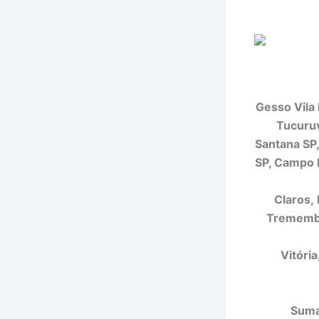
Gesso Vila
Tucuruv
Santana SP,
SP, Campo B
Claros, 
Tremembé 
Vitóri
Suma