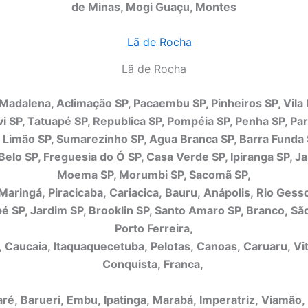
de Minas, Mogi Guaçu, Montes
Lã de Rocha
 Madalena, Aclimação SP, Pacaembu SP, Pinheiros SP, Vila
i SP, Tatuapé SP, Republica SP, Pompéia SP, Penha SP, Par
 Limão SP, Sumarezinho SP, Agua Branca SP, Barra Funda 
elo SP, Freguesia do Ó SP, Casa Verde SP, Ipiranga SP, J
Moema SP, Morumbi SP, Sacomã SP,
Maringá, Piracicaba, Cariacica, Bauru, Anápolis, Rio Ges
SP, Jardim SP, Brooklin SP, Santo Amaro SP, Branco, Sã
Porto Ferreira,
a, Caucaia, Itaquaquecetuba, Pelotas, Canoas, Caruaru, Vit
Conquista, Franca,
ré, Barueri, Embu, Ipatinga, Marabá, Imperatriz, Viamão,