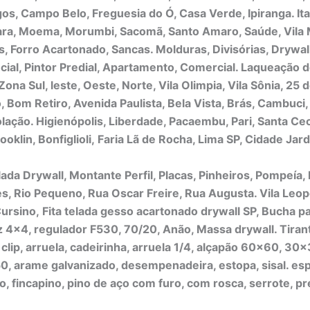
gos, Campo Belo, Freguesia do Ó, Casa Verde, Ipiranga. Ita
ra, Moema, Morumbi, Sacomã, Santo Amaro, Saúde, Vila 
, Forro Acartonado, Sancas. Molduras, Divisórias, Drywall
cial, Pintor Predial, Apartamento, Comercial. Laqueação d
Zona Sul, leste, Oeste, Norte, Vila Olimpia, Vila Sônia, 25 
 Bom Retiro, Avenida Paulista, Bela Vista, Brás, Cambuci
ação. Higienópolis, Liberdade, Pacaembu, Pari, Santa Ceci
ooklin, Bonfiglioli,
Faria Lã de Rocha, Lima SP, Cidade Jard
lada Drywall, Montante Perfil, Placas, Pinheiros, Pompeía
s, Rio Pequeno, Rua Oscar Freire, Rua Augusta. Vila Leop
ursino,
Fita telada gesso acartonado drywall SP, Bucha pa
z 4×4, regulador F530, 70/20, Anão, Massa drywall. Tiran
 clip, arruela, cadeirinha, arruela 1/4, alçapão 60×60, 30
, arame galvanizado, desempenadeira, estopa, sisal. es
, fincapino, pino de aço com furo, com rosca, serrote, pr