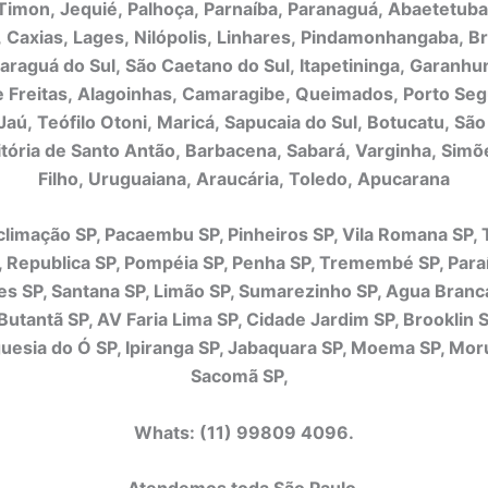
 Timon, Jequié, Palhoça, Parnaíba, Paranaguá, Abaetetuba
, Caxias, Lages, Nilópolis, Linhares, Pindamonhangaba, B
Jaraguá do Sul, São Caetano do Sul, Itapetininga, Garanhun
e Freitas, Alagoinhas, Camaragibe, Queimados, Porto Se
Jaú, Teófilo Otoni, Maricá, Sapucaia do Sul, Botucatu, Sã
itória de Santo Antão, Barbacena, Sabará, Varginha, Simõ
Filho, Uruguaiana, Araucária, Toledo, Apucarana
limação SP, Pacaembu SP, Pinheiros SP, Vila Romana SP, 
, Republica SP, Pompéia SP, Penha SP, Tremembé SP, Paraí
es SP, Santana SP, Limão SP, Sumarezinho SP, Agua Branca
Butantã SP, AV Faria Lima SP, Cidade Jardim SP, Brooklin 
guesia do Ó SP, Ipiranga SP, Jabaquara SP, Moema SP, Mor
Sacomã SP,
Whats: (11) 99809 4096.