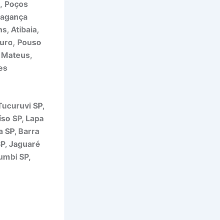
, Poços
ragança
s, Atibaia,
guro, Pouso
o Mateus,
es
Tucuruvi SP,
so SP, Lapa
 SP, Barra
SP, Jaguaré
umbi SP,