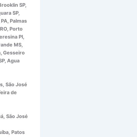
Brooklin SP,
quara SP,
 PA, Palmas
 RO, Porto
eresina PI,
Grande MS,
á, Gesseiro
SP, Agua
s, São José
eira de
uá, São José
íba, Patos