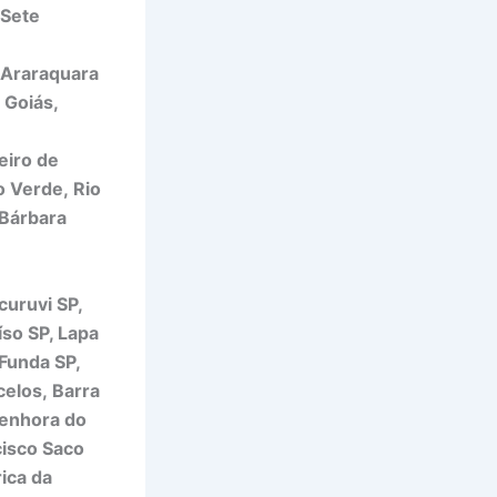
 Sete
, Araraquara
 Goiás,
eiro de
o Verde, Rio
 Bárbara
curuvi SP,
so SP, Lapa
 Funda SP,
celos, Barra
Senhora do
cisco Saco
ica da