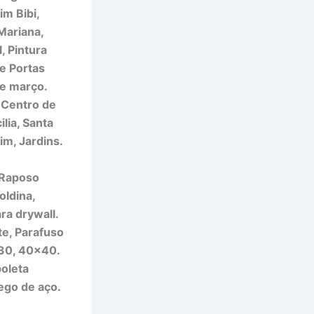
im Bibi,
Mariana,
, Pintura
e Portas
de março.
, Centro de
lia, Santa
im, Jardins.
, Raposo
oldina,
ra drywall.
te, Parafuso
×30, 40×40.
poleta
ego de aço.