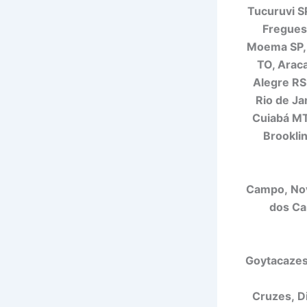
Tucuruvi SP
Freguesi
Moema SP, 
TO, Araca
Alegre RS,
Rio de Ja
Cuiabá MT,
Brookli
Campo, Nov
dos Ca
Goytacazes,
Cruzes, D