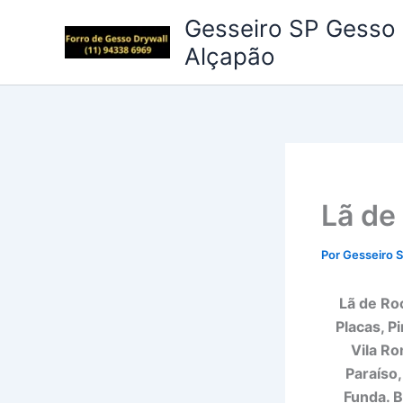
Ir
Gesseiro SP Gesso 
para
Alçapão
o
conteúdo
Lã de
Por
Gesseiro 
Lã de Roc
Placas, P
Vila Ro
Paraíso,
Funda. B