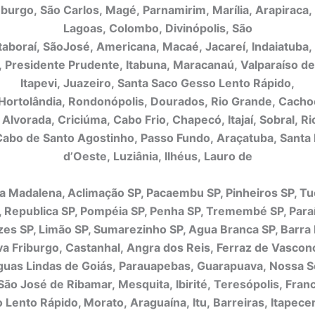
urgo, São Carlos, Magé, Parnamirim, Marília, Arapiraca,
Lagoas, Colombo, Divinópolis, São
taboraí, SãoJosé, Americana, Macaé, Jacareí, Indaiatuba
a, Presidente Prudente, Itabuna, Maracanaú, Valparaíso de
Itapevi, Juazeiro, Santa Saco Gesso Lento Rápido,
 Hortolândia, Rondonópolis, Dourados, Rio Grande, Cacho
 Alvorada, Criciúma, Cabo Frio, Chapecó, Itajaí, Sobral, Ri
Cabo de Santo Agostinho, Passo Fundo, Araçatuba, Santa
d’Oeste, Luziânia, Ilhéus, Lauro de
a Madalena, Aclimação SP, Pacaembu SP, Pinheiros SP, Tu
, Republica SP, Pompéia SP, Penha SP, Tremembé SP, Paraí
zes SP, Limão SP, Sumarezinho SP, Agua Branca SP, Barra
va Friburgo, Castanhal, Angra dos Reis, Ferraz de Vascon
uas Lindas de Goiás, Parauapebas, Guarapuava, Nossa 
São José de Ribamar, Mesquita, Ibirité, Teresópolis, Fran
 Lento Rápido, Morato, Araguaína, Itu, Barreiras, Itapecer