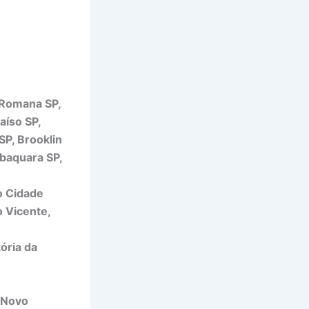
 Romana SP,
aíso SP,
SP, Brooklin
abaquara SP,
so Cidade
o Vicente,
ória da
 Novo