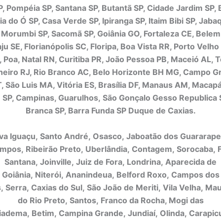
, Pompéia SP, Santana SP, Butantã SP, Cidade Jardim SP, 
a do Ó SP, Casa Verde SP, Ipiranga SP, Itaim Bibi SP, Jaba
Morumbi SP, Sacomã SP, Goiânia GO, Fortaleza CE, Belem
ju SE, Florianópolis SC, Floripa, Boa Vista RR, Porto Velho
 Poa, Natal RN, Curitiba PR, João Pessoa PB, Maceió AL, T
neiro RJ, Rio Branco AC, Belo Horizonte BH MG, Campo 
 São Luis MA, Vitória ES, Brasília DF, Manaus AM, Macap
n SP, Campinas, Guarulhos, São Gonçalo Gesso Republica 
Branca SP, Barra Funda SP Duque de Caxias.
a Iguaçu, Santo André, Osasco, Jaboatão dos Guararape
mpos, Ribeirão Preto, Uberlândia, Contagem, Sorocaba, F
Santana, Joinville, Juiz de Fora, Londrina, Aparecida de
Goiânia, Niterói, Ananindeua, Belford Roxo, Campos dos
 Serra, Caxias do Sul, São João de Meriti, Vila Velha, Ma
do Rio Preto, Santos, Franco da Rocha, Mogi das
iadema, Betim, Campina Grande, Jundiaí, Olinda, Carapicu