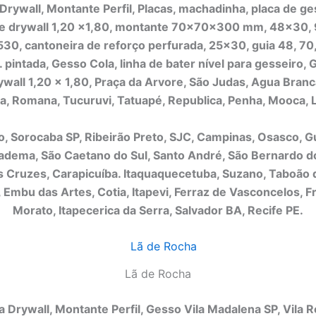
 Drywall, Montante Perfil, Placas, machadinha, placa de 
de drywall 1,20 x1,80, montante 70x70x300 mm, 48×30,
530, cantoneira de reforço perfurada, 25×30, guia 48, 70,
. pintada, Gesso Cola, linha de bater nível para gesseiro, G
ywall 1,20 x 1,80, Praça da Arvore, São Judas, Agua Branca
a, Romana, Tucuruvi, Tatuapé, Republica, Penha, Mooca, 
o, Sorocaba SP, Ribeirão Preto, SJC, Campinas, Osasco, G
adema, São Caetano do Sul, Santo André, São Bernardo 
 Cruzes, Carapicuíba. Itaquaquecetuba, Suzano, Taboão 
, Embu das Artes, Cotia, Itapevi, Ferraz de Vasconcelos, F
Morato, Itapecerica da Serra, Salvador BA, Recife PE.
Lã de Rocha
da Drywall, Montante Perfil, Gesso Vila Madalena SP, Vila 