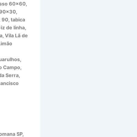
gesso 60×60,
 90×30,
 90, tabica
iz de linha,
, Vila Lã de
Limão
uarulhos,
do Campo,
da Serra,
rancisco
Romana SP,