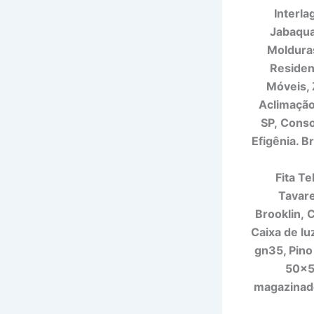
Interla
Jabaqua
Molduras
Residen
Móveis, 
Aclimação,
SP,
Consol
Efigênia. Br
Fita Te
Tavare
Brooklin,
C
Caixa de lu
gn35, Pino
50×50
magazinado