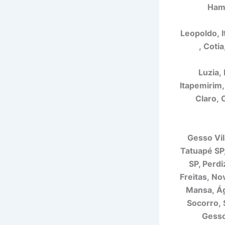
Hamb
Leopoldo, I
, Coti
Luzia,
Itapemirim,
Claro, 
Gesso Vil
Tatuapé SP
SP, Perdi
Freitas, No
Mansa, Ág
Socorro, 
Gesso