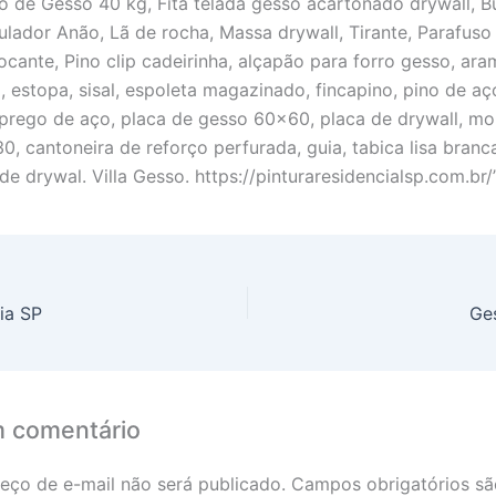
co de Gesso 40 kg, Fita telada gesso acartonado drywall, 
gulador Anão, Lã de rocha, Massa drywall, Tirante, Parafuso
ocante, Pino clip cadeirinha, alçapão para forro gesso, ara
, estopa, sisal, espoleta magazinado, fincapino, pino de aç
prego de aço, placa de gesso 60×60, placa de drywall, mo
0, cantoneira de reforço perfurada, guia, tabica lisa branc
de drywal. Villa Gesso. https://pinturaresidencialsp.com.br/
ia SP
Ge
m comentário
eço de e-mail não será publicado.
Campos obrigatórios s