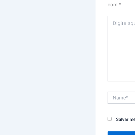
com
*
Digite
aqui...
Name*
Salvar m