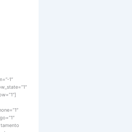
m=”-1″
ow_state=”1″
ow=”1″]
hone=”1″
go=”1″
rtamento