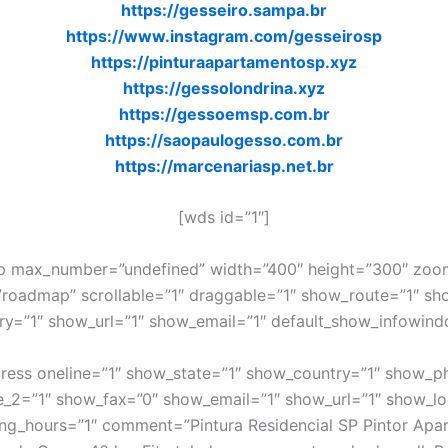
https://gesseiro.sampa.br
https://www.instagram.com/gesseirosp
https://pinturaapartamentosp.xyz
https://gessolondrina.xyz
https://gessoemsp.com.br
https://saopaulogesso.com.br
https://marcenariasp.net.br
[wds id=”1″]
 max_number=”undefined” width=”400″ height=”300″ zoo
roadmap” scrollable=”1″ draggable=”1″ show_route=”1″ sh
y=”1″ show_url=”1″ show_email=”1″ default_show_infowind
ess oneline=”1″ show_state=”1″ show_country=”1″ show_p
_2=”1″ show_fax=”0″ show_email=”1″ show_url=”1″ show_lo
ng_hours=”1″ comment=”Pintura Residencial SP Pintor Apa