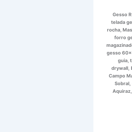
Gesso Ru
telada g
rocha, Mass
forro g
magazinado
gesso 60×6
guia, 
drywall, 
Campo Maio
Sobral,
Aquiraz,