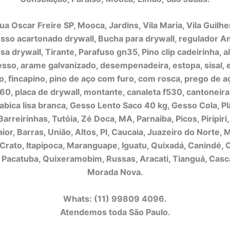
a Oscar Freire SP, Mooca, Jardins, Vila Maria, Vila Guilhe
esso acartonado drywall, Bucha para drywall, regulador An
a drywall, Tirante, Parafuso gn35, Pino clip cadeirinha, 
esso, arame galvanizado, desempenadeira, estopa, sisal, 
, fincapino, pino de aço com furo, com rosca, prego de aç
0, placa de drywall, montante, canaleta f530, cantoneira
tabica lisa branca, Gesso Lento Saco 40 kg, Gesso Cola, P
Barreirinhas, Tutóia, Zé Doca, MA, Parnaiba, Picos, Piripiri,
r, Barras, União, Altos, PI, Caucaia, Juazeiro do Norte,
 Crato, Itapipoca, Maranguape, Iguatu, Quixadá, Canindé, 
 Pacatuba, Quixeramobim, Russas, Aracati, Tianguá, Casca
Morada Nova.
Whats: (11) 99809 4096.
Atendemos toda São Paulo.