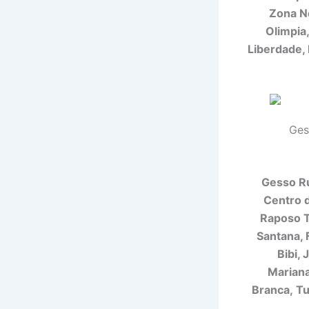
Zona No
Olimpia,
Liberdade, 
Ges
Gesso Ru
Centro d
Raposo T
Santana, F
Bibi,
Mariana
Branca, Tu