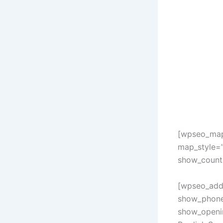
[wpseo_map
map_style=”
show_countr
[wpseo_addr
show_phone
show_openi