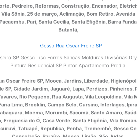
rte, Pedreiro, Reformas, Construção, Encanador, Eletricis
 Vila Sônia, 25 de março, Aclimação, Bom Retiro, Avenida 
Pacaembu, Pari, Santa Cecilia, Santa Efigênia, Barra Funda, 
Butantã,
seiro SP Gesso Liso Forros Sancas Molduras Divisórias Dry
Pintura Residencial SP Pintor Apartamento Predial
a Oscar Freire SP, Mooca, Jardins, Liberdade, Higienópol
e SP, Cidade Jardim, Jaguaré, Lapa, Perdizes, Pinheiros,
avares, Rio Pequeno, Rua Augusta, Vila Leopoldina, Vila 
aria Lima, Brooklin, Campo Belo, Cursino, Interlagos, Ipir
 Jabaquara, Moema, Morumbi, Sacomã, Santo Amaro, Saúde
, Freguesia do Ó, Casa Verde, Santa Efigênia, Vila Roma
curuvi, Tatuapé, Republica, Penha, Tremembé, Gesso Ce
Consolação, Paraí
so, Mooca, Limão, São Judas.