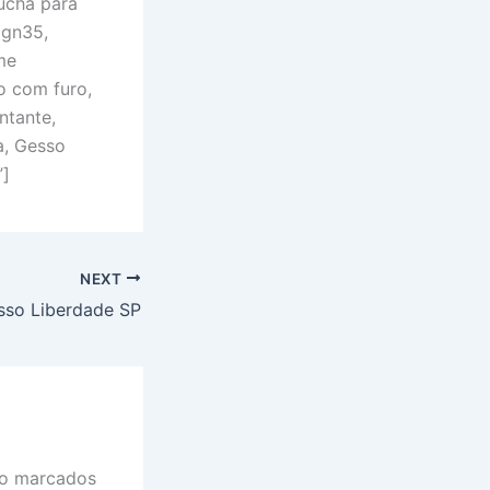
Bucha para
 gn35,
me
o com furo,
ntante,
a, Gesso
”]
NEXT
sso Liberdade SP
ão marcados