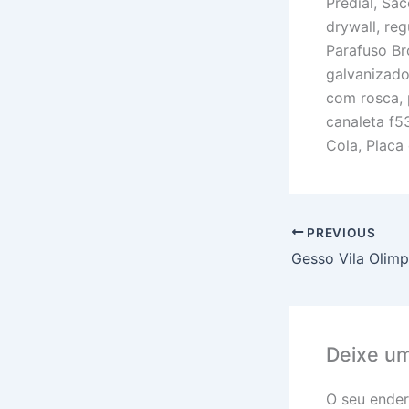
Predial, Sa
drywall, re
Parafuso Br
galvanizado
com rosca, 
canaleta f53
Cola, Placa 
PREVIOUS
Gesso Vila Olimp
Deixe u
O seu ender