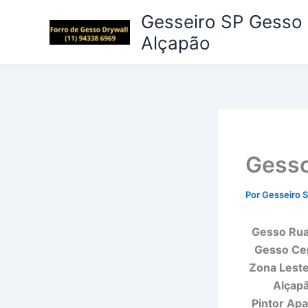
Ir
Gesseiro SP Gesso 
para
Alçapão
o
conteúdo
Gesso
Por
Gesseiro 
Gesso Rua 
Gesso Cen
Zona Leste,
Alçapã
Pintor Apa