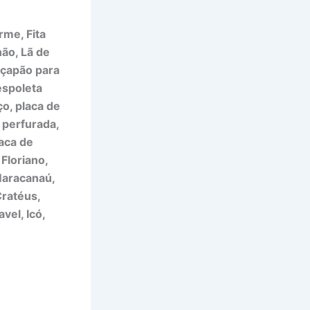
rme, Fita
ão, Lã de
alçapão para
espoleta
o, placa de
 perfurada,
laca de
 Floriano,
 Maracanaú,
Cratéus,
vel, Icó,