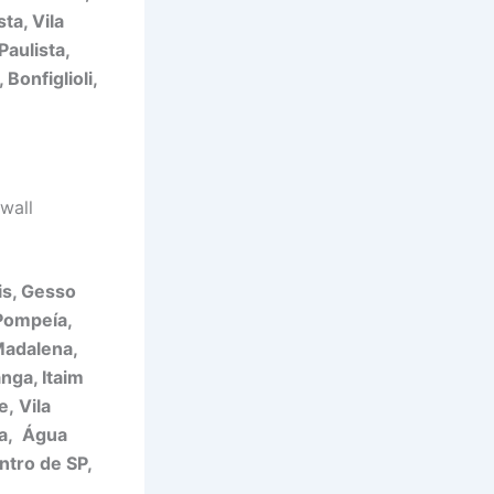
ta, Vila
Paulista,
Bonfiglioli,
wall
is, Gesso
 Pompeía,
Madalena,
anga, Itaim
, Vila
na, Água
ntro de SP,