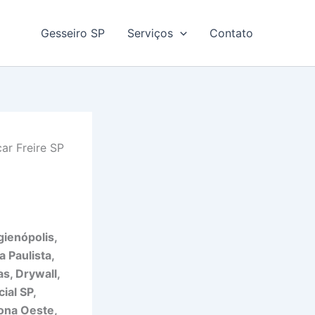
Gesseiro SP
Serviços
Contato
ar Freire SP
gienópolis,
 Paulista,
as, Drywall,
ial SP,
Zona Oeste,