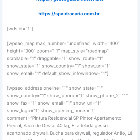
https://spvidracaria.com.br
[wds id=”1″]
[wpseo_map max_number=”undefined” width=”400″
height=”300″ zoom=”-1″ map_style=”roadmap”
scrollable=”1″ draggable=”1″ show_route=”1″
show_state=”1″ show_country=”1″ show_url=”1″
show_email=”1″ default_show_infowindow=”1″]
[wpseo_address oneline=”1″ show_state=”1″
show_country=”1″ show_phone=”1″ show_phone_2=”1″
show_fax=”1″ show_email=”1″ show_url=”1″
show_logo=”1″ show_opening_hours=”1″
comment=”Pintura Residencial SP Pintor Apartamento
Predial, Saco de Gesso 40 kg, Fita telada gesso
acartonado drywall, Bucha para drywall, regulador Anão, Lã