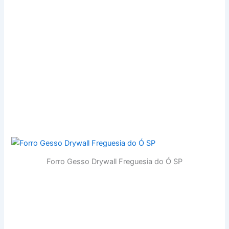
Tavares, Rio Pequeno, Rua Oscar Freire, Rua Augusta,
Vila Leopoldina, Vila Madalena, Santana, Faria Lima,
Brooklin, Campo Belo, Cursino, Interlagos, São Paulo,
Sorocaba SP, Ribeirão Preto, SJC, Campinas, Osasco,
Guarulhos, Mauá, Diadema, ABC, São Caetano do Sul,
Santo André, São Bernardo do Campo, Mogi das Cruzes,
Carapicuíba, Itaquaquecetuba, Suzano, Taboão da Serra,
Barueri, Embu das Artes, Cotia, Itapevi, Ferraz de
Vasconcelos, Francisco Morato, Itapecerica da Serra,
Salvador.
Forro Gesso Drywall Freguesia do Ó SP
Gesseiro Freguesia do Ó SP, Casa Verde SP, Ipiranga SP,
Itaim Bibi SP, Jabaquara SP, Moema SP, Morumbi SP,
Sacomã SP, Goiânia GO, Fortaleza CE, Belem PA, Palmas
TO, Aracaju SE, Florianópolis SC, Floripa, Boa Vista RR,