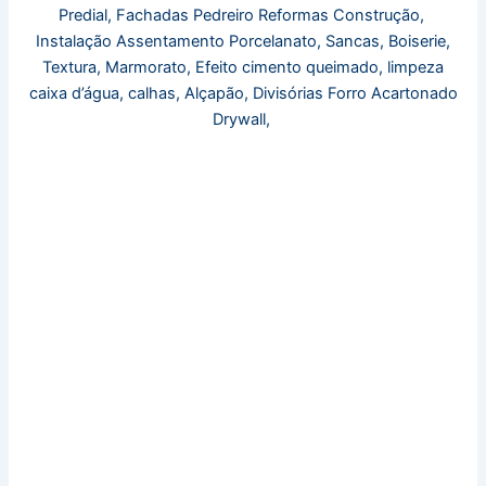
Predial, Fachadas Pedreiro Reformas Construção,
Instalação Assentamento Porcelanato, Sancas, Boiserie,
Textura, Marmorato, Efeito cimento queimado, limpeza
caixa d’água, calhas, Alçapão, Divisórias Forro Acartonado
Drywall,
Gesseiro Freguesia do Ó SP, Casa Verde, Ipiranga, Itaim
Bibi, Jabaquara, Moema, Morumbi, Sacomã, Santo Amaro,
Saúde, Vila Mariana, Gesso, Molduras, Forro Acartonado,
Sancas, Molduras, Divisórias, Drywall, Pintura
Residencial, Pintor Predial, Apartamento, Comercial,
Laqueação de Portas Móveis, Zona Sul, leste, Oeste,
Norte, Vila Olimpia, Vila Sônia, 25 de março, Aclimação,
Bom Retiro, Avenida Paulista, Bela Vista, Brás, Cambuci,
Centro de SP, Consolação, Higienópolis, Liberdade,
Pacaembu, Pari, Santa Cecilia, Santa Efigênia, Barra
Funda, Bonfiglioli, Butantã, Cidade Jardim, Jaguaré,
Jardins, Lapa, Perdizes, Pinheiros, Pompeía, Raposo