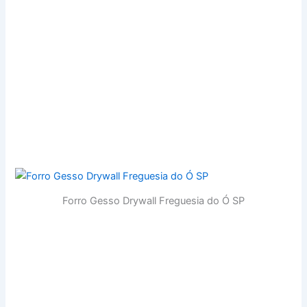
ndaiatuba, Araraquara, Cotia, Presidente
Prudente, Itabuna, Maracanaú, Valparaíso de Goiás,
Itapevi, Juazeiro, Santa
Luzia, Hortolândia, Rondonópolis, Dourados, Rio
Grande, Cachoeiro de
Itapemirim, Alvorada, Criciúma, Cabo
Frio, Chapecó, Itajaí, Sobral, Rio Verde, Rio Claro, Cabo
de Santo Agostinho, Passo Fundo, Araçatuba, Santa
Bárbara d’Oeste, Luziânia, Ilhéus, Lauro de
Forro Gesso Drywall Freguesia do Ó SP
Freitas, Nova Friburgo, Castanhal, Angra dos Reis, Ferraz
de Vasconcelos, Barra Mansa, Águas Lindas de
Goiás, Parauapebas, Guarapuava, Nossa Senhora do
Socorro, São José de
Ribamar, Mesquita, Ibirité, Teresópolis, Francisco