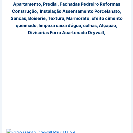
Apartamento, Predial, Fachadas Pedreiro Reformas
Construção, Instalação Assentamento Porcelanato,
Sancas, Boiserie, Textura, Marmorato, Efeito cimento
queimado, limpeza caixa d’água, calhas, Alçapão,
Divisórias Forro Acartonado Drywall,
Zona Leste, Zona Sul, Sancas, Molduras, Divisórias,
Drywall, Alçapão, Forro Acartonado, Tabicado, Zona Sul,
Pintura Residencial SP, Pintor Apartamento, Pintura
Comercial, Pintor Predial, Zona leste, Zona Oeste, Zona
Norte, Marcenaria, Marceneiro, Piso Laminado,
Instalação de Portas, Guarnição, Vidraçaria, Vidraceiro,
Box para banheiros, Pedreiro, Reformas, Construção,
Encanador, Eletricista, Vila Olimpia, Vila Sônia, 25 de
março, Aclimação, Bom Retiro, Avenida Paulista, Bela
Vista, Brás, Cambuci, Centro de SP, Consolação,
Higienópolis, Liberdade, Pacaembu, Pari, Santa Cecilia,
Santa Efigênia, Barra Funda, Bonfiglioli, Butantã,