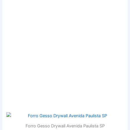
magazinado, fincapino, pino de aço com furo, com rosca,
prego de aço, placa de gesso 60×60, placa de drywall,
montante, canaleta f530, cantoneira de reforço
perfurada, guia, tabica lisa branca pintada, Gesso Lento
Saco 40 kg, Gesso Cola, Placa de drywall, SP
Campinas, Quirinópolis, Niquelândia, Porangatu,
Morrinhos,
https://www.threads.net/@gessolondrina
Goianira, Itaberaí, Uruaçu, Santa Helena de Goiás, Posse,
Goiatuba, São Luís de Montes Belos, Iporá, Padre
Bernardo, Pires do Rio, Minaçu, Bela Vista de Goiás,
Nerópolis, Palmeiras de Goiás.
https://pinturaresidencialsp.com.br/
https://pintor-residencial.com
https://gesseirosp.com
Forro Gesso Drywall Avenida Paulista SP