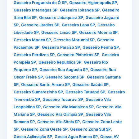
,
,
Gesseiro Freguesia do Ó SP
Gesseiro Higienópolis SP
,
,
Gesseiro Interlagos SP
Gesseiro Ipiranga SP
Gesseiro
,
,
Itaim Bibi SP
Gesseiro Jabaquara SP
Gesseiro Jaguaré
,
,
,
SP
Gesseiro Jardins SP
Gesseiro Lapa SP
Gesseiro
,
,
,
Liberdade SP
Gesseiro Limão SP
Gesseiro Moema SP
,
,
Gesseiro Mooca SP
Gesseiro Morumbi SP
Gesseiro
,
,
,
Pacaembu SP
Gesseiro Paraíso SP
Gesseiro Penha SP
,
,
Gesseiro Perdizes SP
Gesseiro Pinheiros SP
Gesseiro
,
,
Pompéia SP
Gesseiro Republica SP
Gesseiro Rio
,
,
Pequeno SP
Gesseiro Rua Augusta SP
Gesseiro Rua
,
,
Oscar Freire SP
Gesseiro Sacomã SP
Gesseiro Santana
,
,
,
SP
Gesseiro Santo Amaro SP
Gesseiro Saúde SP
,
,
Gesseiro Sumarezinho SP
Gesseiro Tatuapé SP
Gesseiro
,
,
Tremembé SP
Gesseiro Tucuruvi SP
Gesseiro Vila
,
,
Leopoldina SP
Gesseiro Vila Madalena SP
Gesseiro Vila
,
,
Mariana SP
Gesseiro Vila Olimpia SP
Gesseiro Vila
,
,
Romana SP
Gesseiro Vila Sônia SP
Gesseiro Zona Leste
,
,
,
SP
Gesseiro Zona Oeste SP
Gesseiro Zona Sul SP
,
,
Gesso Aclimação SP
Gesso Agua Branca SP
Gesso AV