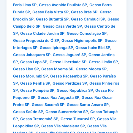
,
,
Faria Lima SP
Gesso Avenida Paulista SP
Gesso Barra
,
,
,
Funda SP
Gesso Bela Vista SP
Gesso Brás SP
Gesso
,
,
,
Brooklin SP
Gesso Butantã SP
Gesso Cambuci SP
Gesso
,
,
Campo Belo SP
Gesso Casa Verde SP
Gesso Centro de
,
,
,
SP
Gesso Cidade Jardim SP
Gesso Consolação SP
,
,
Gesso Freguesia do Ó SP
Gesso Higienópolis SP
Gesso
,
,
,
Interlagos SP
Gesso Ipiranga SP
Gesso Itaim Bibi SP
,
,
Gesso Jabaquara SP
Gesso Jaguaré SP
Gesso Jardins
,
,
,
,
SP
Gesso Lapa SP
Gesso Liberdade SP
Gesso Limão SP
,
,
,
Gesso Liso SP
Gesso Moema SP
Gesso Mooca SP
,
,
Gesso Morumbi SP
Gesso Pacaembu SP
Gesso Paraíso
,
,
,
SP
Gesso Penha SP
Gesso Perdizes SP
Gesso Pinheiros
,
,
,
SP
Gesso Pompéia SP
Gesso Republica SP
Gesso Rio
,
,
Pequeno SP
Gesso Rua Augusta SP
Gesso Rua Oscar
,
,
,
Freire SP
Gesso Sacomã SP
Gesso Santo Amaro SP
,
,
Gesso Saúde SP
Gesso Sumarezinho SP
Gesso Tatuapé
,
,
,
SP
Gesso Tremembé SP
Gesso Tucuruvi SP
Gesso Vila
,
,
Leopoldina SP
Gesso Vila Madalena SP
Gesso Vila
,
,
,