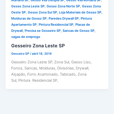
Mariana SP
Gesso Vila Olimpia SP
Gesso Vila Romana SP
,
,
Gesso Zona Leste SP
Gesso Zona Norte SP
Gesso Zona
,
,
,
Oeste SP
Gesso Zona Sul SP
Loja Materiais de Gesso SP
,
,
Molduras de Gesso SP
Paredes Drywall SP
Pintura
,
,
Apartamento SP
Pintura Residencial SP
Placas de
,
,
,
Drywall
Precisa se Gesseiro SP
Sancas de Gesso SP
vagas de emprego
Gesseiro Zona Leste SP
Gesseiro SP
/
abril 18, 2019
Gesseiro Zona Leste SP, Zona Sul, Gesso Liso,
Forros, Sancas, Molduras, Divisórias, Drywall,
Alçapão, Forro Acartonado, Tabicado, Zona
Sul, Pintura Residencial SP,