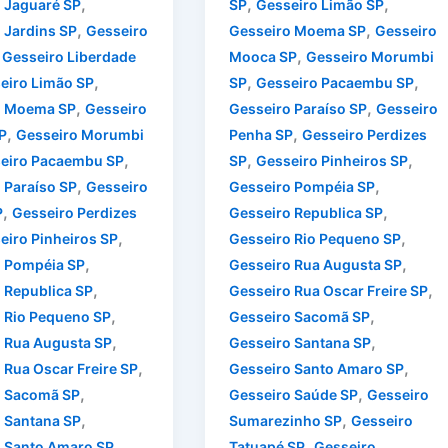
,
,
,
 Jaguaré SP
SP
Gesseiro Limão SP
,
,
 Jardins SP
Gesseiro
Gesseiro Moema SP
Gesseiro
,
,
Gesseiro Liberdade
Mooca SP
Gesseiro Morumbi
,
,
,
eiro Limão SP
SP
Gesseiro Pacaembu SP
,
,
o Moema SP
Gesseiro
Gesseiro Paraíso SP
Gesseiro
,
,
P
Gesseiro Morumbi
Penha SP
Gesseiro Perdizes
,
,
,
eiro Pacaembu SP
SP
Gesseiro Pinheiros SP
,
,
 Paraíso SP
Gesseiro
Gesseiro Pompéia SP
,
,
P
Gesseiro Perdizes
Gesseiro Republica SP
,
,
eiro Pinheiros SP
Gesseiro Rio Pequeno SP
,
,
o Pompéia SP
Gesseiro Rua Augusta SP
,
,
 Republica SP
Gesseiro Rua Oscar Freire SP
,
,
 Rio Pequeno SP
Gesseiro Sacomã SP
,
,
 Rua Augusta SP
Gesseiro Santana SP
,
,
 Rua Oscar Freire SP
Gesseiro Santo Amaro SP
,
,
o Sacomã SP
Gesseiro Saúde SP
Gesseiro
,
,
 Santana SP
Sumarezinho SP
Gesseiro
,
,
 Santo Amaro SP
Tatuapé SP
Gesseiro