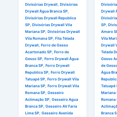
,
Divisórias Drywall
Divisórias
Divisóri
,
Drywall Água Branca SP
Drywall 
Divisórias Drywall Republica
Divisóri
,
,
SP
Divisórias Drywall Vila
SP
Divi
,
Mariana SP
Divisórias Drywall
Amaro S
,
Vila Romana SP
Fita Telada
Vila Mar
,
Drywall
Forro de Gesso
Drywall 
,
Acartonado SP
Forro de
Telada D
,
Gesso SP
Forro Drywall Água
Gesso A
,
Branca SP
Forro Drywall
de Gess
,
Republica SP
Forro Drywall
Água Br
,
Tatuapé SP
Forro Drywall Vila
Republic
,
Mariana SP
Forro Drywall Vila
Tatuapé 
,
Romana SP
Gesseiro
Mariana
,
Aclimação SP
Gesseiro Agua
Romana 
,
Branca SP
Gesseiro AV Faria
Aclimaç
,
Lima SP
Gesseiro Avenida
Branca S