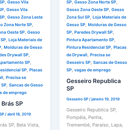
,
,
,
 SP
Gesso Vila
SP
Gesso Zona Norte SP
,
,
SP
Gesso Vila
Gesso Zona Oeste SP
Gesso
,
,
SP
Gesso Zona Leste
Zona Sul SP
Loja Materiais de
,
,
o Zona Norte SP
Gesso SP
Molduras de Gesso
,
,
,
ona Oeste SP
Gesso
SP
Paredes Drywall SP
,
,
 SP
Loja Materiais de
Pintura Apartamento SP
,
,
P
Molduras de Gesso
Pintura Residencial SP
Placas
,
,
des Drywall SP
de Drywall
Precisa se
,
,
Apartamento SP
Gesseiro SP
Sancas de Gesso
,
,
Residencial SP
Placas
SP
vagas de emprego
,
ll
Precisa se
Gesseiro Republica
,
 SP
Sancas de Gesso
SP
s de emprego
Gesseiro SP
/
janeiro 19, 2019
 Brás SP
Gesseiro Republica SP,
 SP
/
abril 18, 2019
Pompéia, Penha,
ás SP, Bela Vista,
Tremembé, Paraíso, Lapa,