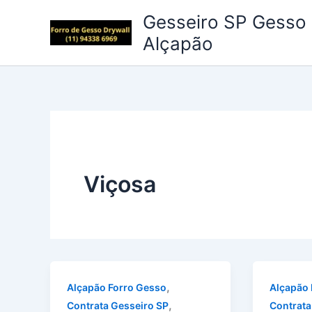
Ir
Gesseiro SP Gesso 
para
Alçapão
o
conteúdo
Viçosa
,
Alçapão Forro Gesso
Alçapão 
,
Contrata Gesseiro SP
Contrata