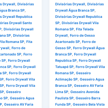
,
,
as Drywall
Divisórias
Divisórias Drywall
Divisórias
,
,
Água Branca SP
Drywall Água Branca SP
as Drywall Republica
Divisórias Drywall Republica
,
sórias Drywall Santo
SP
Divisórias Drywall Vila
,
,
P
Divisórias Drywall
Romana SP
Fita Telada
,
,
iana SP
Divisórias
Drywall
Forro de Gesso
,
,
Vila Romana SP
Fita
Acartonado SP
Forro de
,
,
rywall
Forro de
Gesso SP
Forro Drywall Água
,
,
cartonado SP
Forro
Branca SP
Forro Drywall
,
,
o SP
Forro Drywall
Republica SP
Forro Drywall
,
,
anca SP
Forro Drywall
Tatuapé SP
Forro Drywall Vila
,
,
a SP
Forro Drywall
Romana SP
Gesseiro
,
,
SP
Forro Drywall Vila
Aclimação SP
Gesseiro Agua
,
,
 SP
Forro Drywall Vila
Branca SP
Gesseiro AV Faria
,
,
SP
Gesseiro
Lima SP
Gesseiro Avenida
,
,
ão SP
Gesseiro Agua
Paulista SP
Gesseiro Barra
,
,
P
Gesseiro AV Faria
Funda SP
Gesseiro Bela Vista