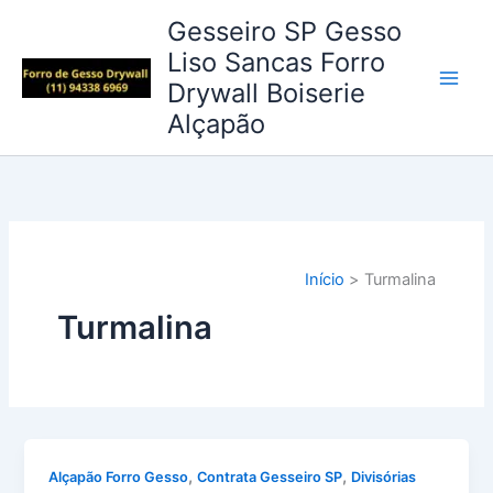
Ir
Gesseiro SP Gesso
para
Liso Sancas Forro
o
Drywall Boiserie
conteúdo
Alçapão
Início
Turmalina
Turmalina
,
,
Alçapão Forro Gesso
Contrata Gesseiro SP
Divisórias