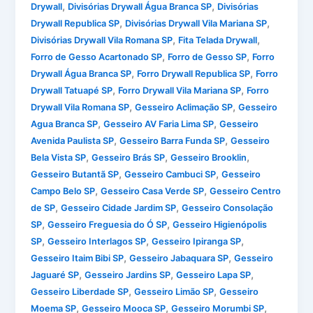
,
,
Drywall
Divisórias Drywall Água Branca SP
Divisórias
,
,
Drywall Republica SP
Divisórias Drywall Vila Mariana SP
,
,
Divisórias Drywall Vila Romana SP
Fita Telada Drywall
,
,
Forro de Gesso Acartonado SP
Forro de Gesso SP
Forro
,
,
Drywall Água Branca SP
Forro Drywall Republica SP
Forro
,
,
Drywall Tatuapé SP
Forro Drywall Vila Mariana SP
Forro
,
,
Drywall Vila Romana SP
Gesseiro Aclimação SP
Gesseiro
,
,
Agua Branca SP
Gesseiro AV Faria Lima SP
Gesseiro
,
,
Avenida Paulista SP
Gesseiro Barra Funda SP
Gesseiro
,
,
,
Bela Vista SP
Gesseiro Brás SP
Gesseiro Brooklin
,
,
Gesseiro Butantã SP
Gesseiro Cambuci SP
Gesseiro
,
,
Campo Belo SP
Gesseiro Casa Verde SP
Gesseiro Centro
,
,
de SP
Gesseiro Cidade Jardim SP
Gesseiro Consolação
,
,
SP
Gesseiro Freguesia do Ó SP
Gesseiro Higienópolis
,
,
,
SP
Gesseiro Interlagos SP
Gesseiro Ipiranga SP
,
,
Gesseiro Itaim Bibi SP
Gesseiro Jabaquara SP
Gesseiro
,
,
,
Jaguaré SP
Gesseiro Jardins SP
Gesseiro Lapa SP
,
,
Gesseiro Liberdade SP
Gesseiro Limão SP
Gesseiro
,
,
,
Moema SP
Gesseiro Mooca SP
Gesseiro Morumbi SP