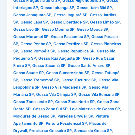
,
,
Gesso Freguesia do Ó SP
Gesso Higienópolis SP
Gesso
,
,
,
Interlagos SP
Gesso Ipiranga SP
Gesso Itaim Bibi SP
,
,
Gesso Jabaquara SP
Gesso Jaguaré SP
Gesso Jardins
,
,
,
,
SP
Gesso Lapa SP
Gesso Liberdade SP
Gesso Limão SP
,
,
,
Gesso Liso SP
Gesso Moema SP
Gesso Mooca SP
,
,
Gesso Morumbi SP
Gesso Pacaembu SP
Gesso Paraíso
,
,
,
SP
Gesso Penha SP
Gesso Perdizes SP
Gesso Pinheiros
,
,
,
SP
Gesso Pompéia SP
Gesso Republica SP
Gesso Rio
,
,
Pequeno SP
Gesso Rua Augusta SP
Gesso Rua Oscar
,
,
,
Freire SP
Gesso Sacomã SP
Gesso Santo Amaro SP
,
,
Gesso Saúde SP
Gesso Sumarezinho SP
Gesso Tatuapé
,
,
,
SP
Gesso Tremembé SP
Gesso Tucuruvi SP
Gesso Vila
,
,
Leopoldina SP
Gesso Vila Madalena SP
Gesso Vila
,
,
,
Mariana SP
Gesso Vila Olimpia SP
Gesso Vila Romana SP
,
,
Gesso Zona Leste SP
Gesso Zona Norte SP
Gesso Zona
,
,
,
Oeste SP
Gesso Zona Sul SP
Loja Materiais de Gesso SP
,
,
Molduras de Gesso SP
Paredes Drywall SP
Pintura
,
,
Apartamento SP
Pintura Residencial SP
Placas de
,
,
,
Drywall
Precisa se Gesseiro SP
Sancas de Gesso SP