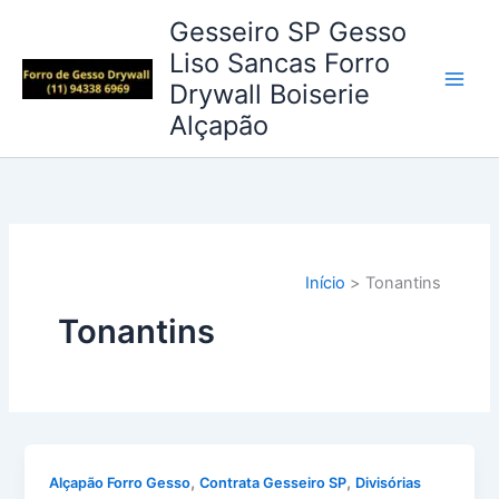
Ir
Gesseiro SP Gesso
para
Liso Sancas Forro
o
Drywall Boiserie
conteúdo
Alçapão
Início
Tonantins
Tonantins
,
,
Alçapão Forro Gesso
Contrata Gesseiro SP
Divisórias