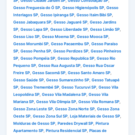
,
,
,
SP
Gesso Cidade Jardim SP
Gesso Consolação SP
,
,
Gesso Freguesia do Ó SP
Gesso Higienópolis SP
Gesso
,
,
,
Interlagos SP
Gesso Ipiranga SP
Gesso Itaim Bibi SP
,
,
Gesso Jabaquara SP
Gesso Jaguaré SP
Gesso Jardins
,
,
,
,
SP
Gesso Lapa SP
Gesso Liberdade SP
Gesso Limão SP
,
,
,
Gesso Liso SP
Gesso Moema SP
Gesso Mooca SP
,
,
Gesso Morumbi SP
Gesso Pacaembu SP
Gesso Paraíso
,
,
,
SP
Gesso Penha SP
Gesso Perdizes SP
Gesso Pinheiros
,
,
,
SP
Gesso Pompéia SP
Gesso Republica SP
Gesso Rio
,
,
Pequeno SP
Gesso Rua Augusta SP
Gesso Rua Oscar
,
,
,
Freire SP
Gesso Sacomã SP
Gesso Santo Amaro SP
,
,
Gesso Saúde SP
Gesso Sumarezinho SP
Gesso Tatuapé
,
,
,
SP
Gesso Tremembé SP
Gesso Tucuruvi SP
Gesso Vila
,
,
Leopoldina SP
Gesso Vila Madalena SP
Gesso Vila
,
,
,
Mariana SP
Gesso Vila Olimpia SP
Gesso Vila Romana SP
,
,
Gesso Zona Leste SP
Gesso Zona Norte SP
Gesso Zona
,
,
,
Oeste SP
Gesso Zona Sul SP
Loja Materiais de Gesso SP
,
,
Molduras de Gesso SP
Paredes Drywall SP
Pintura
,
,
Apartamento SP
Pintura Residencial SP
Placas de