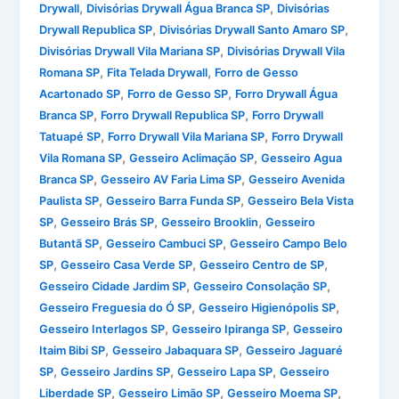
,
,
Drywall
Divisórias Drywall Água Branca SP
Divisórias
,
,
Drywall Republica SP
Divisórias Drywall Santo Amaro SP
,
Divisórias Drywall Vila Mariana SP
Divisórias Drywall Vila
,
,
Romana SP
Fita Telada Drywall
Forro de Gesso
,
,
Acartonado SP
Forro de Gesso SP
Forro Drywall Água
,
,
Branca SP
Forro Drywall Republica SP
Forro Drywall
,
,
Tatuapé SP
Forro Drywall Vila Mariana SP
Forro Drywall
,
,
Vila Romana SP
Gesseiro Aclimação SP
Gesseiro Agua
,
,
Branca SP
Gesseiro AV Faria Lima SP
Gesseiro Avenida
,
,
Paulista SP
Gesseiro Barra Funda SP
Gesseiro Bela Vista
,
,
,
SP
Gesseiro Brás SP
Gesseiro Brooklin
Gesseiro
,
,
Butantã SP
Gesseiro Cambuci SP
Gesseiro Campo Belo
,
,
,
SP
Gesseiro Casa Verde SP
Gesseiro Centro de SP
,
,
Gesseiro Cidade Jardim SP
Gesseiro Consolação SP
,
,
Gesseiro Freguesia do Ó SP
Gesseiro Higienópolis SP
,
,
Gesseiro Interlagos SP
Gesseiro Ipiranga SP
Gesseiro
,
,
Itaim Bibi SP
Gesseiro Jabaquara SP
Gesseiro Jaguaré
,
,
,
SP
Gesseiro Jardins SP
Gesseiro Lapa SP
Gesseiro
,
,
,
Liberdade SP
Gesseiro Limão SP
Gesseiro Moema SP