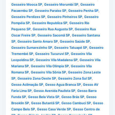
,
,
Gesseiro Mooca SP
Gesseiro Morumbi SP
Gesseiro
,
,
,
Pacaembu SP
Gesseiro Paraíso SP
Gesseiro Penha SP
,
,
Gesseiro Perdizes SP
Gesseiro Pinheiros SP
Gesseiro
,
,
Pompéia SP
Gesseiro Republica SP
Gesseiro Rio
,
,
Pequeno SP
Gesseiro Rua Augusta SP
Gesseiro Rua
,
,
Oscar Freire SP
Gesseiro Sacomã SP
Gesseiro Santana
,
,
,
SP
Gesseiro Santo Amaro SP
Gesseiro Saúde SP
,
,
Gesseiro Sumarezinho SP
Gesseiro Tatuapé SP
Gesseiro
,
,
Tremembé SP
Gesseiro Tucuruvi SP
Gesseiro Vila
,
,
Leopoldina SP
Gesseiro Vila Madalena SP
Gesseiro Vila
,
,
Mariana SP
Gesseiro Vila Olimpia SP
Gesseiro Vila
,
,
Romana SP
Gesseiro Vila Sônia SP
Gesseiro Zona Leste
,
,
,
SP
Gesseiro Zona Oeste SP
Gesseiro Zona Sul SP
,
,
Gesso Aclimação SP
Gesso Agua Branca SP
Gesso AV
,
,
Faria Lima SP
Gesso Avenida Paulista SP
Gesso Barra
,
,
,
Funda SP
Gesso Bela Vista SP
Gesso Brás SP
Gesso
,
,
,
Brooklin SP
Gesso Butantã SP
Gesso Cambuci SP
Gesso
,
,
Campo Belo SP
Gesso Casa Verde SP
Gesso Centro de