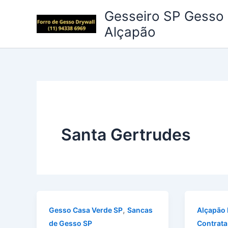
Ir
Gesseiro SP Gesso 
para
Alçapão
o
conteúdo
Santa Gertrudes
,
Gesso Casa Verde SP
Sancas
Alçapão 
de Gesso SP
Contrata