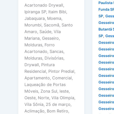
Paulista
Acartonado Drywall,
Funda S
Ipiranga SP, Itaim Bibi,
,
SP
Gess
Jabaquara, Moema,
Gesseiro
Morumbi, Sacomã, Santo
Butantã 
Amaro, Saúde, Vila
,
SP
Gess
Mariana, Gesseiro,
Gesseiro
Molduras, Forro
Gesseiro
Acartonado, Sancas,
Gesseiro
Molduras, Divisórias,
Gesseiro
Drywall, Pintura
Gesseiro
Residencial, Pintor Predial,
Gesseiro
Apartamento, Comercial,
Gesseiro
Laqueação de Portas
Gesseiro
Móveis, Zona Sul, leste,
Gesseiro 
Oeste, Norte, Vila Olimpia,
Gesseiro
Vila Sônia, 25 de março,
Gesseiro
Aclimação, Bom Retiro,