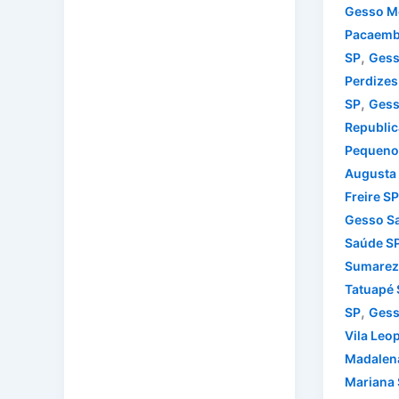
Gesso M
Pacaemb
,
SP
Gess
Perdizes
,
SP
Gess
Republic
Pequeno
Augusta
Freire SP
Gesso S
Saúde S
Sumarez
Tatuapé 
,
SP
Gess
Vila Leo
Madalen
Mariana