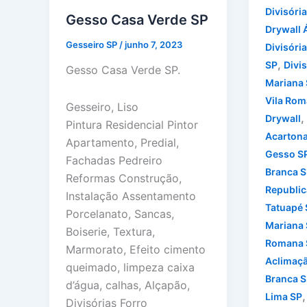
Divisóri
Gesso Casa Verde SP
Drywall 
Gesseiro SP
/
junho 7, 2023
Divisóri
,
SP
Divis
Gesso Casa Verde SP.
Mariana
Vila Rom
Gesseiro, Liso
,
Drywall
Pintura Residencial Pintor
Acarton
Apartamento, Predial,
Gesso S
Fachadas Pedreiro
Branca S
Reformas Construção,
Republic
Instalação Assentamento
Tatuapé 
Porcelanato, Sancas,
Mariana
Boiserie, Textura,
Romana 
Marmorato, Efeito cimento
Aclimaç
queimado, limpeza caixa
Branca S
d’água, calhas, Alçapão,
Lima SP
Divisórias Forro