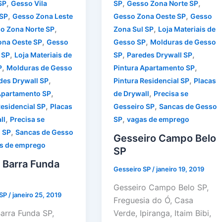
,
,
,
SP
Gesso Vila
SP
Gesso Zona Norte SP
,
,
SP
Gesso Zona Leste
Gesso Zona Oeste SP
Gesso
,
,
o Zona Norte SP
Zona Sul SP
Loja Materiais de
,
,
ona Oeste SP
Gesso
Gesso SP
Molduras de Gesso
,
,
,
 SP
Loja Materiais de
SP
Paredes Drywall SP
,
,
P
Molduras de Gesso
Pintura Apartamento SP
,
,
des Drywall SP
Pintura Residencial SP
Placas
,
,
Apartamento SP
de Drywall
Precisa se
,
,
Residencial SP
Placas
Gesseiro SP
Sancas de Gesso
,
,
ll
Precisa se
SP
vagas de emprego
,
 SP
Sancas de Gesso
Gesseiro Campo Belo
s de emprego
SP
 Barra Funda
Gesseiro SP
/
janeiro 19, 2019
Gesseiro Campo Belo SP,
 SP
/
janeiro 25, 2019
Freguesia do Ó, Casa
arra Funda SP,
Verde, Ipiranga, Itaim Bibi,