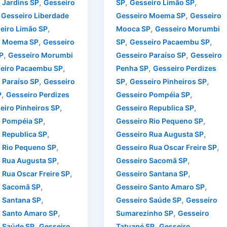
,
,
,
 Jardins SP
Gesseiro
SP
Gesseiro Limão SP
,
,
Gesseiro Liberdade
Gesseiro Moema SP
Gesseiro
,
,
eiro Limão SP
Mooca SP
Gesseiro Morumbi
,
,
,
o Moema SP
Gesseiro
SP
Gesseiro Pacaembu SP
,
,
P
Gesseiro Morumbi
Gesseiro Paraíso SP
Gesseiro
,
,
eiro Pacaembu SP
Penha SP
Gesseiro Perdizes
,
,
,
 Paraíso SP
Gesseiro
SP
Gesseiro Pinheiros SP
,
,
P
Gesseiro Perdizes
Gesseiro Pompéia SP
,
,
eiro Pinheiros SP
Gesseiro Republica SP
,
,
o Pompéia SP
Gesseiro Rio Pequeno SP
,
,
 Republica SP
Gesseiro Rua Augusta SP
,
,
 Rio Pequeno SP
Gesseiro Rua Oscar Freire SP
,
,
 Rua Augusta SP
Gesseiro Sacomã SP
,
,
 Rua Oscar Freire SP
Gesseiro Santana SP
,
,
o Sacomã SP
Gesseiro Santo Amaro SP
,
,
 Santana SP
Gesseiro Saúde SP
Gesseiro
,
,
 Santo Amaro SP
Sumarezinho SP
Gesseiro
,
,
 Saúde SP
Gesseiro
Tatuapé SP
Gesseiro