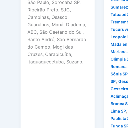
São Paulo, Sorocaba SP,
Sumarez
Ribeirão Preto, SJC,
Tatuapé 
Campinas, Osasco,
Trememb
Guarulhos, Mauá, Diadema,
Tucuruvi
ABC, São Caetano do Sul,
Leopoldi
Santo André, São Bernardo
Madalen
do Campo, Mogi das
Mariana
Cruzes, Carapicuíba,
Olimpia 
Itaquaquecetuba, Suzano,
Romana 
Sônia SP
,
SP
Gess
Gesseiro
Aclimaç
Branca S
Lima SP
Paulista
Funda S