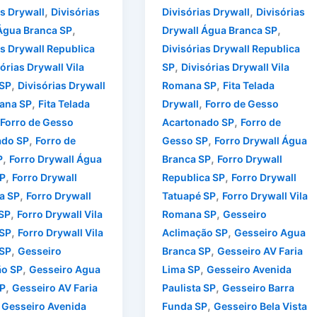
,
,
as Drywall
Divisórias
Divisórias Drywall
Divisórias
,
,
Água Branca SP
Drywall Água Branca SP
as Drywall Republica
Divisórias Drywall Republica
,
órias Drywall Vila
SP
Divisórias Drywall Vila
,
,
 SP
Divisórias Drywall
Romana SP
Fita Telada
,
,
ana SP
Fita Telada
Drywall
Forro de Gesso
,
Forro de Gesso
Acartonado SP
Forro de
,
,
ado SP
Forro de
Gesso SP
Forro Drywall Água
,
,
P
Forro Drywall Água
Branca SP
Forro Drywall
,
,
P
Forro Drywall
Republica SP
Forro Drywall
,
,
a SP
Forro Drywall
Tatuapé SP
Forro Drywall Vila
,
,
SP
Forro Drywall Vila
Romana SP
Gesseiro
,
,
 SP
Forro Drywall Vila
Aclimação SP
Gesseiro Agua
,
,
SP
Gesseiro
Branca SP
Gesseiro AV Faria
,
,
ão SP
Gesseiro Agua
Lima SP
Gesseiro Avenida
,
,
P
Gesseiro AV Faria
Paulista SP
Gesseiro Barra
,
,
Gesseiro Avenida
Funda SP
Gesseiro Bela Vista