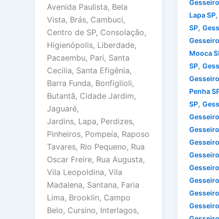
Gesseiro
Avenida Paulista, Bela
Lapa SP
Vista, Brás, Cambuci,
,
SP
Gess
Centro de SP, Consolação,
Gesseir
Higienópolis, Liberdade,
Mooca S
Pacaembu, Pari, Santa
,
SP
Gess
Cecilia, Santa Efigênia,
Gesseiro
Barra Funda, Bonfiglioli,
Penha S
Butantã, Cidade Jardim,
,
SP
Gess
Jaguaré,
Gesseir
Jardins, Lapa, Perdizes,
Gesseiro
Pinheiros, Pompeía, Raposo
Gesseiro
Tavares, Rio Pequeno, Rua
Gesseiro
Oscar Freire, Rua Augusta,
Gesseiro
Vila Leopoldina, Vila
Gesseir
Madalena, Santana, Faria
Gesseiro
Lima, Brooklin, Campo
Gesseiro
Belo, Cursino, Interlagos,
Gesseiro