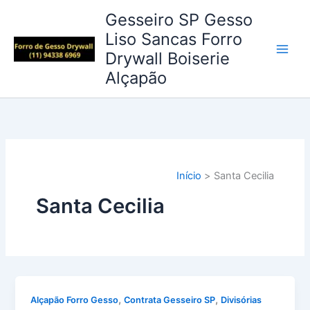
Ir
Gesseiro SP Gesso
para
Liso Sancas Forro
o
Drywall Boiserie
conteúdo
Alçapão
Início
Santa Cecilia
Santa Cecilia
,
,
Alçapão Forro Gesso
Contrata Gesseiro SP
Divisórias