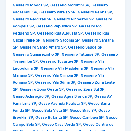
,
,
Gesseiro Mooca SP
Gesseiro Morumbi SP
Gesseiro
,
,
,
Pacaembu SP
Gesseiro Paraíso SP
Gesseiro Penha SP
,
,
Gesseiro Perdizes SP
Gesseiro Pinheiros SP
Gesseiro
,
,
Pompéia SP
Gesseiro Republica SP
Gesseiro Rio
,
,
Pequeno SP
Gesseiro Rua Augusta SP
Gesseiro Rua
,
,
Oscar Freire SP
Gesseiro Sacomã SP
Gesseiro Santana
,
,
,
SP
Gesseiro Santo Amaro SP
Gesseiro Saúde SP
,
,
Gesseiro Sumarezinho SP
Gesseiro Tatuapé SP
Gesseiro
,
,
Tremembé SP
Gesseiro Tucuruvi SP
Gesseiro Vila
,
,
Leopoldina SP
Gesseiro Vila Madalena SP
Gesseiro Vila
,
,
Mariana SP
Gesseiro Vila Olimpia SP
Gesseiro Vila
,
,
Romana SP
Gesseiro Vila Sônia SP
Gesseiro Zona Leste
,
,
,
SP
Gesseiro Zona Oeste SP
Gesseiro Zona Sul SP
,
,
Gesso Aclimação SP
Gesso Agua Branca SP
Gesso AV
,
,
Faria Lima SP
Gesso Avenida Paulista SP
Gesso Barra
,
,
,
Funda SP
Gesso Bela Vista SP
Gesso Brás SP
Gesso
,
,
,
Brooklin SP
Gesso Butantã SP
Gesso Cambuci SP
Gesso
,
,
Campo Belo SP
Gesso Casa Verde SP
Gesso Centro de