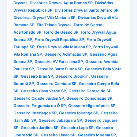
,
,
Drywall
Divisórias Drywall Água Branca SP
Divisórias
,
,
Drywall Republica SP
Divisórias Drywall Santo Amaro SP
,
Divisórias Drywall Vila Mariana SP
Divisórias Drywall Vila
,
,
Romana SP
Fita Telada Drywall
Forro de Gesso
,
,
Acartonado SP
Forro de Gesso SP
Forro Drywall Água
,
,
Branca SP
Forro Drywall Republica SP
Forro Drywall
,
,
Tatuapé SP
Forro Drywall Vila Mariana SP
Forro Drywall
,
,
Vila Romana SP
Gesseiro Aclimação SP
Gesseiro Agua
,
,
Branca SP
Gesseiro AV Faria Lima SP
Gesseiro Avenida
,
,
Paulista SP
Gesseiro Barra Funda SP
Gesseiro Bela Vista
,
,
,
SP
Gesseiro Brás SP
Gesseiro Brooklin
Gesseiro
,
,
Butantã SP
Gesseiro Cambuci SP
Gesseiro Campo Belo
,
,
,
SP
Gesseiro Casa Verde SP
Gesseiro Centro de SP
,
,
Gesseiro Cidade Jardim SP
Gesseiro Consolação SP
,
,
Gesseiro Freguesia do Ó SP
Gesseiro Higienópolis SP
,
,
Gesseiro Interlagos SP
Gesseiro Ipiranga SP
Gesseiro
,
,
Itaim Bibi SP
Gesseiro Jabaquara SP
Gesseiro Jaguaré
,
,
,
SP
Gesseiro Jardins SP
Gesseiro Lapa SP
Gesseiro
,
,
,
Liberdade SP
Gesseiro Limão SP
Gesseiro Moema SP