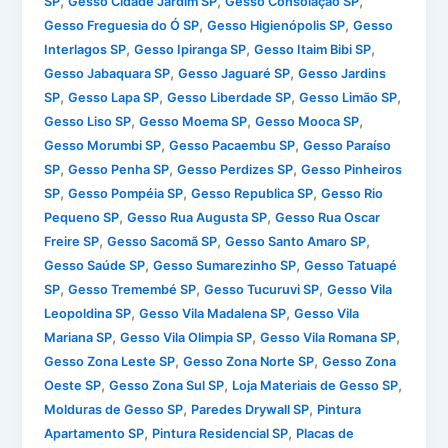
,
,
,
SP
Gesso Cidade Jardim SP
Gesso Consolação SP
,
,
Gesso Freguesia do Ó SP
Gesso Higienópolis SP
Gesso
,
,
,
Interlagos SP
Gesso Ipiranga SP
Gesso Itaim Bibi SP
,
,
Gesso Jabaquara SP
Gesso Jaguaré SP
Gesso Jardins
,
,
,
,
SP
Gesso Lapa SP
Gesso Liberdade SP
Gesso Limão SP
,
,
,
Gesso Liso SP
Gesso Moema SP
Gesso Mooca SP
,
,
Gesso Morumbi SP
Gesso Pacaembu SP
Gesso Paraíso
,
,
,
SP
Gesso Penha SP
Gesso Perdizes SP
Gesso Pinheiros
,
,
,
SP
Gesso Pompéia SP
Gesso Republica SP
Gesso Rio
,
,
Pequeno SP
Gesso Rua Augusta SP
Gesso Rua Oscar
,
,
,
Freire SP
Gesso Sacomã SP
Gesso Santo Amaro SP
,
,
Gesso Saúde SP
Gesso Sumarezinho SP
Gesso Tatuapé
,
,
,
SP
Gesso Tremembé SP
Gesso Tucuruvi SP
Gesso Vila
,
,
Leopoldina SP
Gesso Vila Madalena SP
Gesso Vila
,
,
,
Mariana SP
Gesso Vila Olimpia SP
Gesso Vila Romana SP
,
,
Gesso Zona Leste SP
Gesso Zona Norte SP
Gesso Zona
,
,
,
Oeste SP
Gesso Zona Sul SP
Loja Materiais de Gesso SP
,
,
Molduras de Gesso SP
Paredes Drywall SP
Pintura
,
,
Apartamento SP
Pintura Residencial SP
Placas de