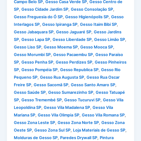
,
,
Campo Belo SP
Gesso Casa Verde SP
Gesso Centro de
,
,
,
SP
Gesso Cidade Jardim SP
Gesso Consolação SP
,
,
Gesso Freguesia do Ó SP
Gesso Higienópolis SP
Gesso
,
,
,
Interlagos SP
Gesso Ipiranga SP
Gesso Itaim Bibi SP
,
,
Gesso Jabaquara SP
Gesso Jaguaré SP
Gesso Jardins
,
,
,
,
SP
Gesso Lapa SP
Gesso Liberdade SP
Gesso Limão SP
,
,
,
Gesso Liso SP
Gesso Moema SP
Gesso Mooca SP
,
,
Gesso Morumbi SP
Gesso Pacaembu SP
Gesso Paraíso
,
,
,
SP
Gesso Penha SP
Gesso Perdizes SP
Gesso Pinheiros
,
,
,
SP
Gesso Pompéia SP
Gesso Republica SP
Gesso Rio
,
,
Pequeno SP
Gesso Rua Augusta SP
Gesso Rua Oscar
,
,
,
Freire SP
Gesso Sacomã SP
Gesso Santo Amaro SP
,
,
Gesso Saúde SP
Gesso Sumarezinho SP
Gesso Tatuapé
,
,
,
SP
Gesso Tremembé SP
Gesso Tucuruvi SP
Gesso Vila
,
,
Leopoldina SP
Gesso Vila Madalena SP
Gesso Vila
,
,
,
Mariana SP
Gesso Vila Olimpia SP
Gesso Vila Romana SP
,
,
Gesso Zona Leste SP
Gesso Zona Norte SP
Gesso Zona
,
,
,
Oeste SP
Gesso Zona Sul SP
Loja Materiais de Gesso SP
,
,
Molduras de Gesso SP
Paredes Drywall SP
Pintura