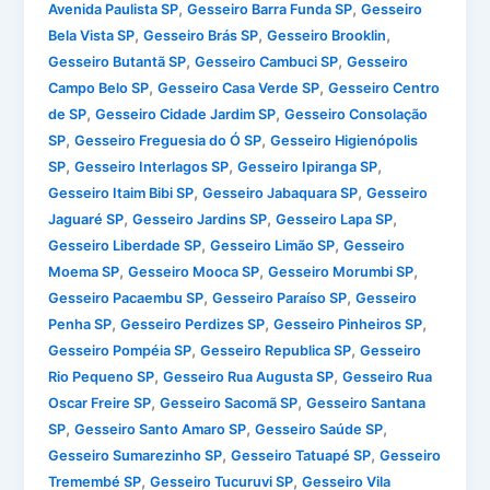
,
,
Avenida Paulista SP
Gesseiro Barra Funda SP
Gesseiro
,
,
,
Bela Vista SP
Gesseiro Brás SP
Gesseiro Brooklin
,
,
Gesseiro Butantã SP
Gesseiro Cambuci SP
Gesseiro
,
,
Campo Belo SP
Gesseiro Casa Verde SP
Gesseiro Centro
,
,
de SP
Gesseiro Cidade Jardim SP
Gesseiro Consolação
,
,
SP
Gesseiro Freguesia do Ó SP
Gesseiro Higienópolis
,
,
,
SP
Gesseiro Interlagos SP
Gesseiro Ipiranga SP
,
,
Gesseiro Itaim Bibi SP
Gesseiro Jabaquara SP
Gesseiro
,
,
,
Jaguaré SP
Gesseiro Jardins SP
Gesseiro Lapa SP
,
,
Gesseiro Liberdade SP
Gesseiro Limão SP
Gesseiro
,
,
,
Moema SP
Gesseiro Mooca SP
Gesseiro Morumbi SP
,
,
Gesseiro Pacaembu SP
Gesseiro Paraíso SP
Gesseiro
,
,
,
Penha SP
Gesseiro Perdizes SP
Gesseiro Pinheiros SP
,
,
Gesseiro Pompéia SP
Gesseiro Republica SP
Gesseiro
,
,
Rio Pequeno SP
Gesseiro Rua Augusta SP
Gesseiro Rua
,
,
Oscar Freire SP
Gesseiro Sacomã SP
Gesseiro Santana
,
,
,
SP
Gesseiro Santo Amaro SP
Gesseiro Saúde SP
,
,
Gesseiro Sumarezinho SP
Gesseiro Tatuapé SP
Gesseiro
,
,
Tremembé SP
Gesseiro Tucuruvi SP
Gesseiro Vila