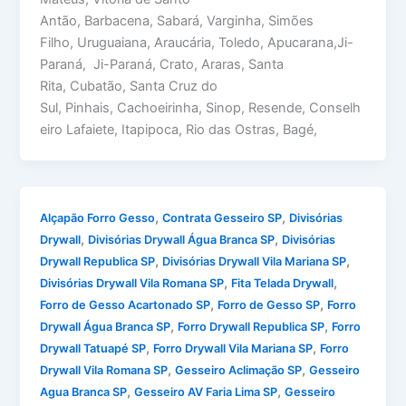
Antão, Barbacena, Sabará, Varginha, Simões
Filho, Uruguaiana, Araucária, Toledo, Apucarana,Ji-
Paraná, Ji-Paraná, Crato, Araras, Santa
Rita, Cubatão, Santa Cruz do
Sul, Pinhais, Cachoeirinha, Sinop, Resende, Conselh
eiro Lafaiete, Itapipoca, Rio das Ostras, Bagé,
,
,
Alçapão Forro Gesso
Contrata Gesseiro SP
Divisórias
,
,
Drywall
Divisórias Drywall Água Branca SP
Divisórias
,
,
Drywall Republica SP
Divisórias Drywall Vila Mariana SP
,
,
Divisórias Drywall Vila Romana SP
Fita Telada Drywall
,
,
Forro de Gesso Acartonado SP
Forro de Gesso SP
Forro
,
,
Drywall Água Branca SP
Forro Drywall Republica SP
Forro
,
,
Drywall Tatuapé SP
Forro Drywall Vila Mariana SP
Forro
,
,
Drywall Vila Romana SP
Gesseiro Aclimação SP
Gesseiro
,
,
Agua Branca SP
Gesseiro AV Faria Lima SP
Gesseiro