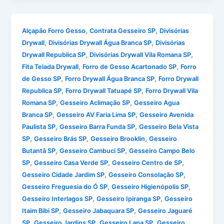
,
,
Alçapão Forro Gesso
Contrata Gesseiro SP
Divisórias
,
,
Drywall
Divisórias Drywall Água Branca SP
Divisórias
,
,
Drywall Republica SP
Divisórias Drywall Vila Romana SP
,
,
Fita Telada Drywall
Forro de Gesso Acartonado SP
Forro
,
,
de Gesso SP
Forro Drywall Água Branca SP
Forro Drywall
,
,
Republica SP
Forro Drywall Tatuapé SP
Forro Drywall Vila
,
,
Romana SP
Gesseiro Aclimação SP
Gesseiro Agua
,
,
Branca SP
Gesseiro AV Faria Lima SP
Gesseiro Avenida
,
,
Paulista SP
Gesseiro Barra Funda SP
Gesseiro Bela Vista
,
,
,
SP
Gesseiro Brás SP
Gesseiro Brooklin
Gesseiro
,
,
Butantã SP
Gesseiro Cambuci SP
Gesseiro Campo Belo
,
,
,
SP
Gesseiro Casa Verde SP
Gesseiro Centro de SP
,
,
Gesseiro Cidade Jardim SP
Gesseiro Consolação SP
,
,
Gesseiro Freguesia do Ó SP
Gesseiro Higienópolis SP
,
,
Gesseiro Interlagos SP
Gesseiro Ipiranga SP
Gesseiro
,
,
Itaim Bibi SP
Gesseiro Jabaquara SP
Gesseiro Jaguaré
,
,
,
SP
Gesseiro Jardins SP
Gesseiro Lapa SP
Gesseiro