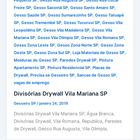
Pequeno SP
Gesso Rua Augusta SP
Gesso Rua Oscar
,
,
,
Freire SP
Gesso Sacomã SP
Gesso Santo Amaro SP
,
,
Gesso Saúde SP
Gesso Sumarezinho SP
Gesso Tatuapé
,
,
,
SP
Gesso Tremembé SP
Gesso Tucuruvi SP
Gesso Vila
,
,
Leopoldina SP
Gesso Vila Madalena SP
Gesso Vila
,
,
,
Mariana SP
Gesso Vila Olimpia SP
Gesso Vila Romana SP
,
,
Gesso Zona Leste SP
Gesso Zona Norte SP
Gesso Zona
,
,
,
Oeste SP
Gesso Zona Sul SP
Loja Materiais de Gesso SP
,
,
Molduras de Gesso SP
Paredes Drywall SP
Pintura
,
,
Apartamento SP
Pintura Residencial SP
Placas de
,
,
,
Drywall
Precisa se Gesseiro SP
Sancas de Gesso SP
vagas de emprego
Divisórias Drywall Vila Mariana SP
Gesseiro SP
/
janeiro 24, 2019
Divisórias Drywall Vila Mariana SP, Água Branca,
Divisórias Drywall, Vila Romana, Republica, Paredes
de Drywall, Gesso Rua Augusta, Vila Olimpia,