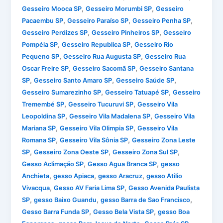
,
,
Gesseiro Mooca SP
Gesseiro Morumbi SP
Gesseiro
,
,
,
Pacaembu SP
Gesseiro Paraíso SP
Gesseiro Penha SP
,
,
Gesseiro Perdizes SP
Gesseiro Pinheiros SP
Gesseiro
,
,
Pompéia SP
Gesseiro Republica SP
Gesseiro Rio
,
,
Pequeno SP
Gesseiro Rua Augusta SP
Gesseiro Rua
,
,
Oscar Freire SP
Gesseiro Sacomã SP
Gesseiro Santana
,
,
,
SP
Gesseiro Santo Amaro SP
Gesseiro Saúde SP
,
,
Gesseiro Sumarezinho SP
Gesseiro Tatuapé SP
Gesseiro
,
,
Tremembé SP
Gesseiro Tucuruvi SP
Gesseiro Vila
,
,
Leopoldina SP
Gesseiro Vila Madalena SP
Gesseiro Vila
,
,
Mariana SP
Gesseiro Vila Olimpia SP
Gesseiro Vila
,
,
Romana SP
Gesseiro Vila Sônia SP
Gesseiro Zona Leste
,
,
,
SP
Gesseiro Zona Oeste SP
Gesseiro Zona Sul SP
,
,
Gesso Aclimação SP
Gesso Agua Branca SP
gesso
,
,
,
Anchieta
gesso Apiaca
gesso Aracruz
gesso Atilio
,
,
Vivacqua
Gesso AV Faria Lima SP
Gesso Avenida Paulista
,
,
,
SP
gesso Baixo Guandu
gesso Barra de Sao Francisco
,
,
Gesso Barra Funda SP
Gesso Bela Vista SP
gesso Boa