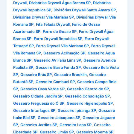
,
,
Drywall
Divisórias Drywall Água Branca SP
Divisórias
,
,
Drywall Republica SP
Divisórias Drywall Santo Amaro SP
,
Divisórias Drywall Vila Mariana SP
Divisórias Drywall Vila
,
,
Romana SP
Fita Telada Drywall
Forro de Gesso
,
,
Acartonado SP
Forro de Gesso SP
Forro Drywall Água
,
,
Branca SP
Forro Drywall Republica SP
Forro Drywall
,
,
Tatuapé SP
Forro Drywall Vila Mariana SP
Forro Drywall
,
,
Vila Romana SP
Gesseiro Aclimação SP
Gesseiro Agua
,
,
Branca SP
Gesseiro AV Faria Lima SP
Gesseiro Avenida
,
,
Paulista SP
Gesseiro Barra Funda SP
Gesseiro Bela Vista
,
,
,
SP
Gesseiro Brás SP
Gesseiro Brooklin
Gesseiro
,
,
Butantã SP
Gesseiro Cambuci SP
Gesseiro Campo Belo
,
,
,
SP
Gesseiro Casa Verde SP
Gesseiro Centro de SP
,
,
Gesseiro Cidade Jardim SP
Gesseiro Consolação SP
,
,
Gesseiro Freguesia do Ó SP
Gesseiro Higienópolis SP
,
,
Gesseiro Interlagos SP
Gesseiro Ipiranga SP
Gesseiro
,
,
Itaim Bibi SP
Gesseiro Jabaquara SP
Gesseiro Jaguaré
,
,
,
SP
Gesseiro Jardins SP
Gesseiro Lapa SP
Gesseiro
,
,
,
Liberdade SP
Gesseiro Limão SP
Gesseiro Moema SP