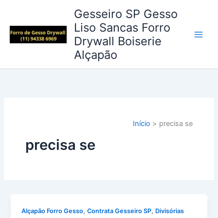
Ir
Gesseiro SP Gesso
para
Liso Sancas Forro
o
Drywall Boiserie
conteúdo
Alçapão
Início
precisa se
precisa se
,
,
Alçapão Forro Gesso
Contrata Gesseiro SP
Divisórias