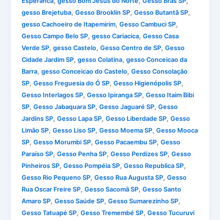
,
,
,
Esperanca
gesso Bom Jesus do Norte
Gesso Brás SP
,
,
,
gesso Brejetuba
Gesso Brooklin SP
Gesso Butantã SP
,
,
gesso Cachoeiro de Itapemirim
Gesso Cambuci SP
,
,
Gesso Campo Belo SP
gesso Cariacica
Gesso Casa
,
,
,
Verde SP
gesso Castelo
Gesso Centro de SP
Gesso
,
,
Cidade Jardim SP
gesso Colatina
gesso Conceicao da
,
,
Barra
gesso Conceicao do Castelo
Gesso Consolação
,
,
,
SP
Gesso Freguesia do Ó SP
Gesso Higienópolis SP
,
,
Gesso Interlagos SP
Gesso Ipiranga SP
Gesso Itaim Bibi
,
,
,
SP
Gesso Jabaquara SP
Gesso Jaguaré SP
Gesso
,
,
,
Jardins SP
Gesso Lapa SP
Gesso Liberdade SP
Gesso
,
,
,
Limão SP
Gesso Liso SP
Gesso Moema SP
Gesso Mooca
,
,
,
SP
Gesso Morumbi SP
Gesso Pacaembu SP
Gesso
,
,
,
Paraíso SP
Gesso Penha SP
Gesso Perdizes SP
Gesso
,
,
,
Pinheiros SP
Gesso Pompéia SP
Gesso Republica SP
,
,
Gesso Rio Pequeno SP
Gesso Rua Augusta SP
Gesso
,
,
Rua Oscar Freire SP
Gesso Sacomã SP
Gesso Santo
,
,
,
Amaro SP
Gesso Saúde SP
Gesso Sumarezinho SP
,
,
Gesso Tatuapé SP
Gesso Tremembé SP
Gesso Tucuruvi