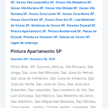
,
,
,
SP
Gesso Vila Leopoldina SP
Gesso Vila Madalena SP
,
,
Gesso Vila Mariana SP
Gesso Vila Olimpia SP
Gesso Vila
,
,
,
Romana SP
Gesso Zona Leste SP
Gesso Zona Norte SP
,
,
Gesso Zona Oeste SP
Gesso Zona Sul SP
Loja Materiais
,
,
,
de Gesso SP
Molduras de Gesso SP
Paredes Drywall SP
,
,
Pintura Apartamento SP
Pintura Residencial SP
Placas de
,
,
,
Drywall
Precisa se Gesseiro SP
Sancas de Gesso SP
vagas de emprego
Pintura Apartamento SP
Gesseiro SP
/
fevereiro 28, 2021
Pintor Brás SP, Tucuruvi, Mooca, Vila Romana, Sao
Jorge, Sao Jose das Missoes, Sao Jose do Herval,
Sao Jose do Hortencio, Sao Jose do Inhacora, Sao
Jose do Norte, Sao Jose do Ouro, Sao Jose dos
Ausentes, Sao Leopoldo, Sao Lourenco do Sul, Sao
Luiz Gonzaga, Sao Marcos, Sao Martinho da Serra,
Sao Martinho, Sao Miguel das Missoes, Sao Nicolau,
Casa Verde, Jardins, Cidade Jardim, Liberdade, Vila