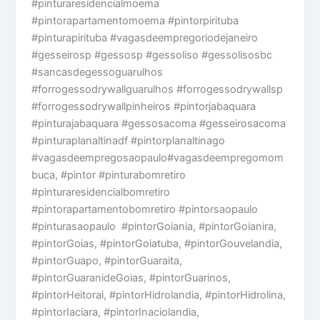
#pinturaresidencialmoema
#pintorapartamentomoema #pintorpirituba
#pinturapirituba #vagasdeempregoriodejaneiro
#gesseirosp #gessosp #gessoliso #gessolisosbc
#sancasdegessoguarulhos
#forrogessodrywallguarulhos #forrogessodrywallsp
#forrogessodrywallpinheiros #pintorjabaquara
#pinturajabaquara #gessosacoma #gesseirosacoma
#pinturaplanaltinadf #pintorplanaltinago
#vagasdeempregosaopaulo#vagasdeempregomom
buca, #pintor #pinturabomretiro
#pinturaresidencialbomretiro
#pintorapartamentobomretiro #pintorsaopaulo
#pinturasaopaulo #pintorGoiania, #pintorGoianira,
#pintorGoias, #pintorGoiatuba, #pintorGouvelandia,
#pintorGuapo, #pintorGuaraita,
#pintorGuaranideGoias, #pintorGuarinos,
#pintorHeitorai, #pintorHidrolandia, #pintorHidrolina,
#pintorIaciara, #pintorInaciolandia,