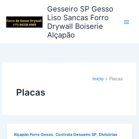
Ir
Gesseiro SP Gesso
para
Liso Sancas Forro
o
Drywall Boiserie
conteúdo
Alçapão
Início
Placas
Placas
,
,
Alçapão Forro Gesso
Contrata Gesseiro SP
Divisórias