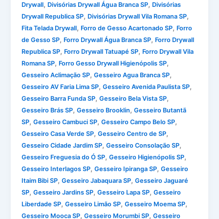
,
,
Drywall
Divisórias Drywall Água Branca SP
Divisórias
,
,
Drywall Republica SP
Divisórias Drywall Vila Romana SP
,
,
Fita Telada Drywall
Forro de Gesso Acartonado SP
Forro
,
,
de Gesso SP
Forro Drywall Água Branca SP
Forro Drywall
,
,
Republica SP
Forro Drywall Tatuapé SP
Forro Drywall Vila
,
,
Romana SP
Forro Gesso Drywall Higienópolis SP
,
,
Gesseiro Aclimação SP
Gesseiro Agua Branca SP
,
,
Gesseiro AV Faria Lima SP
Gesseiro Avenida Paulista SP
,
,
Gesseiro Barra Funda SP
Gesseiro Bela Vista SP
,
,
Gesseiro Brás SP
Gesseiro Brooklin
Gesseiro Butantã
,
,
,
SP
Gesseiro Cambuci SP
Gesseiro Campo Belo SP
,
,
Gesseiro Casa Verde SP
Gesseiro Centro de SP
,
,
Gesseiro Cidade Jardim SP
Gesseiro Consolação SP
,
,
Gesseiro Freguesia do Ó SP
Gesseiro Higienópolis SP
,
,
Gesseiro Interlagos SP
Gesseiro Ipiranga SP
Gesseiro
,
,
Itaim Bibi SP
Gesseiro Jabaquara SP
Gesseiro Jaguaré
,
,
,
SP
Gesseiro Jardins SP
Gesseiro Lapa SP
Gesseiro
,
,
,
Liberdade SP
Gesseiro Limão SP
Gesseiro Moema SP
,
,
Gesseiro Mooca SP
Gesseiro Morumbi SP
Gesseiro