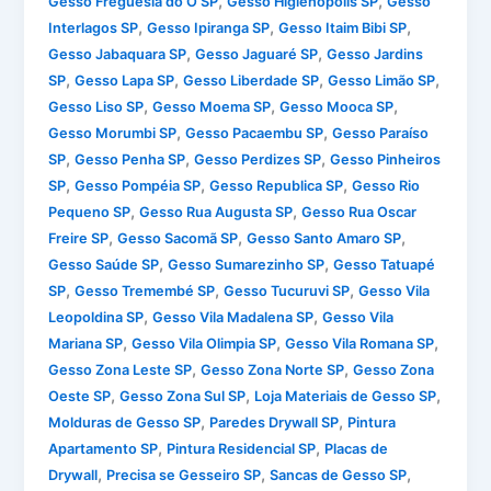
,
,
Gesso Freguesia do Ó SP
Gesso Higienópolis SP
Gesso
,
,
,
Interlagos SP
Gesso Ipiranga SP
Gesso Itaim Bibi SP
,
,
Gesso Jabaquara SP
Gesso Jaguaré SP
Gesso Jardins
,
,
,
,
SP
Gesso Lapa SP
Gesso Liberdade SP
Gesso Limão SP
,
,
,
Gesso Liso SP
Gesso Moema SP
Gesso Mooca SP
,
,
Gesso Morumbi SP
Gesso Pacaembu SP
Gesso Paraíso
,
,
,
SP
Gesso Penha SP
Gesso Perdizes SP
Gesso Pinheiros
,
,
,
SP
Gesso Pompéia SP
Gesso Republica SP
Gesso Rio
,
,
Pequeno SP
Gesso Rua Augusta SP
Gesso Rua Oscar
,
,
,
Freire SP
Gesso Sacomã SP
Gesso Santo Amaro SP
,
,
Gesso Saúde SP
Gesso Sumarezinho SP
Gesso Tatuapé
,
,
,
SP
Gesso Tremembé SP
Gesso Tucuruvi SP
Gesso Vila
,
,
Leopoldina SP
Gesso Vila Madalena SP
Gesso Vila
,
,
,
Mariana SP
Gesso Vila Olimpia SP
Gesso Vila Romana SP
,
,
Gesso Zona Leste SP
Gesso Zona Norte SP
Gesso Zona
,
,
,
Oeste SP
Gesso Zona Sul SP
Loja Materiais de Gesso SP
,
,
Molduras de Gesso SP
Paredes Drywall SP
Pintura
,
,
Apartamento SP
Pintura Residencial SP
Placas de
,
,
,
Drywall
Precisa se Gesseiro SP
Sancas de Gesso SP