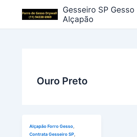
Ir
Gesseiro SP Gesso 
para
Alçapão
o
conteúdo
Ouro Preto
,
Alçapão Forro Gesso
,
Contrata Gesseiro SP