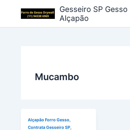
Ir
Gesseiro SP Gesso 
para
Alçapão
o
conteúdo
Mucambo
,
Alçapão Forro Gesso
,
Contrata Gesseiro SP