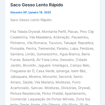
Saco Gesso Lento Rápido
Gesseiro SP
/
janeiro 18, 2025
Saco Gesso Lento Rápido.
Fita Telada Drywall, Montante Perfil, Placas, Pino Clip
Cadeirinha, Vila Madalena, Aclimação, Pacaembu,
Pinheiros, Vila Romana, Tucuruvi, Tatuapé. Republica,
Pompéia, Penha, Tremembé, Paraíso, Lapa, Perdizes,
Santana, Limão, Sumarezinho, Agua Branca, Barra
Funda. Butantã, AV Faria Lima, Gesseiro, Cidade
Jardim, Brooklin, Jaguaré. Interlagos, Campo Belo,
Freguesia do Ó, Casa Verde, Ipiranga. Itaim Bibi,
Jabaquara, Moema, Morumbi, Sacomã, Santo
Amaro, Saúde, Vila Mariana, Molduras, Forro
Acartonado, Sancas. Molduras, Divisórias, Drywall,
Pintura Residencial, Pintor Predial, Apartamento,
Comercial. Laqueação de Portas Móveis, Zona Sul,
leste, Oeste, Norte, Vila Olimpia, Vila Sônia, 25 de