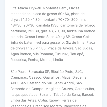
Fita Telada Drywall, Montante Perfil, Placas,
machadinha, placa de gesso 60×60, placa de
drywall 1,20 x1,80, montante 70x70x300 mm,
48×30, 90×30, canaleta f530, cantoneira de reforço
perfurada, 25×30, guia 48, 70, 90, tabica lisa branca.
pintada, Gesso Lento Saco 40 kg SP, Gesso Cola,
linha de bater nível para gesseiro, Giz de linha, Placa
de drywall 1,20 x 1,80, Praça da Arvore, São Judas,
Agua Branca, Vila Romana, Tucuruvi, Tatuapé,
Republica, Penha, Mooca, Limão
São Paulo, Sorocaba SP, Ribeirão Preto, SJC,
Campinas, Osasco, Guarulhos, Mauá, Diadema,
ABC, São Caetano do Sul, Santo André, São
Bernardo do Campo, Mogi das Cruzes, Carapicuíba,
Itaquaquecetuba, Suzano, Taboão da Serra, Barueri,
Embu das Artes, Cotia, Itapevi, Ferraz de
Vasconcelos, Francisco Morato, Itapecerica da