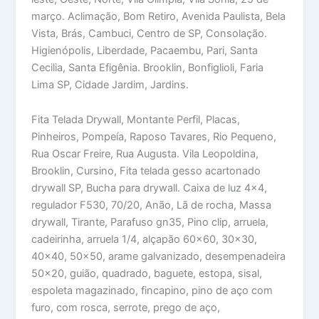
março. Aclimação, Bom Retiro, Avenida Paulista, Bela
Vista, Brás, Cambuci, Centro de SP, Consolação.
Higienópolis, Liberdade, Pacaembu, Pari, Santa
Cecilia, Santa Efigênia. Brooklin, Bonfiglioli, Faria
Lima SP, Cidade Jardim, Jardins.
Fita Telada Drywall, Montante Perfil, Placas,
Pinheiros, Pompeía, Raposo Tavares, Rio Pequeno,
Rua Oscar Freire, Rua Augusta. Vila Leopoldina,
Brooklin, Cursino, Fita telada gesso acartonado
drywall SP, Bucha para drywall. Caixa de luz 4×4,
regulador F530, 70/20, Anão, Lã de rocha, Massa
drywall, Tirante, Parafuso gn35, Pino clip, arruela,
cadeirinha, arruela 1/4, alçapão 60×60, 30×30,
40×40, 50×50, arame galvanizado, desempenadeira
50×20, guião, quadrado, baguete, estopa, sisal,
espoleta magazinado, fincapino, pino de aço com
furo, com rosca, serrote, prego de aço,