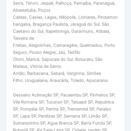
Serra, Timon, Jequié, Palhoça, Parnaíba, Paranaguá,
Abaetetuba, Poços
Caldas, Caxias, Lages, Nilópolis, Linhares, Pindamon
hangaba, Bragança Paulista, Jaraguá do Sul, São
Caetano do Sul, Itapetininga, Garanhuns, Atibaia,
Teixeira de
Freitas, Alagoinhas, Camaragibe, Queimados, Porto
Seguro, Pouso Alegre, Jaú, Teófilo
Otoni, Maricá, Sapucaia do Sul, Botucatu, São
Mateus, Vitória de Santo
Antão, Barbacena, Sabará, Varginha, Simões
Filho, Uruguaiana, Araucária, Toledo, Apucarana
Gesseiro Aclimação SP, Pacaembu SP, Pinheiros SP,
Vila Romana SP, Tucuruvi SP, Tatuapé SP, Republica
SP, Pompéia SP, Penha SP, Tremembé SP, Paraíso
SP, Lapa SP, Perdizes SP, Santana SP, Limão SP,
Sumarezinho SP, Agua Branca SP, Barra Funda SP,
Butantã SP, AV Faria Lima SP, Cidade Jardim SP,