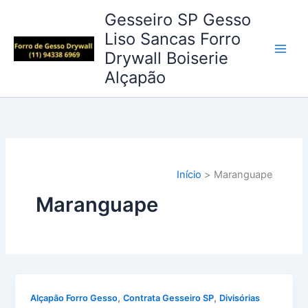
Ir
Gesseiro SP Gesso
para
Liso Sancas Forro
o
Drywall Boiserie
conteúdo
Alçapão
Início
Maranguape
Maranguape
,
,
Alçapão Forro Gesso
Contrata Gesseiro SP
Divisórias