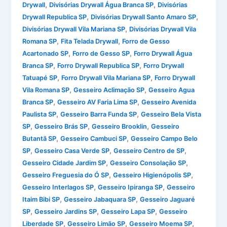
,
,
Drywall
Divisórias Drywall Água Branca SP
Divisórias
,
,
Drywall Republica SP
Divisórias Drywall Santo Amaro SP
,
Divisórias Drywall Vila Mariana SP
Divisórias Drywall Vila
,
,
Romana SP
Fita Telada Drywall
Forro de Gesso
,
,
Acartonado SP
Forro de Gesso SP
Forro Drywall Água
,
,
Branca SP
Forro Drywall Republica SP
Forro Drywall
,
,
Tatuapé SP
Forro Drywall Vila Mariana SP
Forro Drywall
,
,
Vila Romana SP
Gesseiro Aclimação SP
Gesseiro Agua
,
,
Branca SP
Gesseiro AV Faria Lima SP
Gesseiro Avenida
,
,
Paulista SP
Gesseiro Barra Funda SP
Gesseiro Bela Vista
,
,
,
SP
Gesseiro Brás SP
Gesseiro Brooklin
Gesseiro
,
,
Butantã SP
Gesseiro Cambuci SP
Gesseiro Campo Belo
,
,
,
SP
Gesseiro Casa Verde SP
Gesseiro Centro de SP
,
,
Gesseiro Cidade Jardim SP
Gesseiro Consolação SP
,
,
Gesseiro Freguesia do Ó SP
Gesseiro Higienópolis SP
,
,
Gesseiro Interlagos SP
Gesseiro Ipiranga SP
Gesseiro
,
,
Itaim Bibi SP
Gesseiro Jabaquara SP
Gesseiro Jaguaré
,
,
,
SP
Gesseiro Jardins SP
Gesseiro Lapa SP
Gesseiro
,
,
,
Liberdade SP
Gesseiro Limão SP
Gesseiro Moema SP