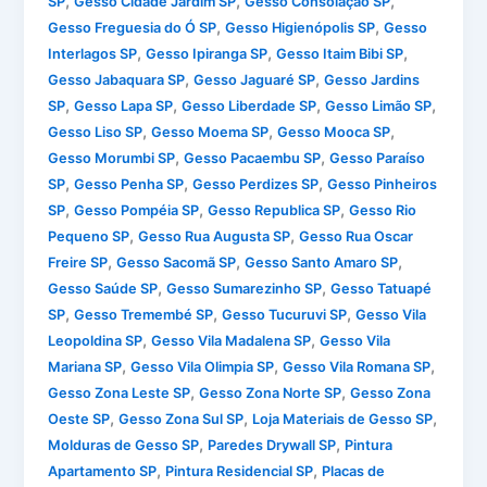
,
,
,
SP
Gesso Cidade Jardim SP
Gesso Consolação SP
,
,
Gesso Freguesia do Ó SP
Gesso Higienópolis SP
Gesso
,
,
,
Interlagos SP
Gesso Ipiranga SP
Gesso Itaim Bibi SP
,
,
Gesso Jabaquara SP
Gesso Jaguaré SP
Gesso Jardins
,
,
,
,
SP
Gesso Lapa SP
Gesso Liberdade SP
Gesso Limão SP
,
,
,
Gesso Liso SP
Gesso Moema SP
Gesso Mooca SP
,
,
Gesso Morumbi SP
Gesso Pacaembu SP
Gesso Paraíso
,
,
,
SP
Gesso Penha SP
Gesso Perdizes SP
Gesso Pinheiros
,
,
,
SP
Gesso Pompéia SP
Gesso Republica SP
Gesso Rio
,
,
Pequeno SP
Gesso Rua Augusta SP
Gesso Rua Oscar
,
,
,
Freire SP
Gesso Sacomã SP
Gesso Santo Amaro SP
,
,
Gesso Saúde SP
Gesso Sumarezinho SP
Gesso Tatuapé
,
,
,
SP
Gesso Tremembé SP
Gesso Tucuruvi SP
Gesso Vila
,
,
Leopoldina SP
Gesso Vila Madalena SP
Gesso Vila
,
,
,
Mariana SP
Gesso Vila Olimpia SP
Gesso Vila Romana SP
,
,
Gesso Zona Leste SP
Gesso Zona Norte SP
Gesso Zona
,
,
,
Oeste SP
Gesso Zona Sul SP
Loja Materiais de Gesso SP
,
,
Molduras de Gesso SP
Paredes Drywall SP
Pintura
,
,
Apartamento SP
Pintura Residencial SP
Placas de