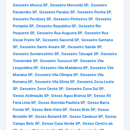
,
,
Gesseiro Mooca SP
Gesseiro Morumbi SP
Gesseiro
,
,
,
Pacaembu SP
Gesseiro Paraíso SP
Gesseiro Penha SP
,
,
Gesseiro Perdizes SP
Gesseiro Pinheiros SP
Gesseiro
,
,
Pompéia SP
Gesseiro Republica SP
Gesseiro Rio
,
,
Pequeno SP
Gesseiro Rua Augusta SP
Gesseiro Rua
,
,
Oscar Freire SP
Gesseiro Sacomã SP
Gesseiro Santana
,
,
,
SP
Gesseiro Santo Amaro SP
Gesseiro Saúde SP
,
,
Gesseiro Sumarezinho SP
Gesseiro Tatuapé SP
Gesseiro
,
,
Tremembé SP
Gesseiro Tucuruvi SP
Gesseiro Vila
,
,
Leopoldina SP
Gesseiro Vila Madalena SP
Gesseiro Vila
,
,
Mariana SP
Gesseiro Vila Olimpia SP
Gesseiro Vila
,
,
Romana SP
Gesseiro Vila Sônia SP
Gesseiro Zona Leste
,
,
,
SP
Gesseiro Zona Oeste SP
Gesseiro Zona Sul SP
,
,
Gesso Aclimação SP
Gesso Agua Branca SP
Gesso AV
,
,
Faria Lima SP
Gesso Avenida Paulista SP
Gesso Barra
,
,
,
Funda SP
Gesso Bela Vista SP
Gesso Brás SP
Gesso
,
,
,
Brooklin SP
Gesso Butantã SP
Gesso Cambuci SP
Gesso
,
,
Campo Belo SP
Gesso Casa Verde SP
Gesso Centro de