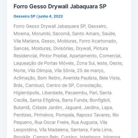
Forro Gesso Drywall Jabaquara SP
Gesseiro SP
/
junho 4, 2023
Forro Gesso Drywall Jabaquara SP, Gesseiro,
Moema, Morumbi, Sacomã, Santo Amaro, Saúde,
Vila Mariana, Gesso, Molduras, Forro Acartonado,
Sancas, Molduras, Divisórias, Drywall, Pintura
Residencial, Pintor Predial, Apartamento, Comercial,
Laqueação de Portas Móveis, Zona Sul, leste, Oeste,
Norte, Vila Olimpia, Vila Sônia, 25 de março,
Aclimação, Bom Retiro, Avenida Paulista, Bela Vista,
Brás, Cambuci, Centro de SP, Consolação,
Higienópolis, Liberdade, Pacaembu, Pari, Santa
Cecilia, Santa Efigênia, Barra Funda, Bonfiglioli,
Butantã, Cidade Jardim, Jaguaré, Jardins, Lapa,
Perdizes, Pinheiros, Pompeía, Raposo Tavares, Rio
Pequeno, Rua Oscar Freire, Rua Augusta, Vila
Leopoldina, Vila Madalena, Santana, Faria Lima,
Brooklin, Campo Belo, Cursino, Interlagos, Ipiranga,