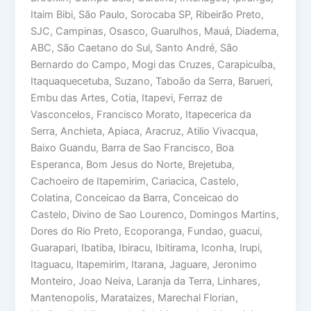
Itaim Bibi, São Paulo, Sorocaba SP, Ribeirão Preto,
SJC, Campinas, Osasco, Guarulhos, Mauá, Diadema,
ABC, São Caetano do Sul, Santo André, São
Bernardo do Campo, Mogi das Cruzes, Carapicuíba,
Itaquaquecetuba, Suzano, Taboão da Serra, Barueri,
Embu das Artes, Cotia, Itapevi, Ferraz de
Vasconcelos, Francisco Morato, Itapecerica da
Serra, Anchieta, Apiaca, Aracruz, Atilio Vivacqua,
Baixo Guandu, Barra de Sao Francisco, Boa
Esperanca, Bom Jesus do Norte, Brejetuba,
Cachoeiro de Itapemirim, Cariacica, Castelo,
Colatina, Conceicao da Barra, Conceicao do
Castelo, Divino de Sao Lourenco, Domingos Martins,
Dores do Rio Preto, Ecoporanga, Fundao, guacui,
Guarapari, Ibatiba, Ibiracu, Ibitirama, Iconha, Irupi,
Itaguacu, Itapemirim, Itarana, Jaguare, Jeronimo
Monteiro, Joao Neiva, Laranja da Terra, Linhares,
Mantenopolis, Marataizes, Marechal Florian,