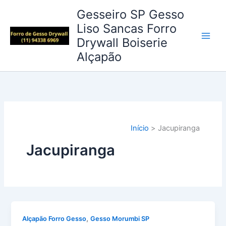
Ir
Gesseiro SP Gesso
para
Liso Sancas Forro
o
Drywall Boiserie
conteúdo
Alçapão
Início
Jacupiranga
Jacupiranga
,
Alçapão Forro Gesso
Gesso Morumbi SP