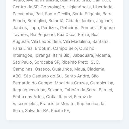
Retiro, Avenida Paulista, Bela Vista, Brás, Cambuci,
Centro de SP, Consolação, Higienópolis, Liberdade,
Pacaembu, Pari, Santa Cecilia, Santa Efigênia, Barra
Funda, Bonfiglioli, Butantã, Cidade Jardim, Jaguaré,
Jardins, Lapa, Perdizes, Pinheiros, Pompeía, Raposo
Tavares, Rio Pequeno, Rua Oscar Freire, Rua
Augusta, Vila Leopoldina, Vila Madalena, Santana,
Faria Lima, Brooklin, Campo Belo, Cursino,
Interlagos, Ipiranga, Itaim Bibi, Jabaquara, Moema,
São Paulo, Sorocaba SP, Ribeirão Preto, SJC,
Campinas, Osasco, Guarulhos, Mauá, Diadema,
ABC, São Caetano do Sul, Santo André, São
Bernardo do Campo, Mogi das Cruzes, Carapicuíba,
Itaquaquecetuba, Suzano, Taboão da Serra, Barueri,
Embu das Artes, Cotia, Itapevi, Ferraz de
Vasconcelos, Francisco Morato, Itapecerica da
Serra, Salvador BA, Recife PE,