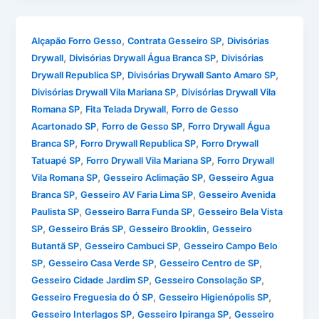
,
,
Alçapão Forro Gesso
Contrata Gesseiro SP
Divisórias
,
,
Drywall
Divisórias Drywall Água Branca SP
Divisórias
,
,
Drywall Republica SP
Divisórias Drywall Santo Amaro SP
,
Divisórias Drywall Vila Mariana SP
Divisórias Drywall Vila
,
,
Romana SP
Fita Telada Drywall
Forro de Gesso
,
,
Acartonado SP
Forro de Gesso SP
Forro Drywall Água
,
,
Branca SP
Forro Drywall Republica SP
Forro Drywall
,
,
Tatuapé SP
Forro Drywall Vila Mariana SP
Forro Drywall
,
,
Vila Romana SP
Gesseiro Aclimação SP
Gesseiro Agua
,
,
Branca SP
Gesseiro AV Faria Lima SP
Gesseiro Avenida
,
,
Paulista SP
Gesseiro Barra Funda SP
Gesseiro Bela Vista
,
,
,
SP
Gesseiro Brás SP
Gesseiro Brooklin
Gesseiro
,
,
Butantã SP
Gesseiro Cambuci SP
Gesseiro Campo Belo
,
,
,
SP
Gesseiro Casa Verde SP
Gesseiro Centro de SP
,
,
Gesseiro Cidade Jardim SP
Gesseiro Consolação SP
,
,
Gesseiro Freguesia do Ó SP
Gesseiro Higienópolis SP
,
,
Gesseiro Interlagos SP
Gesseiro Ipiranga SP
Gesseiro