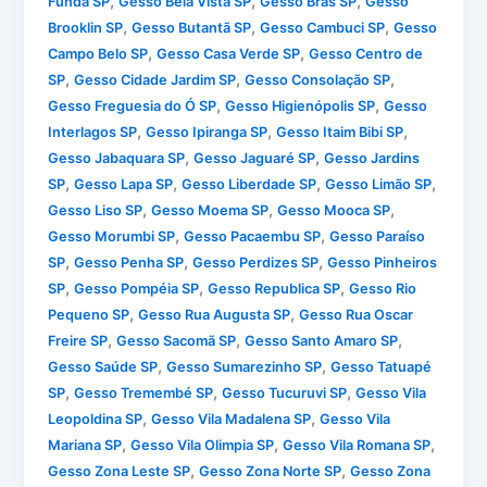
,
,
,
Funda SP
Gesso Bela Vista SP
Gesso Brás SP
Gesso
,
,
,
Brooklin SP
Gesso Butantã SP
Gesso Cambuci SP
Gesso
,
,
Campo Belo SP
Gesso Casa Verde SP
Gesso Centro de
,
,
,
SP
Gesso Cidade Jardim SP
Gesso Consolação SP
,
,
Gesso Freguesia do Ó SP
Gesso Higienópolis SP
Gesso
,
,
,
Interlagos SP
Gesso Ipiranga SP
Gesso Itaim Bibi SP
,
,
Gesso Jabaquara SP
Gesso Jaguaré SP
Gesso Jardins
,
,
,
,
SP
Gesso Lapa SP
Gesso Liberdade SP
Gesso Limão SP
,
,
,
Gesso Liso SP
Gesso Moema SP
Gesso Mooca SP
,
,
Gesso Morumbi SP
Gesso Pacaembu SP
Gesso Paraíso
,
,
,
SP
Gesso Penha SP
Gesso Perdizes SP
Gesso Pinheiros
,
,
,
SP
Gesso Pompéia SP
Gesso Republica SP
Gesso Rio
,
,
Pequeno SP
Gesso Rua Augusta SP
Gesso Rua Oscar
,
,
,
Freire SP
Gesso Sacomã SP
Gesso Santo Amaro SP
,
,
Gesso Saúde SP
Gesso Sumarezinho SP
Gesso Tatuapé
,
,
,
SP
Gesso Tremembé SP
Gesso Tucuruvi SP
Gesso Vila
,
,
Leopoldina SP
Gesso Vila Madalena SP
Gesso Vila
,
,
,
Mariana SP
Gesso Vila Olimpia SP
Gesso Vila Romana SP
,
,
Gesso Zona Leste SP
Gesso Zona Norte SP
Gesso Zona