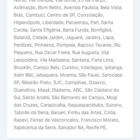
Norte, Vila Olimpia, Vila Sônia, 25 de março,
Aclimação, Bom Retiro, Avenida Paulista, Bela Vista,
Brás, Cambuci, Centro de SP, Consolação,
Higienópolis, Liberdade, Pacaembu, Pari, Santa
Cecilia, Santa Efigênia, Barra Funda, Bonfiglioli,
Butantã, Cidade Jardim, Jaguaré, Jardins, Lapa,
Perdizes, Pinheiros, Pompeía, Raposo Tavares, Rio
Pequeno, Rua Oscar Freire, Rua Augusta, Vila
Leopoldina, Vila Madalena, Santana, Faria Lima,
Brooklin, Campo Belo, Cursino, Interlagos, Ipiranga,
Itaim Bibi, Jabaquara, Moema, São Paulo, Sorocaba
SP, Ribeirão Preto, SJC, Campinas, Osasco,
Guarulhos, Mauá, Diadema, ABC, São Caetano do
Sul, Santo André, São Bernardo do Campo, Mogi
das Cruzes, Carapicuíba, Itaquaquecetuba, Suzano,
Taboão da Serra, Barueri, Embu das Artes, Cotia,
Itapevi, Ferraz de Vasconcelos, Francisco Morato,
Itapecerica da Serra, Salvador BA, Recife PE,