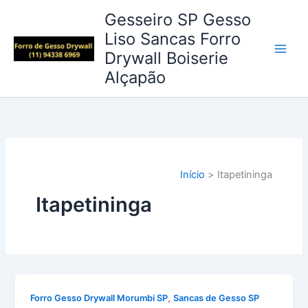
Ir
Gesseiro SP Gesso
para
Liso Sancas Forro
o
Drywall Boiserie
conteúdo
Alçapão
Início
Itapetininga
Itapetininga
,
Forro Gesso Drywall Morumbi SP
Sancas de Gesso SP