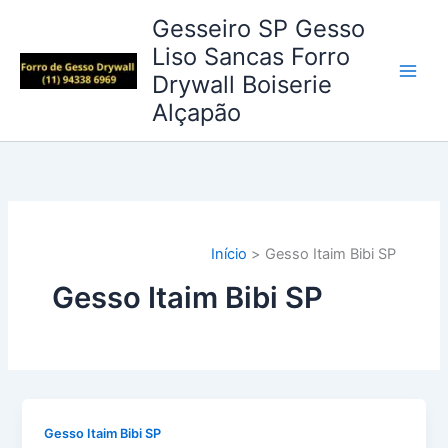
Ir
Gesseiro SP Gesso
para
Liso Sancas Forro
o
Drywall Boiserie
conteúdo
Alçapão
Início
Gesso Itaim Bibi SP
Gesso Itaim Bibi SP
Gesso Itaim Bibi SP