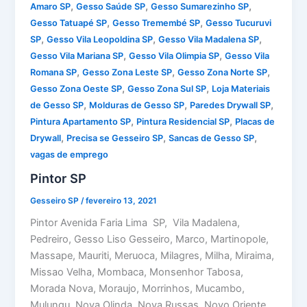
,
,
,
Amaro SP
Gesso Saúde SP
Gesso Sumarezinho SP
,
,
Gesso Tatuapé SP
Gesso Tremembé SP
Gesso Tucuruvi
,
,
,
SP
Gesso Vila Leopoldina SP
Gesso Vila Madalena SP
,
,
Gesso Vila Mariana SP
Gesso Vila Olimpia SP
Gesso Vila
,
,
,
Romana SP
Gesso Zona Leste SP
Gesso Zona Norte SP
,
,
Gesso Zona Oeste SP
Gesso Zona Sul SP
Loja Materiais
,
,
,
de Gesso SP
Molduras de Gesso SP
Paredes Drywall SP
,
,
Pintura Apartamento SP
Pintura Residencial SP
Placas de
,
,
,
Drywall
Precisa se Gesseiro SP
Sancas de Gesso SP
vagas de emprego
Pintor SP
Gesseiro SP
/
fevereiro 13, 2021
Pintor Avenida Faria Lima SP, Vila Madalena,
Pedreiro, Gesso Liso Gesseiro, Marco, Martinopole,
Massape, Mauriti, Meruoca, Milagres, Milha, Miraima,
Missao Velha, Mombaca, Monsenhor Tabosa,
Morada Nova, Moraujo, Morrinhos, Mucambo,
Mulungu, Nova Olinda, Nova Russas, Novo Oriente,