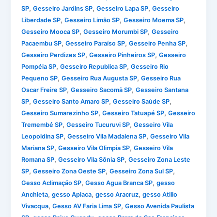
,
,
,
SP
Gesseiro Jardins SP
Gesseiro Lapa SP
Gesseiro
,
,
,
Liberdade SP
Gesseiro Limão SP
Gesseiro Moema SP
,
,
Gesseiro Mooca SP
Gesseiro Morumbi SP
Gesseiro
,
,
,
Pacaembu SP
Gesseiro Paraíso SP
Gesseiro Penha SP
,
,
Gesseiro Perdizes SP
Gesseiro Pinheiros SP
Gesseiro
,
,
Pompéia SP
Gesseiro Republica SP
Gesseiro Rio
,
,
Pequeno SP
Gesseiro Rua Augusta SP
Gesseiro Rua
,
,
Oscar Freire SP
Gesseiro Sacomã SP
Gesseiro Santana
,
,
,
SP
Gesseiro Santo Amaro SP
Gesseiro Saúde SP
,
,
Gesseiro Sumarezinho SP
Gesseiro Tatuapé SP
Gesseiro
,
,
Tremembé SP
Gesseiro Tucuruvi SP
Gesseiro Vila
,
,
Leopoldina SP
Gesseiro Vila Madalena SP
Gesseiro Vila
,
,
Mariana SP
Gesseiro Vila Olimpia SP
Gesseiro Vila
,
,
Romana SP
Gesseiro Vila Sônia SP
Gesseiro Zona Leste
,
,
,
SP
Gesseiro Zona Oeste SP
Gesseiro Zona Sul SP
,
,
Gesso Aclimação SP
Gesso Agua Branca SP
gesso
,
,
,
Anchieta
gesso Apiaca
gesso Aracruz
gesso Atilio
,
,
Vivacqua
Gesso AV Faria Lima SP
Gesso Avenida Paulista