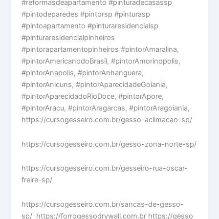
#reformasdeapartamento #pinturadecasassp
#pintodeparedes #pintorsp #pinturasp
#pintoapartamento #pinturaresidencialsp
#pinturaresidencialpinheiros
#pintorapartamentopinheiros #pintorAmaralina,
#pintorAmericanodoBrasil, #pintorAmorinopolis,
#pintorAnapolis, #pintorAnhanguera,
#pintorAnicuns, #pintorAparecidadeGoiania,
#pintorAparecidadoRioDoce, #pintorApore,
#pintorAracu, #pintorAragarcas, #pintorAragoiania,
https://cursogesseiro.com.br/gesso-aclimacao-sp/
https://cursogesseiro.com.br/gesso-zona-norte-sp/
https://cursogesseiro.com.br/gesseiro-rua-oscar-
freire-sp/
https://cursogesseiro.com.br/sancas-de-gesso-
sp/ https://forrogessodrywall.com.br https://gesso