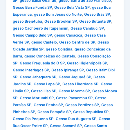
,
,
,
SP
gesso Baixo Guandu
gesso Barra de Sao Francisco
,
,
Gesso Barra Funda SP
Gesso Bela Vista SP
gesso Boa
,
,
,
Esperanca
gesso Bom Jesus do Norte
Gesso Brás SP
,
,
,
gesso Brejetuba
Gesso Brooklin SP
Gesso Butantã SP
,
,
gesso Cachoeiro de Itapemirim
Gesso Cambuci SP
,
,
Gesso Campo Belo SP
gesso Cariacica
Gesso Casa
,
,
,
Verde SP
gesso Castelo
Gesso Centro de SP
Gesso
,
,
Cidade Jardim SP
gesso Colatina
gesso Conceicao da
,
,
Barra
gesso Conceicao do Castelo
Gesso Consolação
,
,
,
SP
Gesso Freguesia do Ó SP
Gesso Higienópolis SP
,
,
Gesso Interlagos SP
Gesso Ipiranga SP
Gesso Itaim Bibi
,
,
,
SP
Gesso Jabaquara SP
Gesso Jaguaré SP
Gesso
,
,
,
Jardins SP
Gesso Lapa SP
Gesso Liberdade SP
Gesso
,
,
,
Limão SP
Gesso Liso SP
Gesso Moema SP
Gesso Mooca
,
,
,
SP
Gesso Morumbi SP
Gesso Pacaembu SP
Gesso
,
,
,
Paraíso SP
Gesso Penha SP
Gesso Perdizes SP
Gesso
,
,
,
Pinheiros SP
Gesso Pompéia SP
Gesso Republica SP
,
,
Gesso Rio Pequeno SP
Gesso Rua Augusta SP
Gesso
,
,
Rua Oscar Freire SP
Gesso Sacomã SP
Gesso Santo