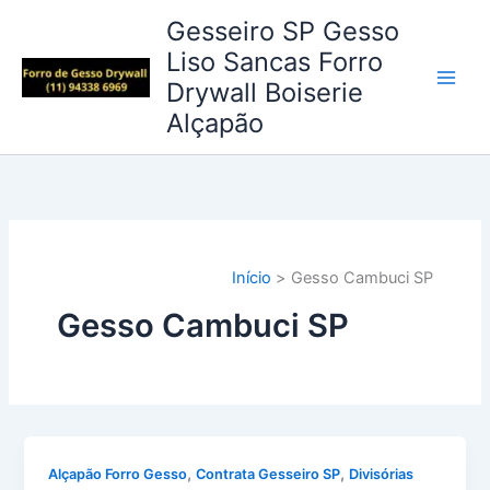
Ir
Gesseiro SP Gesso
para
Liso Sancas Forro
o
Drywall Boiserie
conteúdo
Alçapão
Início
Gesso Cambuci SP
Gesso Cambuci SP
,
,
Alçapão Forro Gesso
Contrata Gesseiro SP
Divisórias