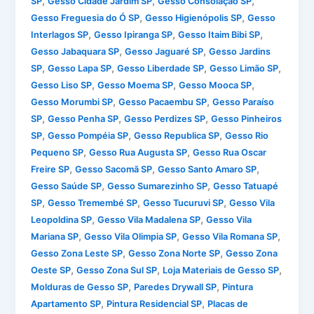
,
,
,
SP
Gesso Cidade Jardim SP
Gesso Consolação SP
,
,
Gesso Freguesia do Ó SP
Gesso Higienópolis SP
Gesso
,
,
,
Interlagos SP
Gesso Ipiranga SP
Gesso Itaim Bibi SP
,
,
Gesso Jabaquara SP
Gesso Jaguaré SP
Gesso Jardins
,
,
,
,
SP
Gesso Lapa SP
Gesso Liberdade SP
Gesso Limão SP
,
,
,
Gesso Liso SP
Gesso Moema SP
Gesso Mooca SP
,
,
Gesso Morumbi SP
Gesso Pacaembu SP
Gesso Paraíso
,
,
,
SP
Gesso Penha SP
Gesso Perdizes SP
Gesso Pinheiros
,
,
,
SP
Gesso Pompéia SP
Gesso Republica SP
Gesso Rio
,
,
Pequeno SP
Gesso Rua Augusta SP
Gesso Rua Oscar
,
,
,
Freire SP
Gesso Sacomã SP
Gesso Santo Amaro SP
,
,
Gesso Saúde SP
Gesso Sumarezinho SP
Gesso Tatuapé
,
,
,
SP
Gesso Tremembé SP
Gesso Tucuruvi SP
Gesso Vila
,
,
Leopoldina SP
Gesso Vila Madalena SP
Gesso Vila
,
,
,
Mariana SP
Gesso Vila Olimpia SP
Gesso Vila Romana SP
,
,
Gesso Zona Leste SP
Gesso Zona Norte SP
Gesso Zona
,
,
,
Oeste SP
Gesso Zona Sul SP
Loja Materiais de Gesso SP
,
,
Molduras de Gesso SP
Paredes Drywall SP
Pintura
,
,
Apartamento SP
Pintura Residencial SP
Placas de