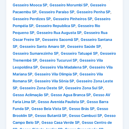
,
,
Gesseiro Mooca SP
Gesseiro Morumbi SP
Gesseiro
,
,
,
Pacaembu SP
Gesseiro Paraíso SP
Gesseiro Penha SP
,
,
Gesseiro Perdizes SP
Gesseiro Pinheiros SP
Gesseiro
,
,
Pompéia SP
Gesseiro Republica SP
Gesseiro Rio
,
,
Pequeno SP
Gesseiro Rua Augusta SP
Gesseiro Rua
,
,
Oscar Freire SP
Gesseiro Sacomã SP
Gesseiro Santana
,
,
,
SP
Gesseiro Santo Amaro SP
Gesseiro Saúde SP
,
,
Gesseiro Sumarezinho SP
Gesseiro Tatuapé SP
Gesseiro
,
,
Tremembé SP
Gesseiro Tucuruvi SP
Gesseiro Vila
,
,
Leopoldina SP
Gesseiro Vila Madalena SP
Gesseiro Vila
,
,
Mariana SP
Gesseiro Vila Olimpia SP
Gesseiro Vila
,
,
Romana SP
Gesseiro Vila Sônia SP
Gesseiro Zona Leste
,
,
,
SP
Gesseiro Zona Oeste SP
Gesseiro Zona Sul SP
,
,
Gesso Aclimação SP
Gesso Agua Branca SP
Gesso AV
,
,
Faria Lima SP
Gesso Avenida Paulista SP
Gesso Barra
,
,
,
Funda SP
Gesso Bela Vista SP
Gesso Brás SP
Gesso
,
,
,
Brooklin SP
Gesso Butantã SP
Gesso Cambuci SP
Gesso
,
,
Campo Belo SP
Gesso Casa Verde SP
Gesso Centro de