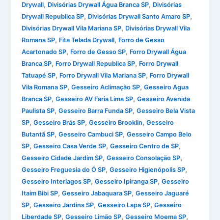
,
,
Drywall
Divisórias Drywall Água Branca SP
Divisórias
,
,
Drywall Republica SP
Divisórias Drywall Santo Amaro SP
,
Divisórias Drywall Vila Mariana SP
Divisórias Drywall Vila
,
,
Romana SP
Fita Telada Drywall
Forro de Gesso
,
,
Acartonado SP
Forro de Gesso SP
Forro Drywall Água
,
,
Branca SP
Forro Drywall Republica SP
Forro Drywall
,
,
Tatuapé SP
Forro Drywall Vila Mariana SP
Forro Drywall
,
,
Vila Romana SP
Gesseiro Aclimação SP
Gesseiro Agua
,
,
Branca SP
Gesseiro AV Faria Lima SP
Gesseiro Avenida
,
,
Paulista SP
Gesseiro Barra Funda SP
Gesseiro Bela Vista
,
,
,
SP
Gesseiro Brás SP
Gesseiro Brooklin
Gesseiro
,
,
Butantã SP
Gesseiro Cambuci SP
Gesseiro Campo Belo
,
,
,
SP
Gesseiro Casa Verde SP
Gesseiro Centro de SP
,
,
Gesseiro Cidade Jardim SP
Gesseiro Consolação SP
,
,
Gesseiro Freguesia do Ó SP
Gesseiro Higienópolis SP
,
,
Gesseiro Interlagos SP
Gesseiro Ipiranga SP
Gesseiro
,
,
Itaim Bibi SP
Gesseiro Jabaquara SP
Gesseiro Jaguaré
,
,
,
SP
Gesseiro Jardins SP
Gesseiro Lapa SP
Gesseiro
,
,
,
Liberdade SP
Gesseiro Limão SP
Gesseiro Moema SP