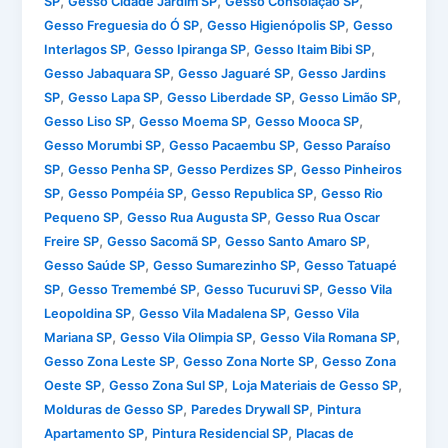
,
,
,
SP
Gesso Cidade Jardim SP
Gesso Consolação SP
,
,
Gesso Freguesia do Ó SP
Gesso Higienópolis SP
Gesso
,
,
,
Interlagos SP
Gesso Ipiranga SP
Gesso Itaim Bibi SP
,
,
Gesso Jabaquara SP
Gesso Jaguaré SP
Gesso Jardins
,
,
,
,
SP
Gesso Lapa SP
Gesso Liberdade SP
Gesso Limão SP
,
,
,
Gesso Liso SP
Gesso Moema SP
Gesso Mooca SP
,
,
Gesso Morumbi SP
Gesso Pacaembu SP
Gesso Paraíso
,
,
,
SP
Gesso Penha SP
Gesso Perdizes SP
Gesso Pinheiros
,
,
,
SP
Gesso Pompéia SP
Gesso Republica SP
Gesso Rio
,
,
Pequeno SP
Gesso Rua Augusta SP
Gesso Rua Oscar
,
,
,
Freire SP
Gesso Sacomã SP
Gesso Santo Amaro SP
,
,
Gesso Saúde SP
Gesso Sumarezinho SP
Gesso Tatuapé
,
,
,
SP
Gesso Tremembé SP
Gesso Tucuruvi SP
Gesso Vila
,
,
Leopoldina SP
Gesso Vila Madalena SP
Gesso Vila
,
,
,
Mariana SP
Gesso Vila Olimpia SP
Gesso Vila Romana SP
,
,
Gesso Zona Leste SP
Gesso Zona Norte SP
Gesso Zona
,
,
,
Oeste SP
Gesso Zona Sul SP
Loja Materiais de Gesso SP
,
,
Molduras de Gesso SP
Paredes Drywall SP
Pintura
,
,
Apartamento SP
Pintura Residencial SP
Placas de