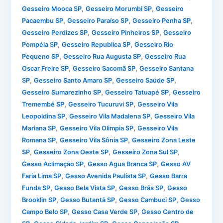
,
,
Gesseiro Mooca SP
Gesseiro Morumbi SP
Gesseiro
,
,
,
Pacaembu SP
Gesseiro Paraíso SP
Gesseiro Penha SP
,
,
Gesseiro Perdizes SP
Gesseiro Pinheiros SP
Gesseiro
,
,
Pompéia SP
Gesseiro Republica SP
Gesseiro Rio
,
,
Pequeno SP
Gesseiro Rua Augusta SP
Gesseiro Rua
,
,
Oscar Freire SP
Gesseiro Sacomã SP
Gesseiro Santana
,
,
,
SP
Gesseiro Santo Amaro SP
Gesseiro Saúde SP
,
,
Gesseiro Sumarezinho SP
Gesseiro Tatuapé SP
Gesseiro
,
,
Tremembé SP
Gesseiro Tucuruvi SP
Gesseiro Vila
,
,
Leopoldina SP
Gesseiro Vila Madalena SP
Gesseiro Vila
,
,
Mariana SP
Gesseiro Vila Olimpia SP
Gesseiro Vila
,
,
Romana SP
Gesseiro Vila Sônia SP
Gesseiro Zona Leste
,
,
,
SP
Gesseiro Zona Oeste SP
Gesseiro Zona Sul SP
,
,
Gesso Aclimação SP
Gesso Agua Branca SP
Gesso AV
,
,
Faria Lima SP
Gesso Avenida Paulista SP
Gesso Barra
,
,
,
Funda SP
Gesso Bela Vista SP
Gesso Brás SP
Gesso
,
,
,
Brooklin SP
Gesso Butantã SP
Gesso Cambuci SP
Gesso
,
,
Campo Belo SP
Gesso Casa Verde SP
Gesso Centro de