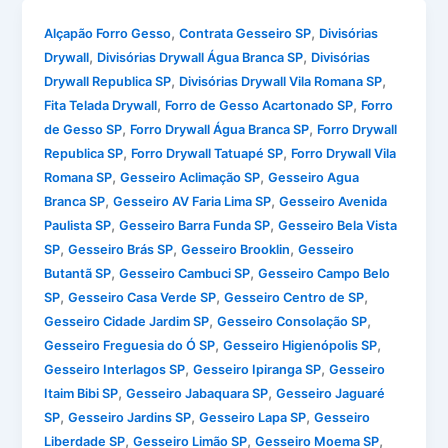
,
,
Alçapão Forro Gesso
Contrata Gesseiro SP
Divisórias
,
,
Drywall
Divisórias Drywall Água Branca SP
Divisórias
,
,
Drywall Republica SP
Divisórias Drywall Vila Romana SP
,
,
Fita Telada Drywall
Forro de Gesso Acartonado SP
Forro
,
,
de Gesso SP
Forro Drywall Água Branca SP
Forro Drywall
,
,
Republica SP
Forro Drywall Tatuapé SP
Forro Drywall Vila
,
,
Romana SP
Gesseiro Aclimação SP
Gesseiro Agua
,
,
Branca SP
Gesseiro AV Faria Lima SP
Gesseiro Avenida
,
,
Paulista SP
Gesseiro Barra Funda SP
Gesseiro Bela Vista
,
,
,
SP
Gesseiro Brás SP
Gesseiro Brooklin
Gesseiro
,
,
Butantã SP
Gesseiro Cambuci SP
Gesseiro Campo Belo
,
,
,
SP
Gesseiro Casa Verde SP
Gesseiro Centro de SP
,
,
Gesseiro Cidade Jardim SP
Gesseiro Consolação SP
,
,
Gesseiro Freguesia do Ó SP
Gesseiro Higienópolis SP
,
,
Gesseiro Interlagos SP
Gesseiro Ipiranga SP
Gesseiro
,
,
Itaim Bibi SP
Gesseiro Jabaquara SP
Gesseiro Jaguaré
,
,
,
SP
Gesseiro Jardins SP
Gesseiro Lapa SP
Gesseiro
,
,
,
Liberdade SP
Gesseiro Limão SP
Gesseiro Moema SP