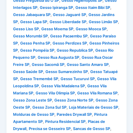
,
,
Gesso Freguesia do Ó SP
Gesso Higienópolis SP
Gesso
,
,
,
Interlagos SP
Gesso Ipiranga SP
Gesso Itaim Bibi SP
,
,
Gesso Jabaquara SP
Gesso Jaguaré SP
Gesso Jardins
,
,
,
,
SP
Gesso Lapa SP
Gesso Liberdade SP
Gesso Limão SP
,
,
,
Gesso Liso SP
Gesso Moema SP
Gesso Mooca SP
,
,
Gesso Morumbi SP
Gesso Pacaembu SP
Gesso Paraíso
,
,
,
SP
Gesso Penha SP
Gesso Perdizes SP
Gesso Pinheiros
,
,
,
SP
Gesso Pompéia SP
Gesso Republica SP
Gesso Rio
,
,
Pequeno SP
Gesso Rua Augusta SP
Gesso Rua Oscar
,
,
,
Freire SP
Gesso Sacomã SP
Gesso Santo Amaro SP
,
,
Gesso Saúde SP
Gesso Sumarezinho SP
Gesso Tatuapé
,
,
,
SP
Gesso Tremembé SP
Gesso Tucuruvi SP
Gesso Vila
,
,
Leopoldina SP
Gesso Vila Madalena SP
Gesso Vila
,
,
,
Mariana SP
Gesso Vila Olimpia SP
Gesso Vila Romana SP
,
,
Gesso Zona Leste SP
Gesso Zona Norte SP
Gesso Zona
,
,
,
Oeste SP
Gesso Zona Sul SP
Loja Materiais de Gesso SP
,
,
Molduras de Gesso SP
Paredes Drywall SP
Pintura
,
,
Apartamento SP
Pintura Residencial SP
Placas de
,
,
,
Drywall
Precisa se Gesseiro SP
Sancas de Gesso SP