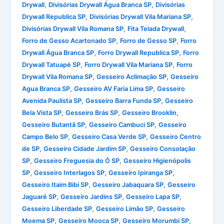
,
,
Drywall
Divisórias Drywall Água Branca SP
Divisórias
,
,
Drywall Republica SP
Divisórias Drywall Vila Mariana SP
,
,
Divisórias Drywall Vila Romana SP
Fita Telada Drywall
,
,
Forro de Gesso Acartonado SP
Forro de Gesso SP
Forro
,
,
Drywall Água Branca SP
Forro Drywall Republica SP
Forro
,
,
Drywall Tatuapé SP
Forro Drywall Vila Mariana SP
Forro
,
,
Drywall Vila Romana SP
Gesseiro Aclimação SP
Gesseiro
,
,
Agua Branca SP
Gesseiro AV Faria Lima SP
Gesseiro
,
,
Avenida Paulista SP
Gesseiro Barra Funda SP
Gesseiro
,
,
,
Bela Vista SP
Gesseiro Brás SP
Gesseiro Brooklin
,
,
Gesseiro Butantã SP
Gesseiro Cambuci SP
Gesseiro
,
,
Campo Belo SP
Gesseiro Casa Verde SP
Gesseiro Centro
,
,
de SP
Gesseiro Cidade Jardim SP
Gesseiro Consolação
,
,
SP
Gesseiro Freguesia do Ó SP
Gesseiro Higienópolis
,
,
,
SP
Gesseiro Interlagos SP
Gesseiro Ipiranga SP
,
,
Gesseiro Itaim Bibi SP
Gesseiro Jabaquara SP
Gesseiro
,
,
,
Jaguaré SP
Gesseiro Jardins SP
Gesseiro Lapa SP
,
,
Gesseiro Liberdade SP
Gesseiro Limão SP
Gesseiro
,
,
,
Moema SP
Gesseiro Mooca SP
Gesseiro Morumbi SP