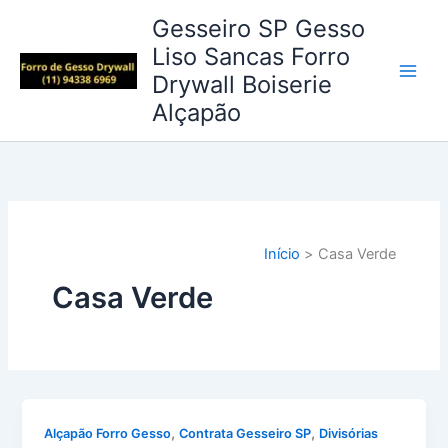
Ir
Gesseiro SP Gesso
para
Liso Sancas Forro
o
Drywall Boiserie
conteúdo
Alçapão
Início
Casa Verde
Casa Verde
,
,
Alçapão Forro Gesso
Contrata Gesseiro SP
Divisórias