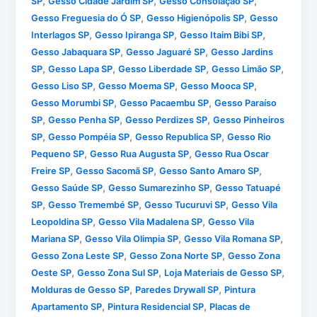
,
,
,
SP
Gesso Cidade Jardim SP
Gesso Consolação SP
,
,
Gesso Freguesia do Ó SP
Gesso Higienópolis SP
Gesso
,
,
,
Interlagos SP
Gesso Ipiranga SP
Gesso Itaim Bibi SP
,
,
Gesso Jabaquara SP
Gesso Jaguaré SP
Gesso Jardins
,
,
,
,
SP
Gesso Lapa SP
Gesso Liberdade SP
Gesso Limão SP
,
,
,
Gesso Liso SP
Gesso Moema SP
Gesso Mooca SP
,
,
Gesso Morumbi SP
Gesso Pacaembu SP
Gesso Paraíso
,
,
,
SP
Gesso Penha SP
Gesso Perdizes SP
Gesso Pinheiros
,
,
,
SP
Gesso Pompéia SP
Gesso Republica SP
Gesso Rio
,
,
Pequeno SP
Gesso Rua Augusta SP
Gesso Rua Oscar
,
,
,
Freire SP
Gesso Sacomã SP
Gesso Santo Amaro SP
,
,
Gesso Saúde SP
Gesso Sumarezinho SP
Gesso Tatuapé
,
,
,
SP
Gesso Tremembé SP
Gesso Tucuruvi SP
Gesso Vila
,
,
Leopoldina SP
Gesso Vila Madalena SP
Gesso Vila
,
,
,
Mariana SP
Gesso Vila Olimpia SP
Gesso Vila Romana SP
,
,
Gesso Zona Leste SP
Gesso Zona Norte SP
Gesso Zona
,
,
,
Oeste SP
Gesso Zona Sul SP
Loja Materiais de Gesso SP
,
,
Molduras de Gesso SP
Paredes Drywall SP
Pintura
,
,
Apartamento SP
Pintura Residencial SP
Placas de