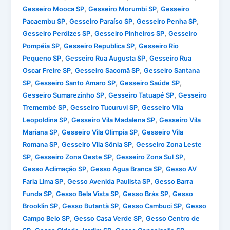
,
,
Gesseiro Mooca SP
Gesseiro Morumbi SP
Gesseiro
,
,
,
Pacaembu SP
Gesseiro Paraíso SP
Gesseiro Penha SP
,
,
Gesseiro Perdizes SP
Gesseiro Pinheiros SP
Gesseiro
,
,
Pompéia SP
Gesseiro Republica SP
Gesseiro Rio
,
,
Pequeno SP
Gesseiro Rua Augusta SP
Gesseiro Rua
,
,
Oscar Freire SP
Gesseiro Sacomã SP
Gesseiro Santana
,
,
,
SP
Gesseiro Santo Amaro SP
Gesseiro Saúde SP
,
,
Gesseiro Sumarezinho SP
Gesseiro Tatuapé SP
Gesseiro
,
,
Tremembé SP
Gesseiro Tucuruvi SP
Gesseiro Vila
,
,
Leopoldina SP
Gesseiro Vila Madalena SP
Gesseiro Vila
,
,
Mariana SP
Gesseiro Vila Olimpia SP
Gesseiro Vila
,
,
Romana SP
Gesseiro Vila Sônia SP
Gesseiro Zona Leste
,
,
,
SP
Gesseiro Zona Oeste SP
Gesseiro Zona Sul SP
,
,
Gesso Aclimação SP
Gesso Agua Branca SP
Gesso AV
,
,
Faria Lima SP
Gesso Avenida Paulista SP
Gesso Barra
,
,
,
Funda SP
Gesso Bela Vista SP
Gesso Brás SP
Gesso
,
,
,
Brooklin SP
Gesso Butantã SP
Gesso Cambuci SP
Gesso
,
,
Campo Belo SP
Gesso Casa Verde SP
Gesso Centro de