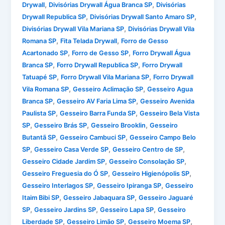
,
,
Drywall
Divisórias Drywall Água Branca SP
Divisórias
,
,
Drywall Republica SP
Divisórias Drywall Santo Amaro SP
,
Divisórias Drywall Vila Mariana SP
Divisórias Drywall Vila
,
,
Romana SP
Fita Telada Drywall
Forro de Gesso
,
,
Acartonado SP
Forro de Gesso SP
Forro Drywall Água
,
,
Branca SP
Forro Drywall Republica SP
Forro Drywall
,
,
Tatuapé SP
Forro Drywall Vila Mariana SP
Forro Drywall
,
,
Vila Romana SP
Gesseiro Aclimação SP
Gesseiro Agua
,
,
Branca SP
Gesseiro AV Faria Lima SP
Gesseiro Avenida
,
,
Paulista SP
Gesseiro Barra Funda SP
Gesseiro Bela Vista
,
,
,
SP
Gesseiro Brás SP
Gesseiro Brooklin
Gesseiro
,
,
Butantã SP
Gesseiro Cambuci SP
Gesseiro Campo Belo
,
,
,
SP
Gesseiro Casa Verde SP
Gesseiro Centro de SP
,
,
Gesseiro Cidade Jardim SP
Gesseiro Consolação SP
,
,
Gesseiro Freguesia do Ó SP
Gesseiro Higienópolis SP
,
,
Gesseiro Interlagos SP
Gesseiro Ipiranga SP
Gesseiro
,
,
Itaim Bibi SP
Gesseiro Jabaquara SP
Gesseiro Jaguaré
,
,
,
SP
Gesseiro Jardins SP
Gesseiro Lapa SP
Gesseiro
,
,
,
Liberdade SP
Gesseiro Limão SP
Gesseiro Moema SP